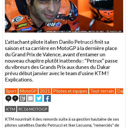
L'attachant pilote italien Danilo Petrucci finit sa
saison et sa carrière en MotoGP à la dernière place
du Grand Prix de Valence, avant d'entamer un
nouveau chapitre plutôt inattendu : "Petrux" passe
du vibreurs des Grands Prix aux dunes du Dakar
prévu début janvier avec le team d'usine KTM !
Explications.
Sport
MotoGP
2021
Pilotes et équipes
Tout-terrain
Daka
Imprimer
Envoyer
Partager
Partager
0
+
cet
sur
sur
article
Twitter
Facebook
KTM
RC16 MOTOGP
à
un
KTM nourrirait-il des remords suite à sa gestion hautaine de ses
ami
pilotes satellites Danilo Petrucci et Iker Lecuona, "remerciés" de