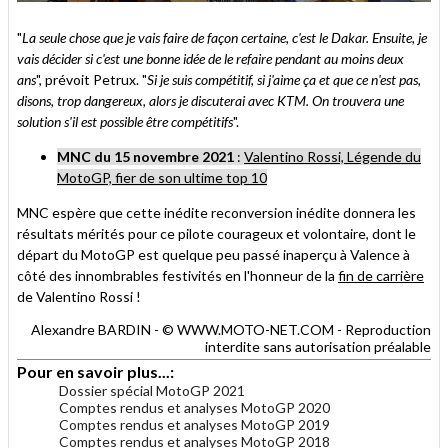
"
La seule chose que je vais faire de façon certaine, c'est le Dakar. Ensuite, je
vais décider si c'est une bonne idée de le refaire pendant au moins deux
ans
", prévoit Petrux. "
Si je suis compétitif, si j'aime ça et que ce n'est pas,
disons, trop dangereux, alors je discuterai avec KTM. On trouvera une
solution s'il est possible être compétitifs
".
MNC du 15 novembre 2021
:
Valentino Rossi, Légende du
MotoGP, fier de son ultime top 10
MNC espère que cette inédite reconversion inédite donnera les
résultats mérités pour ce pilote courageux et volontaire, dont le
départ du MotoGP est quelque peu passé inaperçu à Valence à
côté des innombrables festivités en l'honneur de la
fin de carrière
de Valentino Rossi !
Alexandre BARDIN - © WWW.MOTO-NET.COM - Reproduction
interdite sans autorisation préalable
Pour en savoir plus...:
Dossier spécial MotoGP 2021
Comptes rendus et analyses MotoGP 2020
Comptes rendus et analyses MotoGP 2019
Comptes rendus et analyses MotoGP 2018