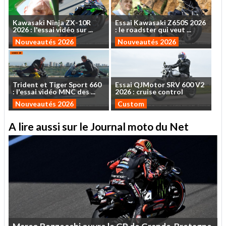
Kawasaki
Ninja
ZX-10R
Essai
Kawasaki
Z650S
2026
2026
:
l'essai
vidéo
sur
...
:
le
roadster
qui
veut
...
Nouveautés 2026
Nouveautés 2026
Trident
et
Tiger
Sport
660
Essai
QJMotor
SRV
600
V2
:
l'essai
vidéo
MNC
des
...
2026
:
cruise
control
Nouveautés 2026
Custom
A lire aussi sur le Journal moto du Net