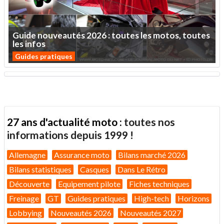
Guide
nouveautés
2026
:
toutes
les
motos,
toutes
les
infos
Guides pratiques
27 ans d'actualité moto :
toutes nos
informations depuis 1999 !
Allemagne
Assurance moto
Bilans marché 2026
Bilans statistiques
Casques
Dans Le Rétro
Découverte
Equipement pilote
Fiches techniques
Freinage
GT
Guides pratiques
High-tech
Horizons
Lobbying
Nouveautés 2026
Nouveautés 2027