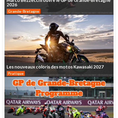
Marco
Bezzecchi
ouvre
le
GP
de
Grande-Bretagne
2026
Grande-Bretagne
Les
nouveaux
coloris
des
motos
Kawasaki
2027
Pratique