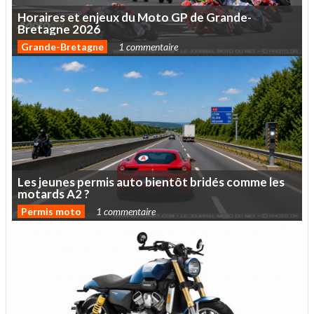
Horaires
et
enjeux
du
Moto
GP
de
Grande-
Bretagne
2026
Grande-Bretagne
1 commentaire
Les
jeunes
permis
auto
bientôt
bridés
comme
les
motards
A2
?
Permis moto
1 commentaire