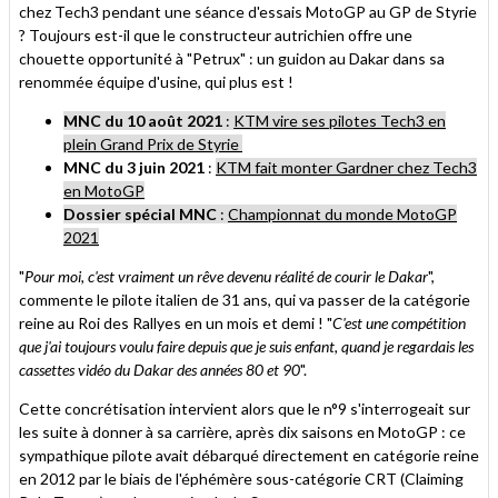
chez Tech3 pendant une séance d'essais MotoGP au GP de Styrie
? Toujours est-il que le constructeur autrichien offre une
chouette opportunité à "Petrux" : un guidon au Dakar dans sa
renommée équipe d'usine, qui plus est !
MNC du 10 août 2021
:
KTM vire ses pilotes Tech3 en
plein Grand Prix de Styrie
MNC du 3 juin 2021
:
KTM fait monter Gardner chez Tech3
en MotoGP
Dossier spécial MNC
:
Championnat du monde MotoGP
2021
"
Pour moi, c'est vraiment un rêve devenu réalité de courir le Dakar
",
commente le pilote italien de 31 ans, qui va passer de la catégorie
reine au Roi des Rallyes en un mois et demi ! "
C'est une compétition
que j'ai toujours voulu faire depuis que je suis enfant, quand je regardais les
cassettes vidéo du Dakar des années 80 et 90
".
Cette concrétisation intervient alors que le n°9 s'interrogeait sur
les suite à donner à sa carrière, après dix saisons en MotoGP : ce
sympathique pilote avait débarqué directement en catégorie reine
en 2012 par le biais de l'éphémère sous-catégorie CRT (Claiming