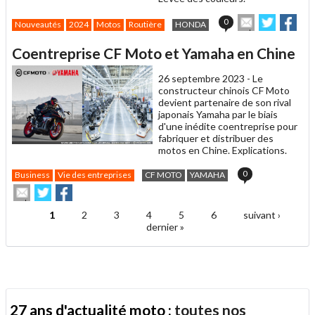
Envoyer
Partager
Par
0
Nouveautés
2024
Motos
Routière
HONDA
cet
sur
sur
article
Twitter
Facebo
Coentreprise CF Moto et Yamaha en Chine
à
un
26 septembre 2023 -
Le
ami
constructeur chinois CF Moto
devient partenaire de son rival
japonais Yamaha par le biais
d'une inédite coentreprise pour
fabriquer et distribuer des
motos en Chine. Explications.
0
Business
Vie des entreprises
CF MOTO
YAMAHA
Envoyer
Partager
Partager
cet
sur
sur
article
Twitter
Facebook
1
2
3
4
5
6
suivant ›
Pages
à
dernier »
un
ami
27 ans d'actualité moto :
toutes nos