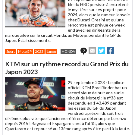
file du HRC persiste à entretenir
le mystère sur ses projets pour
2024, alors que la rumeur l'envoie
chez Ducati-Gresini et qu'une
rencontre est prévue ce week-
end avec les dirigeants de la
marque ailée sur le circuit Honda, au Motegi, pendant le GP du
Japon. Éclaircissements.
Envoyer
Partager
Partager
0
Sport
MotoGP
2023
Japon
HONDA
cet
sur
sur
article
Twitter
Facebook
KTM sur un rythme record au Grand Prix du
à
un
Japon 2023
ami
29 septembre 2023 -
Le pilote
officiel KTM Brad Binder bat un
record vieux de huit ans sur le
circuit du Motegi : le n°33 est
descendu en 1'43.489 pendant
les essais du GP du Japon
vendredi après-midi, soit trois
dixièmes plus vite que l'ancienne référence détenue par Lorenzo
depuis 2015 ! Bagnaia et Espargaro sont à l'affût, alors que
Quartararo est repoussé au 13ème rang après être parti à la faute.