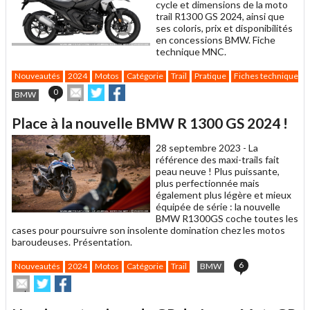
cycle et dimensions de la moto
trail R1300 GS 2024, ainsi que
ses coloris, prix et disponibilités
en concessions BMW. Fiche
technique MNC.
Nouveautés
2024
Motos
Catégorie
Trail
Pratique
Fiches techniques
Envoyer
Partager
Partager
0
BMW
cet
sur
sur
article
Twitter
Facebook
Place à la nouvelle BMW R 1300 GS 2024 !
à
un
28 septembre 2023 -
La
ami
référence des maxi-trails fait
peau neuve ! Plus puissante,
plus perfectionnée mais
également plus légère et mieux
équipée de série : la nouvelle
BMW R1300GS coche toutes les
cases pour poursuivre son insolente domination chez les motos
baroudeuses. Présentation.
6
Nouveautés
2024
Motos
Catégorie
Trail
BMW
Envoyer
Partager
Partager
cet
sur
sur
article
Twitter
Facebook