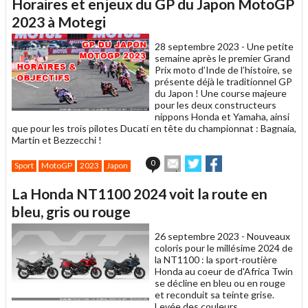
Horaires et enjeux du GP du Japon MotoGP
à
un
2023 à Motegi
ami
28 septembre 2023 -
Une petite
semaine après le premier Grand
Prix moto d’Inde de l’histoire, se
présente déjà le traditionnel GP
du Japon ! Une course majeure
pour les deux constructeurs
nippons Honda et Yamaha, ainsi
que pour les trois pilotes Ducati en tête du championnat : Bagnaia,
Martin et Bezzecchi !
Envoyer
Partager
Partager
0
Sport
MotoGP
2023
Japon
cet
sur
sur
article
Twitter
Facebook
La Honda NT1100 2024 voit la route en
à
un
bleu, gris ou rouge
ami
26 septembre 2023 -
Nouveaux
coloris pour le millésime 2024 de
la NT1100 : la sport-routière
Honda au coeur de d'Africa Twin
se décline en bleu ou en rouge
et reconduit sa teinte grise.
Levée des couleurs.