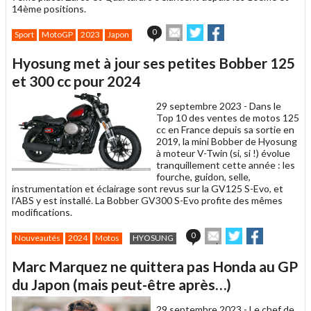
14ème positions.
Envoyer
Partager
Partager
0
Sport
MotoGP
2023
Japon
cet
sur
sur
article
Twitter
Facebook
Hyosung met à jour ses petites Bobber 125
à
un
et 300 cc pour 2024
ami
29 septembre 2023 -
Dans le
Top 10 des ventes de motos 125
cc en France depuis sa sortie en
2019, la mini Bobber de Hyosung
à moteur V-Twin (si, si !) évolue
tranquillement cette année : les
fourche, guidon, selle,
instrumentation et éclairage sont revus sur la GV125 S-Evo, et
l’ABS y est installé. La Bobber GV300 S-Evo profite des mêmes
modifications.
Envoyer
Partager
Partager
0
Nouveautés
2024
Motos
HYOSUNG
cet
sur
sur
article
Twitter
Facebook
Marc Marquez ne quittera pas Honda au GP
à
un
du Japon (mais peut-être après…)
ami
29 septembre 2023 -
Le chef de