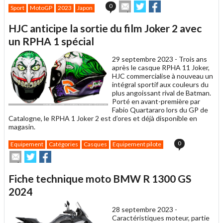
Envoyer
Partager
Partager
0
Sport
MotoGP
2023
Japon
cet
sur
sur
article
Twitter
Facebook
HJC anticipe la sortie du film Joker 2 avec
à
un
un RPHA 1 spécial
ami
29 septembre 2023 -
Trois ans
après le casque RPHA 11 Joker,
HJC commercialise à nouveau un
intégral sportif aux couleurs du
plus angoissant rival de Batman.
Porté en avant-première par
Fabio Quartararo lors du GP de
Catalogne, le RPHA 1 Joker 2 est d’ores et déjà disponible en
magasin.
0
Equipement
Catégories
Casques
Equipement pilote
Envoyer
Partager
Partager
cet
sur
sur
article
Twitter
Facebook
Fiche technique moto BMW R 1300 GS
à
un
2024
ami
28 septembre 2023 -
Caractéristiques moteur, partie