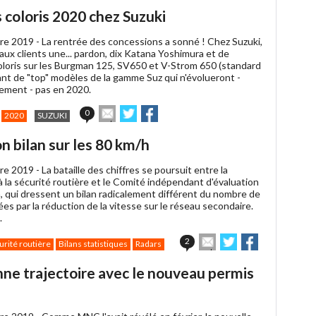
article
Twitter
Facebook
 coloris 2020 chez Suzuki
à
un
re 2019 -
La rentrée des concessions a sonné ! Chez Suzuki,
ami
ux clients une... pardon, dix Katana Yoshimura et de
loris sur les Burgman 125, SV650 et V-Strom 650 (standard
ant de "top" modèles de la gamme Suz qui n'évolueront -
ment - pas en 2020.
Envoyer
Partager
Partager
0
2020
SUZUKI
cet
sur
sur
article
Twitter
Facebook
n bilan sur les 80 km/h
à
un
re 2019 -
La bataille des chiffres se poursuit entre la
ami
 la sécurité routière et le Comité indépendant d'évaluation
, qui dressent un bilan radicalement différent du nombre de
es par la réduction de la vitesse sur le réseau secondaire.
.
Envoyer
Partager
Partager
2
urité routière
Bilans statistiques
Radars
cet
sur
sur
article
Twitter
Facebook
onne trajectoire avec le nouveau permis
à
un
ami