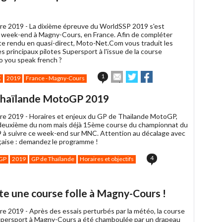
un
ami
re 2019 -
La dixième épreuve du WorldSSP 2019 s'est
 week-end à Magny-Cours, en France. Afin de compléter
e rendu en quasi-direct, Moto-Net.Com vous traduit les
s principaux pilotes Supersport à l'issue de la course
o you speak french ?
Envoyer
Partager
Partager
1
K
2019
France - Magny-Cours
cet
sur
sur
article
Twitter
Facebook
 Thaïlande MotoGP 2019
à
un
re 2019 -
Horaires et enjeux du GP de Thaïlande MotoGP,
ami
deuxième du nom mais déjà 15ème course du championnat du
à suivre ce week-end sur MNC. Attention au décalage avec
nçaise : demandez le programme !
4
GP
2019
GP de Thaïlande
Horaires et objectifs
e une course folle à Magny-Cours !
re 2019 -
Après des essais perturbés par la météo, la course
persport à Magny-Cours a été chamboulée par un drapeau