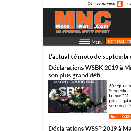
Connectez-vous
Ne
ACTUALIT
Menu
L'actualité moto de septembr
Déclarations WSBK 2019 à Ma
son plus grand défi
30 septemb
Superbike d
France ? Mo
pilotes qui 
you speak f
Sport
WSB
Déclarations WSSP 2019 à Mag