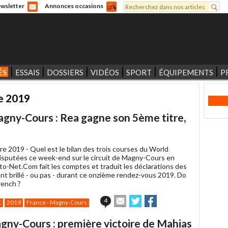
Rechercher
wsletter
Annonces occasions
Formulaire de recherche
ÉS
ESSAIS
DOSSIERS
VIDÉOS
SPORT
ÉQUIPEMENTS
P
e 2019
gny-Cours : Rea gagne son 5ème titre,
re 2019 -
Quel est le bilan des trois courses du World
isputées ce week-end sur le circuit de Magny-Cours en
to-Net.Com fait les comptes et traduit les déclarations des
ont brillé - ou pas - durant ce onzième rendez-vous 2019. Do
rench ?
Envoyer
Partager
Partager
4
K
2019
France - Magny-Cours
cet
sur
sur
article
Twitter
Facebook
ny-Cours : première victoire de Mahias
à