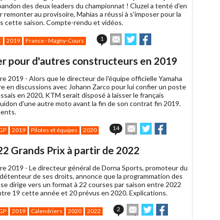
abandon des deux leaders du championnat ! Cluzel a tenté d'en
r remonter au provisoire, Mahias a réussi à s'imposer pour la
is cette saison. Compte-rendu et vidéos.
Envoyer
Partager
Partager
1
K
2019
France - Magny-Cours
cet
sur
sur
article
Twitter
Facebook
er pour d'autres constructeurs en 2019
à
un
re 2019 -
Alors que le directeur de l'équipe officielle Yamaha
ami
re en discussions avec Johann Zarco pour lui confier un poste
essais en 2020, KTM serait disposé à laisser le français
uidon d'une autre moto avant la fin de son contrat fin 2019.
ments.
Envoyer
Partager
Partager
14
GP
2019
Pilotes et équipes
2020
cet
sur
sur
article
Twitter
Facebook
2 Grands Prix à partir de 2022
à
un
re 2019 -
Le directeur général de Dorna Sports, promoteur du
ami
étenteur de ses droits, annonce que la programmation des
 se dirige vers un format à 22 courses par saison entre 2022
ntre 19 cette année et 20 prévus en 2020. Explications.
Envoyer
Partager
Partager
2
GP
2019
Calendriers
2020
2022
cet
sur
sur