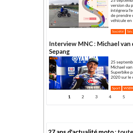
25 septemb
version du 
intégrera l'
de prendre u
véhicule en 
Société
Séc
Interview MNC : Michael van 
Sepang
25 septemb
Michael van
Superbike p
2020 sur le 
Sport
WSB
1
2
3
4
5
Pages
27 ans d'actualité moto :
toute