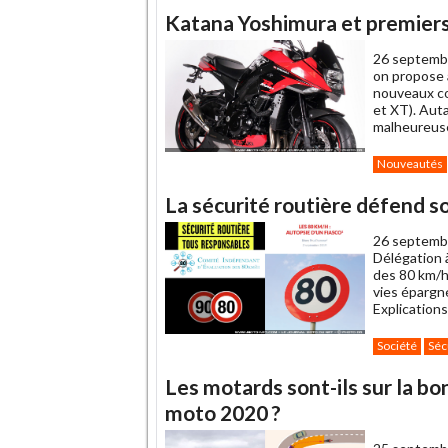
Katana Yoshimura et premiers
26 septemb
on propose a
nouveaux co
et XT). Aut
malheureuse
Nouveautés
La sécurité routière défend so
26 septemb
Délégation à
des 80 km/h
vies épargné
Explications
Société
Séc
Les motards sont-ils sur la b
moto 2020 ?