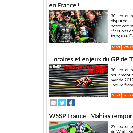
en France !
30 septemb
disputée ce
notre compt
réactions de
française. D
Sport
WSB
Horaires et enjeux du GP de
30 septemb
seulement 
monde 2019 
l'heure fra
Sport
Moto
Envoyer
Partager
Partager
cet
sur
sur
article
Twitter
Facebook
WSSP France : Mahias remport
à
un
29 septemb
ami
du World Su