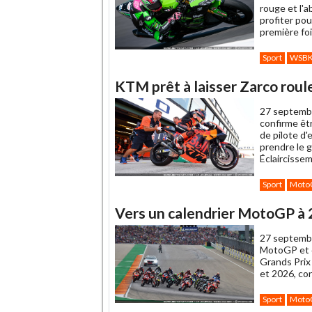
rouge et l'
profiter pou
première fo
Sport
WSB
KTM prêt à laisser Zarco roul
27 septemb
confirme êt
de pilote d'
prendre le g
Éclaircisse
Sport
Moto
Vers un calendrier MotoGP à 2
27 septemb
MotoGP et d
Grands Prix
et 2026, co
Sport
Moto