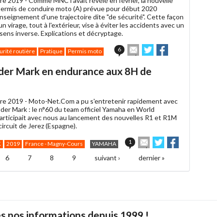
re 2019 -
Comme MNC l'avait révélé en février, la nouvelle
permis de conduire moto (A) prévue pour début 2020
enseignement d'une trajectoire dite "de sécurité". Cette façon
n virage, tout à l'extérieur, vise à éviter les accidents avec un
sens inverse. Explications et décryptage.
Envoyer
Partager
Partager
6
urité routière
Pratique
Permis moto
cet
sur
sur
article
Twitter
Facebook
der Mark en endurance aux 8H de
à
un
ami
re 2019 -
Moto-Net.Com a pu s'entretenir rapidement avec
 der Mark : le n°60 du team officiel Yamaha en World
articipait avec nous au lancement des nouvelles R1 et R1M
circuit de Jerez (Espagne).
Envoyer
Partager
Partager
1
K
2019
France - Magny-Cours
YAMAHA
cet
sur
sur
article
Twitter
Facebook
6
7
8
9
suivant ›
dernier »
à
un
ami
s nos informations depuis 1999 !