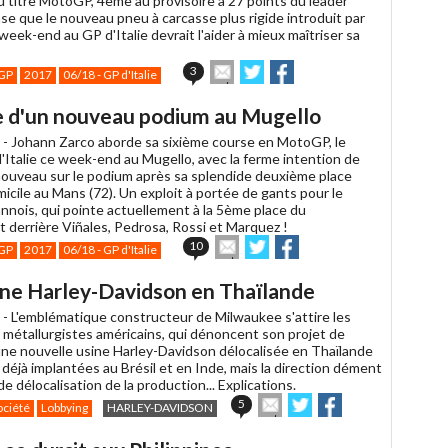
u titre MotoGP, 4ème au provisoire à 27 points du leader
se que le nouveau pneu à carcasse plus rigide introduit par
week-end au GP d'Italie devrait l'aider à mieux maîtriser sa
Envoyer
Partager
Partager
3
GP
2017
06/18 - GP d'Italie
cet
sur
sur
article
Twitter
Facebook
ve d'un nouveau podium au Mugello
à
un
 -
Johann Zarco aborde sa sixième course en MotoGP, le
ami
'Italie ce week-end au Mugello, avec la ferme intention de
ouveau sur le podium après sa splendide deuxième place
icile au Mans (72). Un exploit à portée de gants pour le
nnois, qui pointe actuellement à la 5ème place du
 derrière Viñales, Pedrosa, Rossi et Marquez !
Envoyer
Partager
Partager
10
GP
2017
06/18 - GP d'Italie
cet
sur
sur
article
Twitter
Facebook
sine Harley-Davidson en Thaïlande
à
un
 -
L'emblématique constructeur de Milwaukee s'attire les
ami
 métallurgistes américains, qui dénoncent son projet de
une nouvelle usine Harley-Davidson délocalisée en Thaïlande
 déjà implantées au Brésil et en Inde, mais la direction dément
de délocalisation de la production... Explications.
Envoyer
Partager
Partager
5
ociété
Lobbying
HARLEY-DAVIDSON
cet
sur
sur
article
Twitter
Facebook