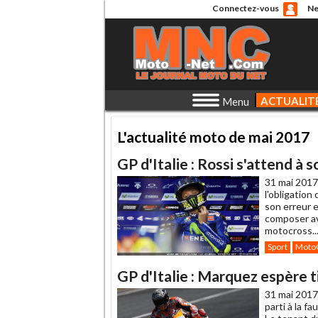
Connectez-vous
Ne
ACTUALIT
Menu
L'actualité moto de mai 2017
GP d'Italie : Rossi s'attend à s
31 mai 2017
l'obligation
son erreur 
composer av
motocross..
Sport
Moto
GP d'Italie : Marquez espère 
31 mai 2017
parti à la f