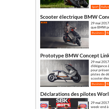
Sport
Rallye
Scooter électrique BMW Concep
29 mai 2017
que BMW pré
Business
R
Prototype BMW Concept Link :
29 mai 2017
d'élégance à
pour présent
pistes de d
scooter éle
Business
R
Déclarations des pilotes Wor
29 mai 2017
week-end à 