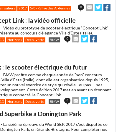
Envoyer
Partager
Partager
0
s routiers
2017
5/8 - Rallye des Ardennes
cet
sur
sur
article
Twitter
Facebook
t Link : la vidéo officielle
à
un
 -
Vidéo du prototype de scooter électrique "Concept Link"
ami
sente au concours d'élégance Villa d'Este (Italie).
Envoyer
Partager
Partager
0
&D
Horizons
Découverte
BMW
cet
sur
sur
article
Twitter
Facebook
à
un
ami
 le scooter électrique du futur
 -
BMW profite comme chaque année de "son" concours
 Villa d'Este (Italie), dont elle est organisatrice depuis 1995,
er un nouvel exercice de style qui révèle - ou pas.. - ses
éveloppement. Cette édition 2017 met en avant un étonnant
ctrique connecté, le Concept Link.
Envoyer
Partager
Partager
4
&D
Horizons
Découverte
BMW
cet
sur
sur
article
Twitter
Facebook
ld Superbike à Donington Park
à
un
 -
La sixième épreuve du World SBK 2017 s'est disputée ce
ami
Donington Park, en Grande-Bretagne. Pour compléter nos