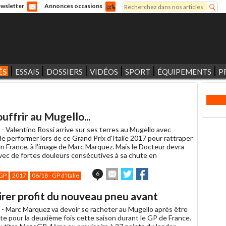
Rechercher
wsletter
Annonces occasions
Formulaire de recherche
ÉS
ESSAIS
DOSSIERS
VIDÉOS
SPORT
ÉQUIPEMENTS
P
ouffrir au Mugello...
 -
Valentino Rossi arrive sur ses terres au Mugello avec
 de performer lors de ce Grand Prix d'Italie 2017 pour rattraper
en France, à l'image de Marc Marquez. Mais le Docteur devra
ec de fortes douleurs consécutives à sa chute en
.
Envoyer
Partager
Partager
6
GP
2017
06/18 - GP d'Italie
cet
sur
sur
article
Twitter
Facebook
tirer profit du nouveau pneu avant
à
un
 -
Marc Marquez va devoir se racheter au Mugello après être
ami
aute pour la deuxième fois cette saison durant le GP de France.