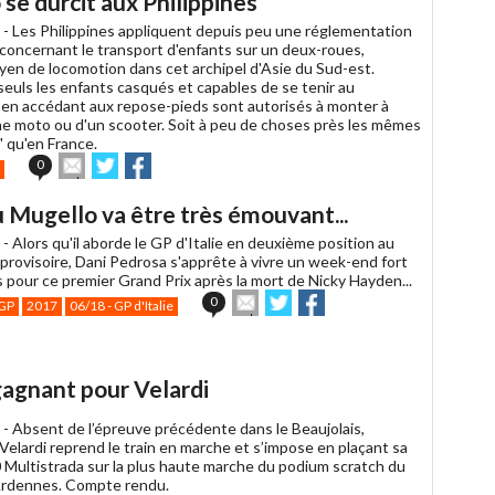
se durcit aux Philippines
à
un
 -
Les Philippines appliquent depuis peu une réglementation
ami
 concernant le transport d'enfants sur un deux-roues,
oyen de locomotion dans cet archipel d'Asie du Sud-est.
seuls les enfants casqués et capables de se tenir au
en accédant aux repose-pieds sont autorisés à monter à
une moto ou d'un scooter. Soit à peu de choses près les mêmes
" qu'en France.
Envoyer
Partager
Partager
0
cet
sur
sur
article
Twitter
Facebook
 Mugello va être très émouvant...
à
un
 -
Alors qu'il aborde le GP d'Italie en deuxième position au
ami
provisoire, Dani Pedrosa s'apprête à vivre un week-end fort
 pour ce premier Grand Prix après la mort de Nicky Hayden...
Envoyer
Partager
Partager
0
GP
2017
06/18 - GP d'Italie
cet
sur
sur
article
Twitter
Facebook
à
un
gagnant pour Velardi
ami
 -
Absent de l’épreuve précédente dans le Beaujolais,
Velardi reprend le train en marche et s’impose en plaçant sa
 Multistrada sur la plus haute marche du podium scratch du
Ardennes. Compte rendu.