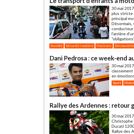
Le transport d'enfants à moto 
30 mai 2017
plus stricte
principal m
Désormais, 
conducteur 
l'arrière d'
"obligations
Société
Sécurité routière
Horizons
Découverte
Dani Pedrosa : ce week-end au
30 mai 2017
classement 
en émotions
Sport
Moto
Rallye des Ardennes : retour 
30 mai 2017
Christophe 
Ducati 1200
Rallye des 