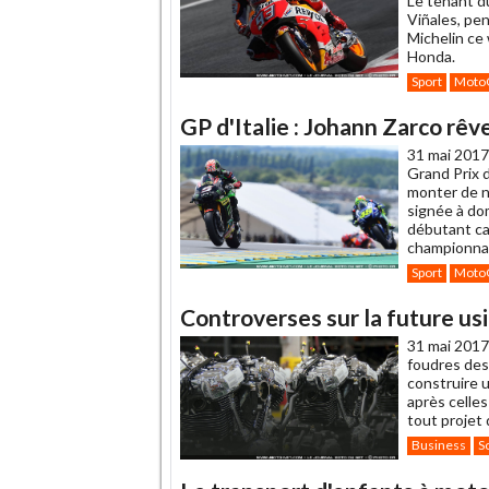
Le tenant d
Viñales, pen
Michelin ce 
Honda.
Sport
Moto
GP d'Italie : Johann Zarco rê
31 mai 2017
Grand Prix d
monter de n
signée à dom
débutant ca
championnat
Sport
Moto
Controverses sur la future u
31 mai 2017
foudres des
construire 
après celles
tout projet 
Business
S