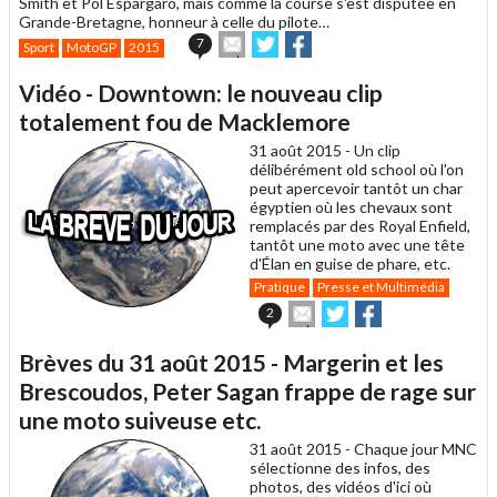
Smith et Pol Espargaro, mais comme la course s'est disputée en
Grande-Bretagne, honneur à celle du pilote…
Envoyer
Partager
Partager
7
Sport
MotoGP
2015
cet
sur
sur
article
Twitter
Facebook
Vidéo - Downtown: le nouveau clip
à
un
totalement fou de Macklemore
ami
31 août 2015 -
Un clip
délibérément old school où l'on
peut apercevoir tantôt un char
égyptien où les chevaux sont
remplacés par des Royal Enfield,
tantôt une moto avec une tête
d'Élan en guise de phare, etc.
Pratique
Presse et Multimédia
Envoyer
Partager
Partager
2
cet
sur
sur
article
Twitter
Facebook
Brèves du 31 août 2015 - Margerin et les
à
un
Brescoudos, Peter Sagan frappe de rage sur
ami
une moto suiveuse etc.
31 août 2015 -
Chaque jour MNC
sélectionne des infos, des
photos, des vidéos d'ici où