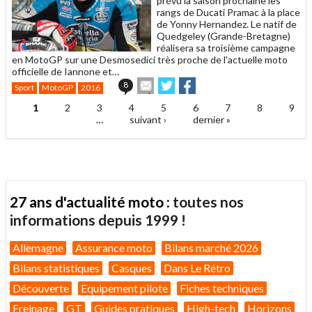
prévu la saison prochaine les
rangs de Ducati Pramac à la place
de Yonny Hernandez. Le natif de
Quedgeley (Grande-Bretagne)
réalisera sa troisième campagne
en MotoGP sur une Desmosedici très proche de l'actuelle moto
officielle de Iannone et…
Envoyer
Partager
Partager
8
Sport
MotoGP
2016
cet
sur
sur
article
Twitter
Facebook
1
2
3
4
5
6
7
8
9
Pages
à
…
suivant ›
dernier »
un
ami
27 ans d'actualité moto :
toutes nos
informations depuis 1999 !
Allemagne
Assurance moto
Bilans marché 2026
Bilans statistiques
Casques
Dans Le Rétro
Découverte
Equipement pilote
Fiches techniques
Freinage
GT
Guides pratiques
High-tech
Horizons