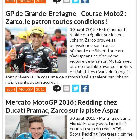
Sport
MotoGP
2015
cet
sur
sur
article
Twitter
Facebook
GP de Grande-Bretagne - Course Moto2 :
à
un
Zarco, le patron toutes conditions !
ami
30 août 2015 -
Extrêmement
rapide et régulier sur le sec,
Johann Zarco prouve sa
polyvalence sur la piste
séchante de Silverstone en
s'adjugeant sa cinquième
victoire de la saison Moto2 avec
une confortable avance sur Rins
et Rabat. Les rivaux du français
sont prévenus : le costume de patron tissé au talent par Johann
ne présente aucun accroc !
Envoyer
Partager
Partager
24
Sport
MotoGP
2015
cet
sur
sur
article
Twitter
Facebook
Mercato MotoGP 2016 : Redding chez
à
un
Ducati Pramac, Zarco sur la piste Aspar
ami
30 août 2015 -
Mal à l'aise sur la
Honda Factory avec laquelle il
court au sein du team VDS,
Scott Redding intègrera c omme