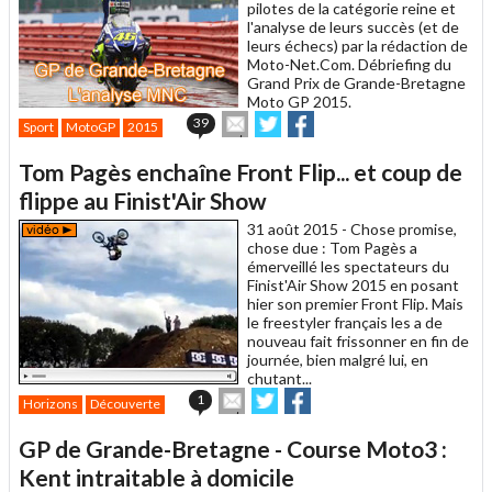
pilotes de la catégorie reine et
l'analyse de leurs succès (et de
leurs échecs) par la rédaction de
Moto-Net.Com. Débriefing du
Grand Prix de Grande-Bretagne
Moto GP 2015.
Envoyer
Partager
Partager
39
Sport
MotoGP
2015
cet
sur
sur
article
Twitter
Facebook
Tom Pagès enchaîne Front Flip... et coup de
à
un
flippe au Finist'Air Show
ami
31 août 2015 -
Chose promise,
chose due : Tom Pagès a
émerveillé les spectateurs du
Finist'Air Show 2015 en posant
hier son premier Front Flip. Mais
le freestyler français les a de
nouveau fait frissonner en fin de
journée, bien malgré lui, en
chutant...
Envoyer
Partager
Partager
1
Horizons
Découverte
cet
sur
sur
article
Twitter
Facebook
GP de Grande-Bretagne - Course Moto3 :
à
un
Kent intraitable à domicile
ami