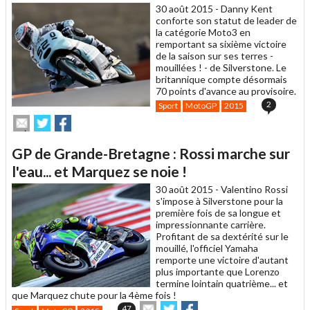
30 août 2015 -
Danny Kent
conforte son statut de leader de
la catégorie Moto3 en
remportant sa sixième victoire
de la saison sur ses terres -
mouillées ! - de Silverstone. Le
britannique compte désormais
70 points d'avance au provisoire.
2
Sport
MotoGP
2015
Envoyer
Partager
Partager
cet
sur
sur
article
Twitter
Facebook
GP de Grande-Bretagne : Rossi marche sur
à
un
l'eau... et Marquez se noie !
ami
30 août 2015 -
Valentino Rossi
s'impose à Silverstone pour la
première fois de sa longue et
impressionnante carrière.
Profitant de sa dextérité sur le
mouillé, l'officiel Yamaha
remporte une victoire d'autant
plus importante que Lorenzo
termine lointain quatrième... et
que Marquez chute pour la 4ème fois !
Envoyer
Partager
Partager
47