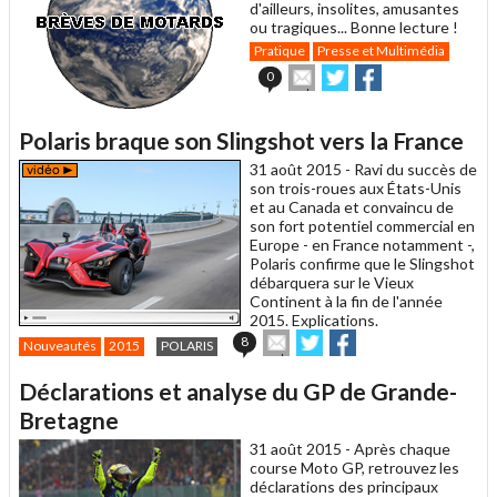
d'ailleurs, insolites, amusantes
ou tragiques... Bonne lecture !
Pratique
Presse et Multimédia
Envoyer
Partager
Partager
0
cet
sur
sur
article
Twitter
Facebook
à
Polaris braque son Slingshot vers la France
un
ami
31 août 2015 -
Ravi du succès de
son trois-roues aux États-Unis
et au Canada et convaincu de
son fort potentiel commercial en
Europe - en France notamment -,
Polaris confirme que le Slingshot
débarquera sur le Vieux
Continent à la fin de l'année
2015. Explications.
Envoyer
Partager
Partager
8
Nouveautés
2015
POLARIS
cet
sur
sur
article
Twitter
Facebook
Déclarations et analyse du GP de Grande-
à
un
Bretagne
ami
31 août 2015 -
Après chaque
course Moto GP, retrouvez les
déclarations des principaux