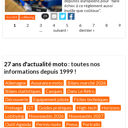
députés européens pour ''faire
échec à ce règlement aussi
inutile que coûteux''.
Envoyer
Partager
Partager
28
Société
Lobbying
cet
sur
sur
article
Twitter
Facebook
1
2
3
4
5
6
7
8
9
Pages
à
…
suivant ›
dernier »
un
ami
27 ans d'actualité moto :
toutes nos
informations depuis 1999 !
Allemagne
Assurance moto
Bilans marché 2026
Bilans statistiques
Casques
Dans Le Rétro
Découverte
Equipement pilote
Fiches techniques
Freinage
GT
Guides pratiques
High-tech
Horizons
Lobbying
Nouveautés 2026
Nouveautés 2027
Outil Agenda
Permis moto
Pneus
Portraits