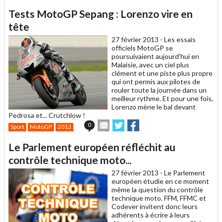
article
Twitter
Facebook
Tests MotoGP Sepang : Lorenzo vire en
à
un
tête
ami
27 février 2013 -
Les essais
officiels MotoGP se
poursuivaient aujourd'hui en
Malaisie, avec un ciel plus
clément et une piste plus propre
qui ont permis aux pilotes de
rouler toute la journée dans un
meilleur rythme. Et pour une fois,
Lorenzo mène le bal devant
Pedrosa et... Crutchlow !
Envoyer
Partager
Partager
0
Sport
MotoGP
2013
cet
sur
sur
article
Twitter
Facebook
Le Parlement européen réfléchit au
à
un
contrôle technique moto...
ami
27 février 2013 -
Le Parlement
européen étudie en ce moment
même la question du contrôle
technique moto. FFM, FFMC et
Codever invitent donc leurs
adhérents à écrire à leurs