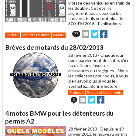
vitesse des véhicules en train de
les doubler. Cet été, ils
aligneront aussi ceux qui les
croisent. Et ils seront plus de
300 d'ici 2016... Explications.
Envoyer
Partager
Partager
77
Société
Sécurité routière
Radars
cet
sur
sur
article
Twitter
Facebook
Brèves de motards du 28/02/2013
à
un
28 février 2013 -
Chaque jour
ami
nous parviennent des infos d'ici
ou d'ailleurs, insolites,
amusantes ou tragiques... Nous
les collectons pour vous, à vous
d'en savoir plus si vous le
souhaitez... Bonne lecture !
Pratique
Presse et Multimédia
Envoyer
Partager
Partager
0
cet
sur
sur
article
Twitter
Facebook
4 motos BMW pour les détenteurs du
à
un
permis A2
ami
28 février 2013 -
Depuis le 19
janvier 2013, le nouveau permis