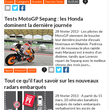
6
Essais
Catégorie
Scooter
Tous les Tests
SUZUKI
Envoyer
Partager
Partager
cet
sur
sur
article
Twitter
Facebook
Tests MotoGP Sepang : les Honda
à
un
dominent la dernière journée
ami
28 février 2013 -
Les pilotes de
MotoGP viennent de boucler
leur dernière journée d'essais
hivernaux en Malaisie. Pedrosa
est de nouveau le plus rapide
mais Marquez est à moins d'un
dixième, tandis que Lorenzo
repart de Sepang avec le meilleur
chrono des trois jours...
Envoyer
Partager
Partager
7
Sport
MotoGP
2013
cet
sur
sur
article
Twitter
Facebook
Tout ce qu'il faut savoir sur les nouveaux
à
un
radars embarqués
ami
28 février 2013 -
A partir du 15
mars, 20 véhicules banalisés
équipés de radars embarqués
verbaliseront les excès de