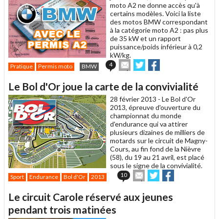
moto A2 ne donne accès qu'à
certains modèles. Voici la liste
des motos BMW correspondant
à la catégorie moto A2 : pas plus
de 35 kW et un rapport
puissance/poids inférieur à 0,2
kW/kg.
Envoyer
Partager
Partager
4
Pratique
Permis moto
BMW
cet
sur
sur
article
Twitter
Facebook
Le Bol d'Or joue la carte de la convivialité
à
un
28 février 2013 -
Le Bol d'Or
ami
2013, épreuve d'ouverture du
championnat du monde
d'endurance qui va attirer
plusieurs dizaines de milliers de
motards sur le circuit de Magny-
Cours, au fin fond de la Nièvre
(58), du 19 au 21 avril, est placé
sous le signe de la convivialité.
Envoyer
Partager
Partager
10
Sport
Endurance
Bol d'Or
2013
cet
sur
sur
article
Twitter
Facebook
Le circuit Carole réservé aux jeunes
à
un
pendant trois matinées
ami