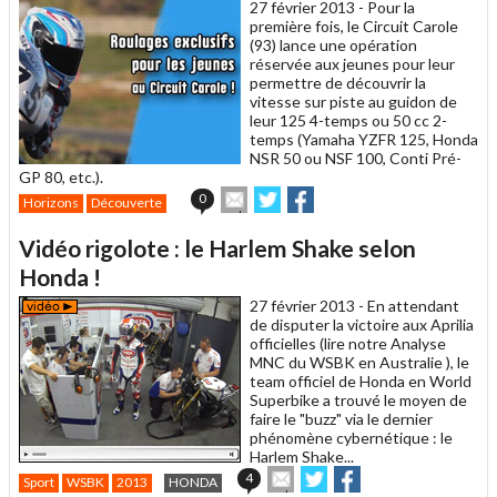
27 février 2013 -
Pour la
première fois, le Circuit Carole
(93) lance une opération
réservée aux jeunes pour leur
permettre de découvrir la
vitesse sur piste au guidon de
leur 125 4-temps ou 50 cc 2-
temps (Yamaha YZFR 125, Honda
NSR 50 ou NSF 100, Conti Pré-
GP 80, etc.).
Envoyer
Partager
Partager
0
Horizons
Découverte
cet
sur
sur
article
Twitter
Facebook
Vidéo rigolote : le Harlem Shake selon
à
un
Honda !
ami
27 février 2013 -
En attendant
de disputer la victoire aux Aprilia
officielles (lire notre Analyse
MNC du WSBK en Australie ), le
team officiel de Honda en World
Superbike a trouvé le moyen de
faire le "buzz" via le dernier
phénomène cybernétique : le
Harlem Shake...
Envoyer
Partager
Partager
4
Sport
WSBK
2013
HONDA
cet
sur
sur