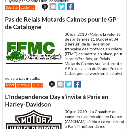
l'Elysée par Sophie Dion, conseillère…
Envoyer
Partager
Partager
8
Société
Lobbying
cet
sur
sur
article
Twitter
Facebook
Pas de Relais Motards Calmos pour le GP
à
un
de Catalogne
ami
30 juin 2010 -
Malgré la volonté
des antennes 11 (Aude) et 34
(Hérault) de la Fédération
française des motards en colère
(FFMC) de mettre en place, pour
la première fois, un Relais
Motards Calmos sur l’autoroute
A9 à l’occasion du Grand Prix de
Catalogne ce week-end, celui-ci
ne sera pas installé.
Envoyer
Partager
Partager
0
Sport
MotoGP
2010
cet
sur
sur
article
Twitter
Facebook
L'Independence Day s'invite à Paris en
à
un
Harley-Davidson
ami
30 juin 2010 -
La Chambre de
commerce américaine en France
(AMCHAM) célèbre ce week-end
à Paris l’Indépendance