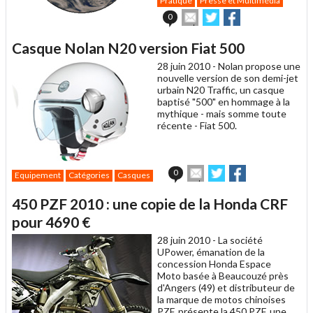
Pratique
Presse et Multimédia
Envoyer
Partager
Partager
0
cet
sur
sur
article
Twitter
Facebook
Casque Nolan N20 version Fiat 500
à
un
28 juin 2010 -
Nolan propose une
ami
nouvelle version de son demi-jet
urbain N20 Traffic, un casque
baptisé "500" en hommage à la
mythique - mais somme toute
récente - Fiat 500.
Envoyer
Partager
Partager
0
Equipement
Catégories
Casques
cet
sur
sur
article
Twitter
Facebook
450 PZF 2010 : une copie de la Honda CRF
à
un
pour 4690 €
ami
28 juin 2010 -
La société
UPower, émanation de la
concession Honda Espace
Moto basée à Beaucouzé près
d'Angers (49) et distributeur de
la marque de motos chinoises
PZF, présente la 450 PZF, une