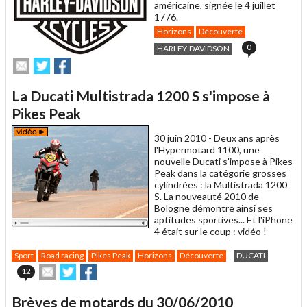
américaine, signée le 4 juillet
1776.
Horizons
Découverte
0
HARLEY-DAVIDSON
Envoyer
Partager
Partager
cet
sur
sur
article
Twitter
Facebook
La Ducati Multistrada 1200 S s'impose à
à
un
Pikes Peak
ami
30 juin 2010 -
Deux ans après
l'Hypermotard 1100, une
nouvelle Ducati s'impose à Pikes
Peak dans la catégorie grosses
cylindrées : la Multistrada 1200
S. La nouveauté 2010 de
Bologne démontre ainsi ses
aptitudes sportives... Et l'iPhone
4 était sur le coup : vidéo !
Sport
Road racing
Pikes Peak
Horizons
Découverte
DUCATI
Envoyer
Partager
Partager
12
cet
sur
sur
article
Twitter
Facebook
Brèves de motards du 30/06/2010
à