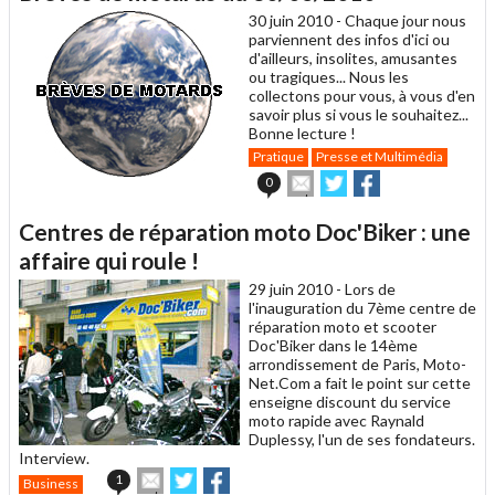
un
30 juin 2010 -
Chaque jour nous
ami
parviennent des infos d'ici ou
d'ailleurs, insolites, amusantes
ou tragiques... Nous les
collectons pour vous, à vous d'en
savoir plus si vous le souhaitez...
Bonne lecture !
Pratique
Presse et Multimédia
Envoyer
Partager
Partager
0
cet
sur
sur
article
Twitter
Facebook
Centres de réparation moto Doc'Biker : une
à
un
affaire qui roule !
ami
29 juin 2010 -
Lors de
l'inauguration du 7ème centre de
réparation moto et scooter
Doc'Biker dans le 14ème
arrondissement de Paris, Moto-
Net.Com a fait le point sur cette
enseigne discount du service
moto rapide avec Raynald
Duplessy, l'un de ses fondateurs.
Interview.
Envoyer
Partager
Partager
1
Business