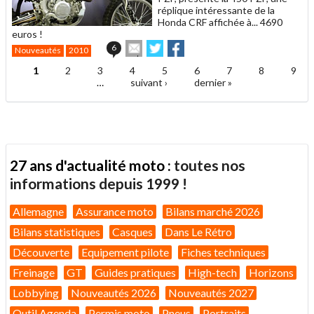
réplique intéressante de la
Honda CRF affichée à... 4690
euros !
Envoyer
Partager
Partager
6
Nouveautés
2010
cet
sur
sur
article
Twitter
Facebook
1
2
3
4
5
6
7
8
9
Pages
à
…
suivant ›
dernier »
un
ami
27 ans d'actualité moto :
toutes nos
informations depuis 1999 !
Allemagne
Assurance moto
Bilans marché 2026
Bilans statistiques
Casques
Dans Le Rétro
Découverte
Equipement pilote
Fiches techniques
Freinage
GT
Guides pratiques
High-tech
Horizons
Lobbying
Nouveautés 2026
Nouveautés 2027
Outil Agenda
Permis moto
Pneus
Portraits