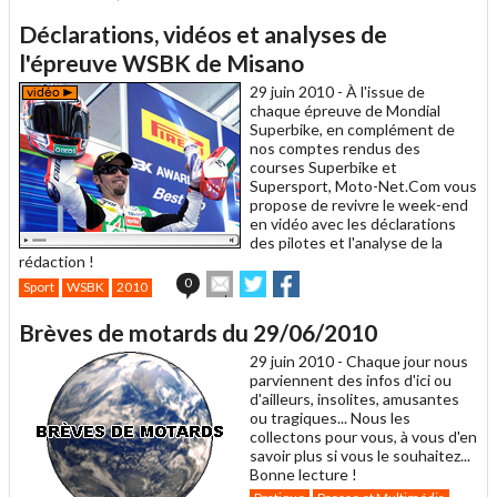
cet
sur
sur
article
Twitter
Facebook
Déclarations, vidéos et analyses de
à
un
l'épreuve WSBK de Misano
ami
29 juin 2010 -
À l'issue de
chaque épreuve de Mondial
Superbike, en complément de
nos comptes rendus des
courses Superbike et
Supersport, Moto-Net.Com vous
propose de revivre le week-end
en vidéo avec les déclarations
des pilotes et l'analyse de la
rédaction !
Envoyer
Partager
Partager
0
Sport
WSBK
2010
cet
sur
sur
article
Twitter
Facebook
Brèves de motards du 29/06/2010
à
un
29 juin 2010 -
Chaque jour nous
ami
parviennent des infos d'ici ou
d'ailleurs, insolites, amusantes
ou tragiques... Nous les
collectons pour vous, à vous d'en
savoir plus si vous le souhaitez...
Bonne lecture !