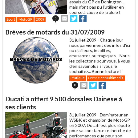
essais du GP de Donington...
mais n'ont pas pu l'utiliser en
course à cause de la pluie !
Envoyer
Partager
Partager
5
Sport
MotoGP
2009
cet
sur
sur
article
Twitter
Facebook
Brèves de motards du 31/07/2009
à
un
31 juillet 2009 -
Chaque jour
ami
nous parviennent des infos d'ici
ou d'ailleurs, insolites,
amusantes ou tragiques... Nous
les collectons pour vous, à vous
d'en savoir plus si vous le
souhaitez... Bonne lecture !
Pratique
Presse et Multimédia
Envoyer
Partager
Partager
0
cet
sur
sur
article
Twitter
Facebook
Ducati a offert 9 500 dorsales Dainese à
à
un
ses clients
ami
31 juillet 2009 -
Dominateur en
WSBK et champion de MotoGP
en 2007, Ducati est plus réputé
pour sa constante recherche de
performances que pour son