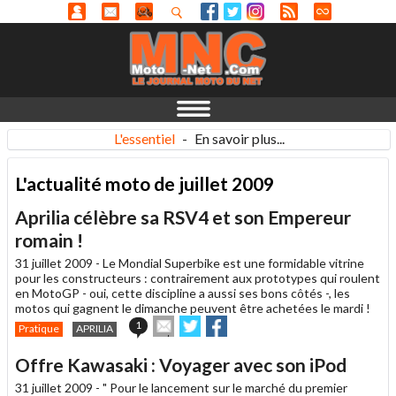
L'essentiel
-
En savoir plus...
L'actualité moto de juillet 2009
Aprilia célèbre sa RSV4 et son Empereur
romain !
31 juillet 2009 -
Le Mondial Superbike est une formidable vitrine
pour les constructeurs : contrairement aux prototypes qui roulent
en MotoGP - oui, cette discipline a aussi ses bons côtés -, les
motos qui gagnent le dimanche peuvent être achetées le mardi !
Envoyer
Partager
Partager
1
Pratique
APRILIA
cet
sur
sur
article
Twitter
Facebook
Offre Kawasaki : Voyager avec son iPod
à
un
31 juillet 2009 -
" Pour le lancement sur le marché du premier