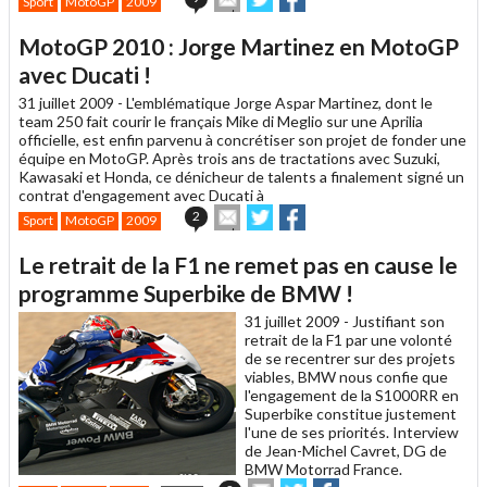
Sport
MotoGP
2009
cet
sur
sur
article
Twitter
Facebook
MotoGP 2010 : Jorge Martinez en MotoGP
à
un
avec Ducati !
ami
31 juillet 2009 -
L'emblématique Jorge Aspar Martinez, dont le
team 250 fait courir le français Mike di Meglio sur une Aprilia
officielle, est enfin parvenu à concrétiser son projet de fonder une
équipe en MotoGP. Après trois ans de tractations avec Suzuki,
Kawasaki et Honda, ce dénicheur de talents a finalement signé un
contrat d'engagement avec Ducati à
Envoyer
Partager
Partager
2
Sport
MotoGP
2009
cet
sur
sur
article
Twitter
Facebook
Le retrait de la F1 ne remet pas en cause le
à
un
programme Superbike de BMW !
ami
31 juillet 2009 -
Justifiant son
retrait de la F1 par une volonté
de se recentrer sur des projets
viables, BMW nous confie que
l'engagement de la S1000RR en
Superbike constitue justement
l'une de ses priorités. Interview
de Jean-Michel Cavret, DG de
BMW Motorrad France.