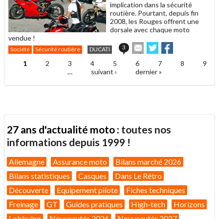
implication dans la sécurité
routière. Pourtant, depuis fin
2008, les Rouges offrent une
dorsale avec chaque moto
vendue !
Envoyer
Partager
Partager
3
Société
Sécurité routière
DUCATI
cet
sur
sur
article
Twitter
Facebook
1
2
3
4
5
6
7
8
9
Pages
à
…
suivant ›
dernier »
un
ami
27 ans d'actualité moto :
toutes nos
informations depuis 1999 !
Allemagne
Assurance moto
Bilans marché 2026
Bilans statistiques
Casques
Dans Le Rétro
Découverte
Equipement pilote
Fiches techniques
Freinage
GT
Guides pratiques
High-tech
Horizons
Lobbying
Nouveautés 2026
Nouveautés 2027