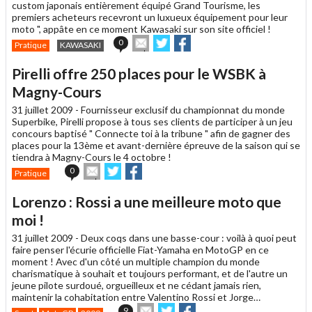
ami
custom japonais entièrement équipé Grand Tourisme, les
premiers acheteurs recevront un luxueux équipement pour leur
moto ", appâte en ce moment Kawasaki sur son site officiel !
Envoyer
Partager
Partager
0
Pratique
KAWASAKI
cet
sur
sur
article
Twitter
Facebook
Pirelli offre 250 places pour le WSBK à
à
un
Magny-Cours
ami
31 juillet 2009 -
Fournisseur exclusif du championnat du monde
Superbike, Pirelli propose à tous ses clients de participer à un jeu
concours baptisé " Connecte toi à la tribune " afin de gagner des
places pour la 13ème et avant-dernière épreuve de la saison qui se
tiendra à Magny-Cours le 4 octobre !
Envoyer
Partager
Partager
0
Pratique
cet
sur
sur
article
Twitter
Facebook
Lorenzo : Rossi a une meilleure moto que
à
un
moi !
ami
31 juillet 2009 -
Deux coqs dans une basse-cour : voilà à quoi peut
faire penser l'écurie officielle Fiat-Yamaha en MotoGP en ce
moment ! Avec d'un côté un multiple champion du monde
charismatique à souhait et toujours performant, et de l'autre un
jeune pilote surdoué, orgueilleux et ne cédant jamais rien,
maintenir la cohabitation entre Valentino Rossi et Jorge…
Envoyer
Partager
Partager
9