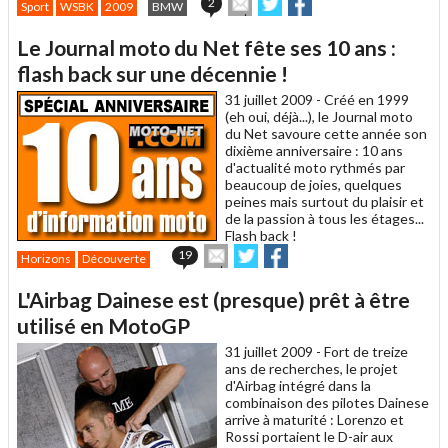
Envoyer
Partager
Partager
2
Sport
WSBK
2009
BMW
cet
sur
sur
article
Twitter
Facebook
Le Journal moto du Net fête ses 10 ans :
à
un
flash back sur une décennie !
ami
31 juillet 2009 -
Créé en 1999
(eh oui, déjà...), le Journal moto
du Net savoure cette année son
dixième anniversaire : 10 ans
d'actualité moto rythmés par
beaucoup de joies, quelques
peines mais surtout du plaisir et
de la passion à tous les étages...
Flash back !
Envoyer
Partager
Partager
19
Horizons
Découverte
cet
sur
sur
article
Twitter
Facebook
L'Airbag Dainese est (presque) prêt à être
à
un
utilisé en MotoGP
ami
31 juillet 2009 -
Fort de treize
ans de recherches, le projet
d'Airbag intégré dans la
combinaison des pilotes Dainese
arrive à maturité : Lorenzo et
Rossi portaient le D-air aux