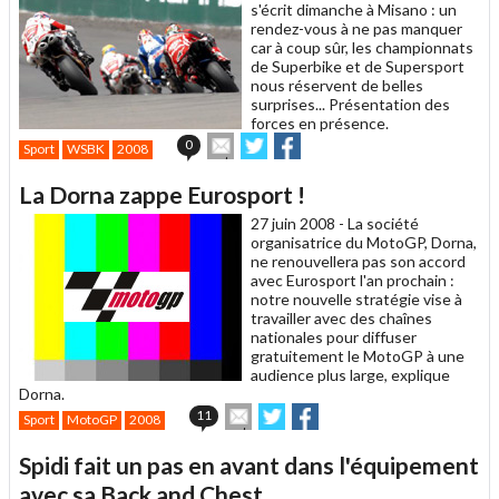
s'écrit dimanche à Misano : un
rendez-vous à ne pas manquer
car à coup sûr, les championnats
de Superbike et de Supersport
nous réservent de belles
surprises... Présentation des
forces en présence.
Envoyer
Partager
Partager
0
Sport
WSBK
2008
cet
sur
sur
article
Twitter
Facebook
La Dorna zappe Eurosport !
à
un
27 juin 2008 -
La société
ami
organisatrice du MotoGP, Dorna,
ne renouvellera pas son accord
avec Eurosport l'an prochain :
notre nouvelle stratégie vise à
travailler avec des chaînes
nationales pour diffuser
gratuitement le MotoGP à une
audience plus large, explique
Dorna.
Envoyer
Partager
Partager
11
Sport
MotoGP
2008
cet
sur
sur
article
Twitter
Facebook
Spidi fait un pas en avant dans l'équipement
à
un
avec sa Back and Chest