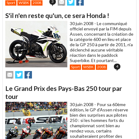
Envoyer
Partager
Partager
3
Sport
WSBK
2008
cet
sur
sur
article
Twitter
Facebook
S'il n'en reste qu'un, ce sera Honda !
à
un
30 juin 2008 -
Le communiqué
ami
officiel envoyé par la FIM depuis
Assen, concernant la création de
la catégorie 600 en lieu et place
de la GP 250 à partir de 2011, n'a
déclenché aucune véritable
réaction dans le paddock
Superbike. Et pourtant...
4
Sport
WSBK
2008
Envoyer
Partager
Partager
cet
sur
sur
article
Twitter
Facebook
Le Grand Prix des Pays-Bas 250 tour par
à
un
tour
ami
30 juin 2008 -
Pour sa 60ème
édition, le GP d'Assen réserve
bien des surprises aux pilotes
250 : si les hommes forts du
championnat sont bien au
rendez-vous, certains
souhaiteraient profiter des