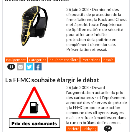
ami
26 juin 2008 -
Dernier né des
dispositifs de protection de la
firme italienne, la Back and Chest
met à profit toute l'expérience
de Spidi en matière de sécurité
pour offrir une inédite
protection de la poitrine en
complément d'une dorsale.
Présentation et essai.
Equipement
Catégories
Equipement pilote
Protections
Essais
Envoyer
Partager
Partager
11
cet
sur
sur
article
Twitter
Facebook
La FFMC souhaite élargir le débat
à
un
26 juin 2008 -
Devant
ami
l'augmentation actuelle du prix
des carburants - et l'épuisement
annoncé des réserves de pétrole
-, la FFMC propose une action
commune des citoyens usagers
mais se refuse à manifester dans
la rue en brûlant de l'essence.
14
Société
Lobbying