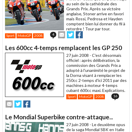
au sein de la cathédrale des
Grands Prix. Après sa victoire
anglaise, Stoner arrive en favori
mais Rossi, Pedrosa et Hayden
comptent bien lui donner du fil à
retordre ! Tour par tour.
Envoyer
Partager
Partager
4
Sport
MotoGP
2008
cet
sur
sur
article
Twitter
Facebook
Les 600cc 4-temps remplacent les GP 250
à
un
27 juin 2008 -
C'est désormais
ami
officiel : après délibération, la
commission des Grands Prix a
adopté à l'unanimité le projet de
la Dorna visant à remplacer les
250cc 2-temps d'ici 2011 par des
machines à moteur 4-temps
cubant 600cc maxi. Explications.
16
Sport
MotoGP
2008
Envoyer
Partager
Partager
cet
sur
sur
article
Twitter
Facebook
Le Mondial Superbike contre-attaque...
à
un
27 juin 2008 -
Le deuxième opus
ami
de la saga Mondial SBK en Italie