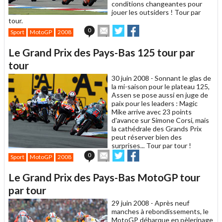
conditions changeantes pour
jouer les outsiders ! Tour par
tour.
Envoyer
Partager
Partager
0
Sport
MotoGP
2008
cet
sur
sur
article
Twitter
Facebook
Le Grand Prix des Pays-Bas 125 tour par
à
un
tour
ami
30 juin 2008 -
Sonnant le glas de
la mi-saison pour le plateau 125,
Assen se pose aussi en juge de
paix pour les leaders : Magic
Mike arrive avec 23 points
d'avance sur Simone Corsi, mais
la cathédrale des Grands Prix
peut réserver bien des
surprises... Tour par tour !
Envoyer
Partager
Partager
0
Sport
MotoGP
2008
cet
sur
sur
article
Twitter
Facebook
Le Grand Prix des Pays-Bas MotoGP tour
à
un
par tour
ami
29 juin 2008 -
Après neuf
manches à rebondissements, le
MotoGP débarque en pèlerinage