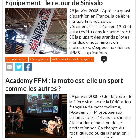
Equipement : le retour de Sinisalo
à
un
29 janvier 2008 -
Après sa quasi
ami
disparition en France, la célèbre
marque finlandaise de
vêtements TT créée en 1953 et
qui a revêtu dans les années 70-
80 la plupart des grands pilotes
mondiaux, notamment en
motocross, s'expose aux 6èmes
JPMS... Explications.
1
Equipement
Catégories
Vêtements, bottes, gants
Envoyer
Partager
Partager
cet
sur
sur
article
Twitter
Facebook
Academy FFM : la moto est-elle un sport
à
un
comme les autres ?
ami
29 janvier 2008 -
Clé de voûte de
la filière vitesse de la Fédération
française de motocyclisme,
l'Academy FFM propose aux
enfants de 7 à 14 ans de s'initier
à la conduite moto ou de se
perfectionner. Ça change du
foot, du judo ou de la natation !