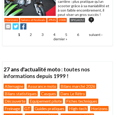
carrière : plus pratique qu'un
scooter grâce à sa maniabilité et
à son faible encombrement, il
peut viser un gros succès !
9
Horizons
Salons et festivals
JPMS
2008
SPIGAOU
Envoyer
Partager
Partager
cet
sur
sur
article
Twitter
Facebook
1
2
3
4
5
6
suivant ›
Pages
à
dernier »
un
ami
27 ans d'actualité moto :
toutes nos
informations depuis 1999 !
Allemagne
Assurance moto
Bilans marché 2026
Bilans statistiques
Casques
Dans Le Rétro
Découverte
Equipement pilote
Fiches techniques
Freinage
GT
Guides pratiques
High-tech
Horizons