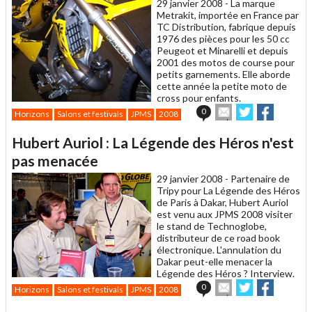
29 janvier 2008 -
La marque
Metrakit, importée en France par
TC Distribution, fabrique depuis
1976 des pièces pour les 50 cc
Peugeot et Minarelli et depuis
2001 des motos de course pour
petits garnements. Elle aborde
cette année la petite moto de
cross pour enfants.
Envoyer
Partager
Partager
0
Horizons
Salons et festivals
JPMS
2008
cet
sur
sur
article
Twitter
Facebook
Hubert Auriol : La Légende des Héros n'est
à
un
pas menacée
ami
29 janvier 2008 -
Partenaire de
Tripy pour La Légende des Héros
de Paris à Dakar, Hubert Auriol
est venu aux JPMS 2008 visiter
le stand de Technoglobe,
distributeur de ce road book
électronique. L'annulation du
Dakar peut-elle menacer la
Légende des Héros ? Interview.
Envoyer
Partager
Partager
0
Horizons
Salons et festivals
JPMS
2008
cet
sur
sur
article
Twitter
Facebook