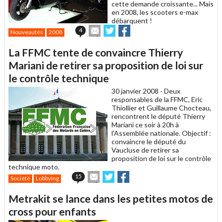
cette demande croissante... Mais
en 2008, les scooters e-max
débarquent !
Envoyer
Partager
Partager
4
Nouveautés
2008
cet
sur
sur
article
Twitter
Facebook
La FFMC tente de convaincre Thierry
à
un
Mariani de retirer sa proposition de loi sur
ami
le contrôle technique
30 janvier 2008 -
Deux
responsables de la FFMC, Eric
Thiollier et Guillaume Chocteau,
rencontrent le député Thierry
Mariani ce soir à 20h à
l'Assemblée nationale. Objectif :
convaincre le député du
Vaucluse de retirer sa
proposition de loi sur le contrôle
technique moto.
Envoyer
Partager
Partager
15
Société
Lobbying
cet
sur
sur
article
Twitter
Facebook
Metrakit se lance dans les petites motos de
à
un
cross pour enfants
ami