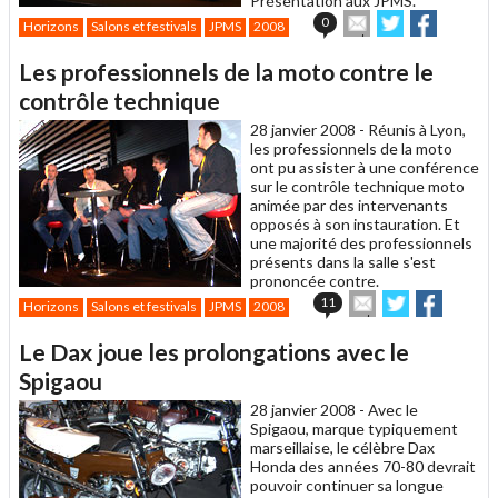
Présentation aux JPMS.
Envoyer
Partager
Partager
0
Horizons
Salons et festivals
JPMS
2008
cet
sur
sur
article
Twitter
Facebook
Les professionnels de la moto contre le
à
un
contrôle technique
ami
28 janvier 2008 -
Réunis à Lyon,
les professionnels de la moto
ont pu assister à une conférence
sur le contrôle technique moto
animée par des intervenants
opposés à son instauration. Et
une majorité des professionnels
présents dans la salle s'est
prononcée contre.
Envoyer
Partager
Partage
11
Horizons
Salons et festivals
JPMS
2008
cet
sur
sur
article
Twitter
Facebook
Le Dax joue les prolongations avec le
à
un
Spigaou
ami
28 janvier 2008 -
Avec le
Spigaou, marque typiquement
marseillaise, le célèbre Dax
Honda des années 70-80 devrait
pouvoir continuer sa longue