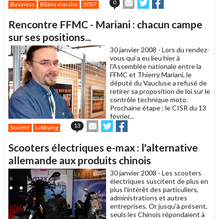
Envoyer
Partager
Partager
0
Business
Bilans marché
2007
cet
sur
sur
article
Twitter
Facebook
Rencontre FFMC - Mariani : chacun campe
à
un
sur ses positions...
ami
30 janvier 2008 -
Lors du rendez-
vous qui a eu lieu hier à
l'Assemblée nationale entre la
FFMC et Thierry Mariani, le
député du Vaucluse a refusé de
retirer sa proposition de loi sur le
contrôle technique moto.
Prochaine étape : le CISR du 13
février...
Envoyer
Partager
Partager
13
Société
Lobbying
cet
sur
sur
article
Twitter
Facebook
Scooters électriques e-max : l'alternative
à
un
allemande aux produits chinois
ami
30 janvier 2008 -
Les scooters
électriques suscitent de plus en
plus l'intérêt des particuliers,
administrations et autres
entreprises. Or jusqu'à présent,
seuls les Chinois répondaient à