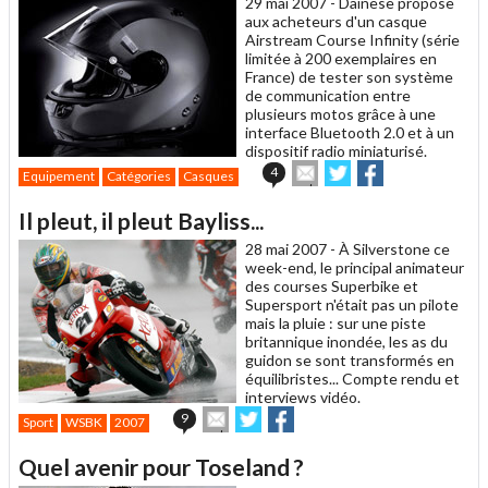
29 mai 2007 -
Dainese propose
aux acheteurs d'un casque
Airstream Course Infinity (série
limitée à 200 exemplaires en
France) de tester son système
de communication entre
plusieurs motos grâce à une
interface Bluetooth 2.0 et à un
dispositif radio miniaturisé.
Envoyer
Partager
Partager
4
Equipement
Catégories
Casques
cet
sur
sur
article
Twitter
Facebook
Il pleut, il pleut Bayliss...
à
un
28 mai 2007 -
À Silverstone ce
ami
week-end, le principal animateur
des courses Superbike et
Supersport n'était pas un pilote
mais la pluie : sur une piste
britannique inondée, les as du
guidon se sont transformés en
équilibristes... Compte rendu et
interviews vidéo.
Envoyer
Partager
Partager
9
Sport
WSBK
2007
cet
sur
sur
article
Twitter
Facebook
Quel avenir pour Toseland ?
à