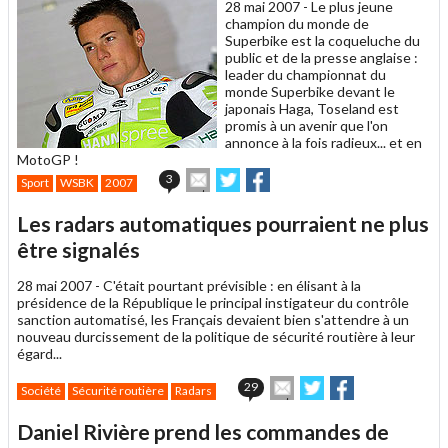
un
28 mai 2007 -
Le plus jeune
ami
champion du monde de
Superbike est la coqueluche du
public et de la presse anglaise :
leader du championnat du
monde Superbike devant le
japonais Haga, Toseland est
promis à un avenir que l'on
annonce à la fois radieux... et en
MotoGP !
Envoyer
Partager
Partager
3
Sport
WSBK
2007
cet
sur
sur
article
Twitter
Facebook
Les radars automatiques pourraient ne plus
à
un
être signalés
ami
28 mai 2007 -
C'était pourtant prévisible : en élisant à la
présidence de la République le principal instigateur du contrôle
sanction automatisé, les Français devaient bien s'attendre à un
nouveau durcissement de la politique de sécurité routière à leur
égard...
Envoyer
Partager
Partager
29
Société
Sécurité routière
Radars
cet
sur
sur
article
Twitter
Facebook
Daniel Rivière prend les commandes de
à