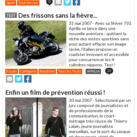
Envoyer
Partager
Partager
0
Sport
Tout-terrain
cet
sur
sur
article
Twitter
Facebook
Des frissons sans la fièvre...
TEST
à
un
31 mai 2007 -
Avec sa Shiver 750,
ami
Aprilia se lance dans une
nouvelle aventure : quittant la
niche des motos sportives sans
pour autant effacer son image
racée, l'italien propose un
roadster innovant et accessible
pour concurrencer les 4-
cylindres nippons. Test !
23
Essais
Catégorie
Roadster
Tous les Tests
APRILIA
Envoyer
Partager
Partager
cet
sur
sur
article
Twitter
Facebook
Enfin un film de prévention réussi !
à
un
30 mai 2007 -
Sélectionné par un
ami
jury composé de journalistes et
de professionnels de la
communication, le court-
métrage très réussi de Thierry
Lalain, jeune journaliste
marseillais, sur le port du casque
en deux-roues, vient de