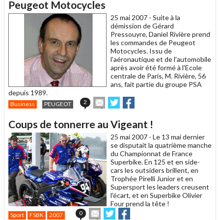
un
Peugeot Motocycles
ami
25 mai 2007 -
Suite à la
démission de Gérard
Pressouyre, Daniel Rivière prend
les commandes de Peugeot
Motocycles. Issu de
l'aéronautique et de l'automobile
après avoir été formé à l'Ecole
centrale de Paris, M. Rivière, 56
ans, fait partie du groupe PSA
depuis 1989.
Envoyer
Partager
Partager
2
Business
PEUGEOT
cet
sur
sur
article
Twitter
Facebook
Coups de tonnerre au Vigeant !
à
un
25 mai 2007 -
Le 13 mai dernier
ami
se disputait la quatrième manche
du Championnat de France
Superbike. En 125 et en side-
cars les outsiders brillent, en
Trophée Pirelli Junior et en
Supersport les leaders creusent
l'écart, et en Superbike Olivier
Four prend la tête !
Envoyer
Partager
Partager
0
Sport
FSBK
2007