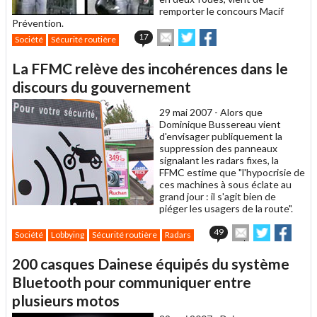
remporter le concours Macif
Prévention.
Envoyer
Partager
Partager
17
Société
Sécurité routière
cet
sur
sur
article
Twitter
Facebook
La FFMC relève des incohérences dans le
à
un
discours du gouvernement
ami
29 mai 2007 -
Alors que
Dominique Bussereau vient
d'envisager publiquement la
suppression des panneaux
signalant les radars fixes, la
FFMC estime que "l'hypocrisie de
ces machines à sous éclate au
grand jour : il s'agit bien de
piéger les usagers de la route".
Envoyer
Partager
Parta
49
Société
Lobbying
Sécurité routière
Radars
cet
sur
sur
article
Twitter
Facebook
200 casques Dainese équipés du système
à
un
Bluetooth pour communiquer entre
ami
plusieurs motos