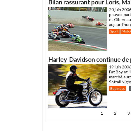
Bilan rassurant pour Loris, Ma
20 juin 2006
pouvoir part
et Gibernau
aujourd'hui d
Sport
Moto
Harley-Davidson continue de 
19 juin 2006
Fat Boy et l
marché euro
Softail Nigh
Business
1
2
3
Pages