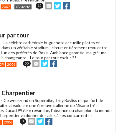
Envoyer
Partager
Partager
15
2007
YAMAHA
cet
sur
sur
article
Twitter
Facebook
à
un
ami
ur par tour
 -
La célèbre cathédrale huguenote accueille pilotes et
 dans un véritable stadium : circuit entièrement revu cette
t l'un des préférés de Rossi. Ambiance garantie, malgré une
s changeante... Le tour par tour exclusif !
Envoyer
Partager
Partager
55
GP
2006
cet
sur
sur
article
Twitter
Facebook
à
un
ami
s Charpentier
 -
Ce week-end en Superbike, Troy Bayliss risque fort de
aitre absolu sur une épreuve italienne de Misano très
es Ducati 999. En revanche, l'absence du champion du monde
harpentier va donner des ailes à ses concurrents !
Envoyer
Partager
Partager
3
K
2006
cet
sur
sur
article
Twitter
Facebook