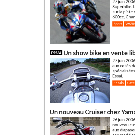
27 juin 2006
Superbike. 
sur la pist
600cc, Char
Sport
WSB
Un show bike en vente li
ESSAI
27 juin 2006
aux cotés de
spécialisées
Essai.
Essais
Caté
Un nouveau Cruiser chez Yam
26 juin 2006
nouveau cus
aux diapaso
ses modèles