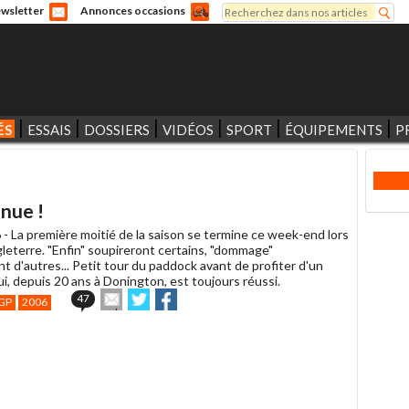
Rechercher
wsletter
Annonces occasions
Formulaire de recherche
ÉS
ESSAIS
DOSSIERS
VIDÉOS
SPORT
ÉQUIPEMENTS
P
nue !
 -
La première moitié de la saison se termine ce week-end lors
leterre. "Enfin" soupireront certains, "dommage"
t d'autres... Petit tour du paddock avant de profiter d'un
i, depuis 20 ans à Donington, est toujours réussi.
Envoyer
Partager
Partager
47
GP
2006
cet
sur
sur
article
Twitter
Facebook
à
un
ami