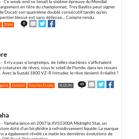
 -
Ce week-end se tenait la sixième épreuve du Mondial
Largement en tête du championnat, Troy Bayliss peut signer
e de Ducati son quatrième doublé consécutif tandis qu'en
pentier blessé est sans défense... Compte rendu.
Envoyer
Partager
Partager
8
K
2006
cet
sur
sur
article
Twitter
Facebook
à
un
ami
bre
 -
Il n'y a pas si longtemps, de telles machines s'affichaient
 créatures de rêves, sous le soleil de Floride, dans les revues
. Avec la Suzuki 1800 VZ-R Intruder, le rêve devient-il réalité ?
Envoyer
Partager
Partager
49
gorie
Custom
Tous les Essais
SUZUKI
cet
sur
sur
article
Twitter
Facebook
à
un
ami
aha
 -
Yamaha lance en 2007 la XVS1300A Midnight Star, un
tom doté d'un bicylindre à refroidissement liquide. La marque
ns a également révélé ce matin les dernières évolutions de
 Off-Road. Présentation.