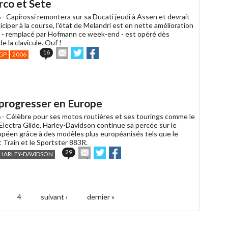
rco et Sete
 -
Capirossi remontera sur sa Ducati jeudi à Assen et devrait
iciper à la course, l'état de Melandri est en nette amélioration
 - remplacé par Hofmann ce week-end - est opéré dès
e la clavicule. Ouf !
Envoyer
Partager
Partager
16
GP
2006
cet
sur
sur
article
Twitter
Facebook
à
un
ami
progresser en Europe
 -
Célèbre pour ses motos routières et ses tourings comme le
’Electra Glide, Harley-Davidson continue sa percée sur le
péen grâce à des modèles plus européanisés tels que le
t Train et le Sportster 883R.
Envoyer
Partager
Partager
29
HARLEY-DAVIDSON
cet
sur
sur
article
Twitter
Facebook
à
un
ami
4
suivant ›
dernier »