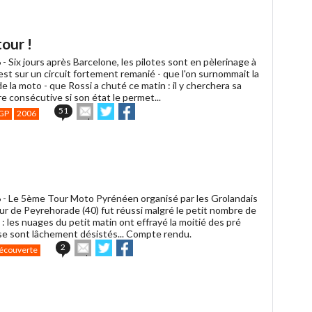
à
un
ami
our !
 -
Six jours après Barcelone, les pilotes sont en pèlerinage à
est sur un circuit fortement remanié - que l'on surnommait la
e la moto - que Rossi a chuté ce matin : il y cherchera sa
e consécutive si son état le permet...
Envoyer
Partager
Partager
51
GP
2006
cet
sur
sur
article
Twitter
Facebook
à
un
ami
 -
Le 5ème Tour Moto Pyrénéen organisé par les Grolandais
ur de Peyrehorade (40) fut réussi malgré le petit nombre de
 : les nuages du petit matin ont effrayé la moitié des pré
 se sont lâchement désistés... Compte rendu.
Envoyer
Partager
Partager
2
écouverte
cet
sur
sur
article
Twitter
Facebook
à
un
ami