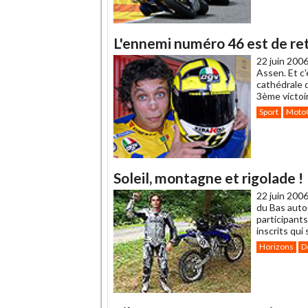
L'ennemi numéro 46 est de ret
22 juin 2006
Assen. Et c'
cathédrale d
3ème victoir
Sport
Moto
Soleil, montagne et rigolade !
22 juin 2006
du Bas auto
participants
inscrits qui
Horizons
D