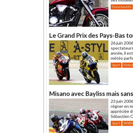
Nouveautés
Le Grand Prix des Pays-Bas to
26 juin 2006
spectateurs
année, il es
météo parfoi
Sport
Moto
Misano avec Bayliss mais san
23 juin 2006
régner en m
appréciée d
Sébastien C
Sport
WSB