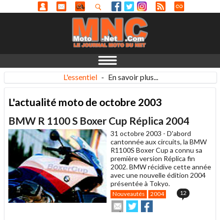
L'essentiel
-
En savoir plus...
L'actualité moto de octobre 2003
BMW R 1100 S Boxer Cup Réplica 2004
31 octobre 2003 -
D'abord
cantonnée aux circuits, la BMW
R1100S Boxer Cup a connu sa
première version Réplica fin
2002. BMW récidive cette année
avec une nouvelle édition 2004
présentée à Tokyo.
12
Nouveautés
2004
Envoyer
Partager
Partager
cet
sur
sur