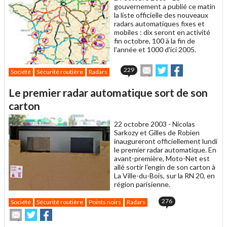
gouvernement a publié ce matin
la liste officielle des nouveaux
radars automatiques fixes et
mobiles : dix seront en activité
fin octobre, 100 à la fin de
l'année et 1000 d'ici 2005.
Envoyer
Partager
Partager
229
Société
Sécurité routière
Radars
cet
sur
sur
article
Twitter
Facebook
Le premier radar automatique sort de son
à
un
carton
ami
22 octobre 2003 -
Nicolas
Sarkozy et Gilles de Robien
inaugureront officiellement lundi
le premier radar automatique. En
avant-première, Moto-Net est
allé sortir l'engin de son carton à
La Ville-du-Bois, sur la RN 20, en
région parisienne.
276
Société
Sécurité routière
Points noirs
Radars
Envoyer
Partager
Partager
cet
sur
sur