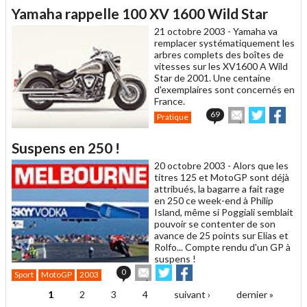
article
Twitter
Facebook
Yamaha rappelle 100 XV 1600 Wild Star
à
un
21 octobre 2003 -
Yamaha va
ami
remplacer systématiquement les
arbres complets des boîtes de
vitesses sur les XV1600 A Wild
Star de 2001. Une centaine
d'exemplaires sont concernés en
France.
Envoyer
Partager
Part
69
Pratique
cet
sur
sur
article
Twitter
Faceboo
Suspens en 250 !
à
un
20 octobre 2003 -
Alors que les
ami
titres 125 et MotoGP sont déjà
attribués, la bagarre a fait rage
en 250 ce week-end à Philip
Island, même si Poggiali semblait
pouvoir se contenter de son
avance de 25 points sur Elias et
Rolfo... Compte rendu d'un GP à
suspens !
Envoyer
Partager
Partager
0
Sport
MotoGP
2003
cet
sur
sur
article
Twitter
Facebook
1
2
3
4
suivant ›
dernier »
Pages
à