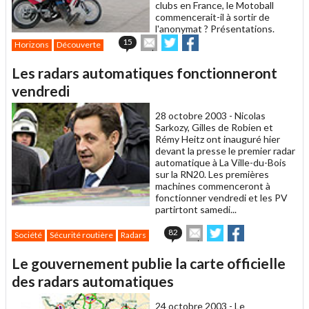
clubs en France, le Motoball
commencerait-il à sortir de
l'anonymat ? Présentations.
Envoyer
Partager
Partager
15
Horizons
Découverte
cet
sur
sur
article
Twitter
Facebook
Les radars automatiques fonctionneront
à
un
vendredi
ami
28 octobre 2003 -
Nicolas
Sarkozy, Gilles de Robien et
Rémy Heitz ont inauguré hier
devant la presse le premier radar
automatique à La Ville-du-Bois
sur la RN20. Les premières
machines commenceront à
fonctionner vendredi et les PV
partirtont samedi...
Envoyer
Partager
Partager
82
Société
Sécurité routière
Radars
cet
sur
sur
article
Twitter
Facebook
Le gouvernement publie la carte officielle
à
un
des radars automatiques
ami
24 octobre 2003 -
Le