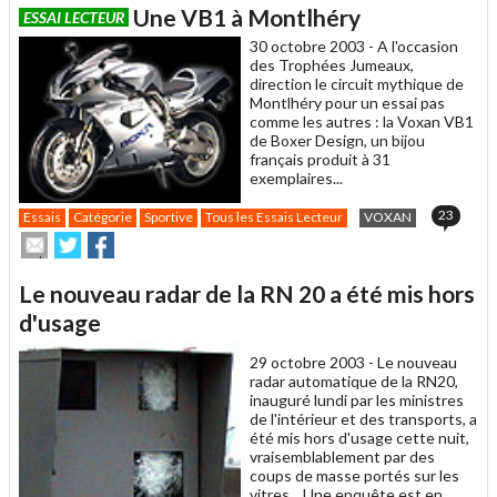
article
Twitter
Facebook
Une VB1 à Montlhéry
ESSAI LECTEUR
à
un
30 octobre 2003 -
A l'occasion
ami
des Trophées Jumeaux,
direction le circuit mythique de
Montlhéry pour un essai pas
comme les autres : la Voxan VB1
de Boxer Design, un bijou
français produit à 31
exemplaires...
23
Essais
Catégorie
Sportive
Tous les Essais Lecteur
VOXAN
Envoyer
Partager
Partager
cet
sur
sur
article
Twitter
Facebook
Le nouveau radar de la RN 20 a été mis hors
à
un
d'usage
ami
29 octobre 2003 -
Le nouveau
radar automatique de la RN20,
inauguré lundi par les ministres
de l'intérieur et des transports, a
été mis hors d'usage cette nuit,
vraisemblablement par des
coups de masse portés sur les
vitres... Une enquête est en