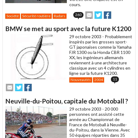
cours.
Envoyer
Partager
Partager
260
Société
Sécurité routière
Radars
cet
sur
sur
article
Twitter
Facebook
BMW se met au sport avec la future K1200
à
un
29 octobre 2003 -
Probablement
ami
inspirés par les grosses sport-
GT japonaises comme la Yamaha
FJR 1300 ou la Honda CBR 1100
XX, les ingénieurs allemands
reviennent à une architecture
classique avec un 4 cylindres en
ligne sur la future K1200.
11
Nouveautés
2004
Envoyer
Partager
Partager
cet
sur
sur
article
Twitter
Facebook
Neuville-du-Poitou, capitale du Motoball ?
à
un
29 octobre 2003 -
20 000
ami
personnes ont assisté cette
année au Championnat de
France de Motoball à Neuville-
du-Poitou, dans la Vienne. Avec
50 équipes réparties dans 35