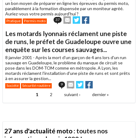
ami
un bon moyen de préparer en ligne les épreuves du permis moto,
parallèlement à la formation dispensée par un moniteur agréé.
Auriez-vous votre permis aujourd'hui ?
Envoyer
Partager
Partager
37
Pratique
Permis moto
cet
sur
sur
article
Twitter
Facebook
Les motards lyonnais réclament une piste
à
un
de runs, le préfet de Guadeloupe ouvre une
ami
enquête sur les courses sauvages...
8 janvier 2001 -
Après la mort d'un garçon de 4 ans lors d'un run
sauvage en Guadeloupe, le problème du manque de circuit se
pose dans les DOM-TOM comme en métropole. A Lyon, les
motards réclament l'installation d'une piste de runs et sont prêts
à en assurer la gestion...
Envoyer
Partager
Partager
9
Société
Sécurité routière
cet
sur
sur
article
Twitter
Facebook
1
2
suivant ›
dernier »
Pages
à
un
ami
27 ans d'actualité moto :
toutes nos