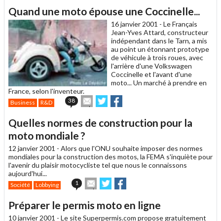
article
Twitter
Facebook
Quand une moto épouse une Coccinelle...
à
un
16 janvier 2001 -
Le Français
ami
Jean-Yves Attard, constructeur
indépendant dans le Tarn, a mis
au point un étonnant prototype
de véhicule à trois roues, avec
l'arrière d'une Volkswagen
Coccinelle et l'avant d'une
moto... Un marché à prendre en
France, selon l'inventeur.
Envoyer
Partager
Partager
38
Business
R&D
cet
sur
sur
article
Twitter
Facebook
Quelles normes de construction pour la
à
un
moto mondiale ?
ami
12 janvier 2001 -
Alors que l'ONU souhaite imposer des normes
mondiales pour la construction des motos, la FEMA s'inquiète pour
l'avenir du plaisir motocycliste tel que nous le connaissons
aujourd'hui...
Envoyer
Partager
Partager
1
Société
Lobbying
cet
sur
sur
article
Twitter
Facebook
Préparer le permis moto en ligne
à
un
10 janvier 2001 -
Le site Superpermis.com propose gratuitement