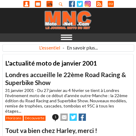
L'essentiel
-
En savoir plus...
L'actualité moto de janvier 2001
Londres accueille le 22ème Road Racing &
Superbike Show
31 janvier 2001 -
Du 27 janvier au 4 février se tient à Londres
l'événement moto de ce début d'année outre-Manche : la 22ème
édition du Road Racing and Superbike Show. Nouveaux modèles,
remise de trophées, cascades, tombolas et 95C à tous les
étages...
Envoyer
Partager
Partager
1
Horizons
Découverte
cet
sur
sur
article
Twitter
Facebook
Tout va bien chez Harley, merci !
à