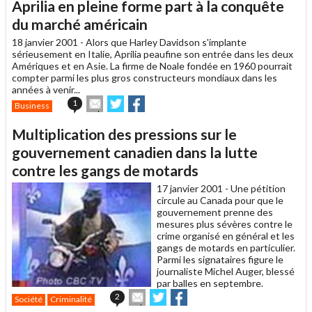
Aprilia en pleine forme part à la conquête
à
un
du marché américain
ami
18 janvier 2001 -
Alors que Harley Davidson s'implante
sérieusement en Italie, Aprilia peaufine son entrée dans les deux
Amériques et en Asie. La firme de Noale fondée en 1960 pourrait
compter parmi les plus gros constructeurs mondiaux dans les
années à venir...
Envoyer
Partager
Partager
1
Business
cet
sur
sur
article
Twitter
Facebook
Multiplication des pressions sur le
à
un
gouvernement canadien dans la lutte
ami
contre les gangs de motards
17 janvier 2001 -
Une pétition
circule au Canada pour que le
gouvernement prenne des
mesures plus sévères contre le
crime organisé en général et les
gangs de motards en particulier.
Parmi les signataires figure le
journaliste Michel Auger, blessé
par balles en septembre.
Envoyer
Partager
Partager
2
Société
Criminalité
cet
sur
sur