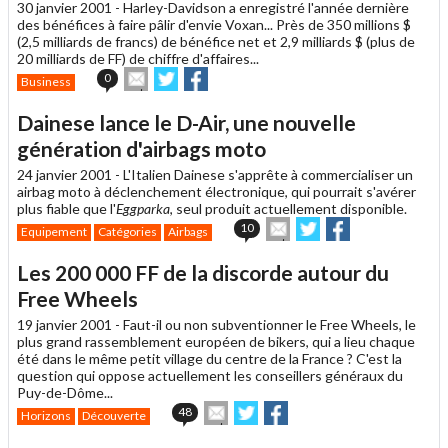
un
30 janvier 2001 -
Harley-Davidson a enregistré l'année dernière
ami
des bénéfices à faire pâlir d'envie Voxan... Près de 350 millions $
(2,5 milliards de francs) de bénéfice net et 2,9 milliards $ (plus de
20 milliards de FF) de chiffre d'affaires...
Envoyer
Partager
Partager
0
Business
cet
sur
sur
article
Twitter
Facebook
Dainese lance le D-Air, une nouvelle
à
un
génération d'airbags moto
ami
24 janvier 2001 -
L'Italien Dainese s'apprête à commercialiser un
airbag moto à déclenchement électronique, qui pourrait s'avérer
plus fiable que l'
Eggparka
, seul produit actuellement disponible.
Envoyer
Partager
Partager
10
Equipement
Catégories
Airbags
cet
sur
sur
article
Twitter
Facebook
Les 200 000 FF de la discorde autour du
à
un
Free Wheels
ami
19 janvier 2001 -
Faut-il ou non subventionner le Free Wheels, le
plus grand rassemblement européen de bikers, qui a lieu chaque
été dans le même petit village du centre de la France ? C'est la
question qui oppose actuellement les conseillers généraux du
Puy-de-Dôme...
Envoyer
Partager
Partager
48
Horizons
Découverte
cet
sur
sur
article
Twitter
Facebook