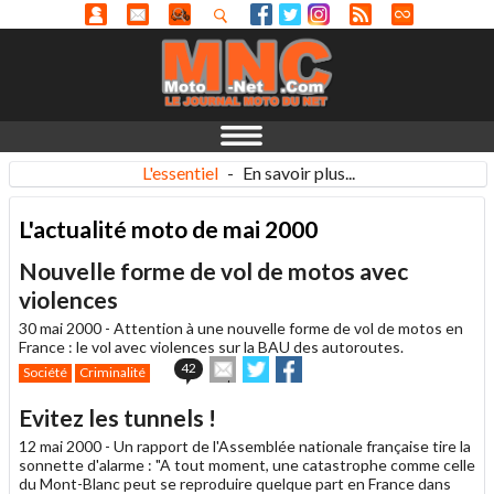
L'essentiel
-
En savoir plus...
L'actualité moto de mai 2000
Nouvelle forme de vol de motos avec
violences
30 mai 2000 -
Attention à une nouvelle forme de vol de motos en
France : le vol avec violences sur la BAU des autoroutes.
Envoyer
Partager
Partager
42
Société
Criminalité
cet
sur
sur
article
Twitter
Facebook
Evitez les tunnels !
à
un
12 mai 2000 -
Un rapport de l'Assemblée nationale française tire la
ami
sonnette d'alarme : "A tout moment, une catastrophe comme celle
du Mont-Blanc peut se reproduire quelque part en France dans