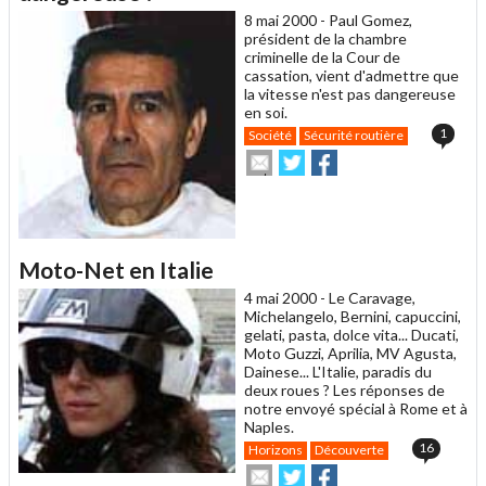
8 mai 2000 -
Paul Gomez,
président de la chambre
criminelle de la Cour de
cassation, vient d'admettre que
la vitesse n'est pas dangereuse
en soi.
1
Société
Sécurité routière
Envoyer
Partager
Partager
cet
sur
sur
article
Twitter
Facebook
à
un
ami
Moto-Net en Italie
4 mai 2000 -
Le Caravage,
Michelangelo, Bernini, capuccini,
gelati, pasta, dolce vita... Ducati,
Moto Guzzi, Aprilia, MV Agusta,
Dainese... L'Italie, paradis du
deux roues ? Les réponses de
notre envoyé spécial à Rome et à
Naples.
16
Horizons
Découverte
Envoyer
Partager
Partager