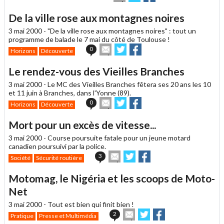
cet
sur
sur
article
Twitter
Facebook
De la ville rose aux montagnes noires
à
un
3 mai 2000 -
"De la ville rose aux montagnes noires" : tout un
ami
programme de balade le 7 mai du côté de Toulouse !
Envoyer
Partager
Partager
0
Horizons
Découverte
cet
sur
sur
article
Twitter
Facebook
Le rendez-vous des Vieilles Branches
à
un
3 mai 2000 -
Le MC des Vieilles Branches fêtera ses 20 ans les 10
ami
et 11 juin à Branches, dans l'Yonne (89).
Envoyer
Partager
Partager
0
Horizons
Découverte
cet
sur
sur
article
Twitter
Facebook
Mort pour un excès de vitesse...
à
un
3 mai 2000 -
Course poursuite fatale pour un jeune motard
ami
canadien poursuivi par la police.
Envoyer
Partager
Partager
3
Société
Sécurité routière
cet
sur
sur
article
Twitter
Facebook
Motomag, le Nigéria et les scoops de Moto-
à
un
Net
ami
3 mai 2000 -
Tout est bien qui finit bien !
Envoyer
Partager
Partager
2
Pratique
Presse et Multimédia
cet
sur
sur