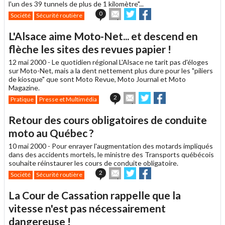
l'un des 39 tunnels de plus de 1 kilomètre"...
Envoyer
Partager
Partager
0
Société
Sécurité routière
cet
sur
sur
article
Twitter
Facebook
L'Alsace aime Moto-Net... et descend en
à
un
flèche les sites des revues papier !
ami
12 mai 2000 -
Le quotidien régional L'Alsace ne tarit pas d'éloges
sur Moto-Net, mais a la dent nettement plus dure pour les "piliers
de kiosque" que sont Moto Revue, Moto Journal et Moto
Magazine.
Envoyer
Partager
Partager
2
Pratique
Presse et Multimédia
cet
sur
sur
article
Twitter
Facebook
Retour des cours obligatoires de conduite
à
un
moto au Québec ?
ami
10 mai 2000 -
Pour enrayer l'augmentation des motards impliqués
dans des accidents mortels, le ministre des Transports québécois
souhaite réinstaurer les cours de conduite obligatoire.
Envoyer
Partager
Partager
2
Société
Sécurité routière
cet
sur
sur
article
Twitter
Facebook
La Cour de Cassation rappelle que la
à
un
vitesse n'est pas nécessairement
ami
dangereuse !