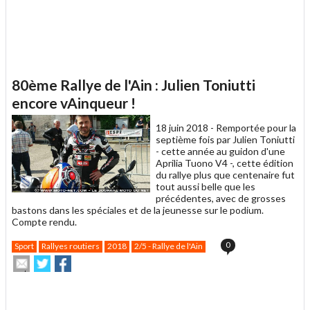
80ème Rallye de l'Ain : Julien Toniutti
encore vAinqueur !
18 juin 2018 -
Remportée pour la
septième fois par Julien Toniutti
- cette année au guidon d'une
Aprilia Tuono V4 -, cette édition
du rallye plus que centenaire fut
tout aussi belle que les
précédentes, avec de grosses
bastons dans les spéciales et de la jeunesse sur le podium.
Compte rendu.
0
Sport
Rallyes routiers
2018
2/5 - Rallye de l'Ain
Envoyer
Partager
Partager
cet
sur
sur
article
Twitter
Facebook
.
à
un