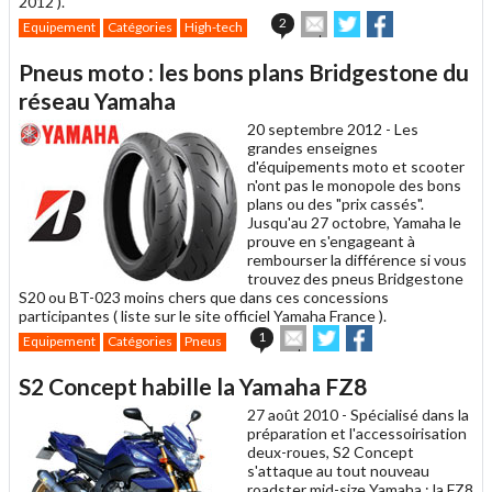
2012 ).
Envoyer
Partager
Partager
2
Equipement
Catégories
High-tech
cet
sur
sur
article
Twitter
Facebook
Pneus moto : les bons plans Bridgestone du
à
un
réseau Yamaha
ami
20 septembre 2012 -
Les
grandes enseignes
d'équipements moto et scooter
n'ont pas le monopole des bons
plans ou des "prix cassés".
Jusqu'au 27 octobre, Yamaha le
prouve en s'engageant à
rembourser la différence si vous
trouvez des pneus Bridgestone
S20 ou BT-023 moins chers que dans ces concessions
participantes ( liste sur le site officiel Yamaha France ).
Envoyer
Partager
Partager
1
Equipement
Catégories
Pneus
cet
sur
sur
article
Twitter
Facebook
S2 Concept habille la Yamaha FZ8
à
un
27 août 2010 -
Spécialisé dans la
ami
préparation et l'accessoirisation
deux-roues, S2 Concept
s'attaque au tout nouveau
roadster mid-size Yamaha : la FZ8