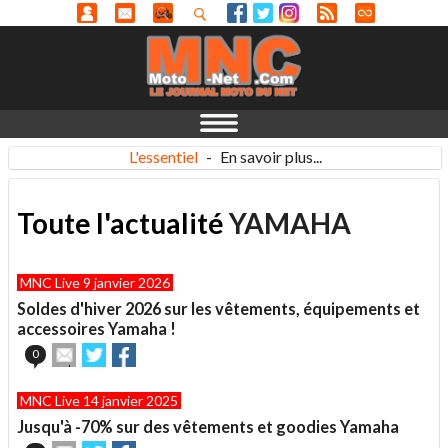
L'essentiel
-
En savoir plus...
Toute l'actualité
YAMAHA
MNC Live 9 janvier 2026
Soldes d'hiver 2026 sur les vêtements, équipements et
accessoires Yamaha !
Envoyer
Partager
Partager
0
cet
sur
sur
article
Twitter
Facebook
MNC Live 14 janvier 2025
à
un
Jusqu'à -70% sur des vêtements et goodies Yamaha
ami