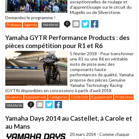
exceptionnelles de roulage et
d’apprentissage sur le circuit du
Mugello ou de Silverstone.
Demandez le programme !
Envoyer
Partager
Partager
0
Pratique
Agenda
YAMAHA
cet
sur
sur
article
Twitter
Facebook
Yamaha GYTR Performance Products : des
à
un
pièces compétition pour R1 et R6
ami
5 février 2018 -
Pour transformer
une R1 ou une R6 en véritable
moto de piste avec des
composants haute
performances de qualité, Yamaha
propose des pièces Genuine
Yamaha Technology Racing
(GYTR) disponibles en concessions à partir d'avril 2018.
Business
Equipement
Catégories
Electricité
Equipement
Protections
Envoyer
Partager
Partager
2
YAMAHA
cet
sur
sur
article
Twitter
Facebook
Yamaha Days 2014 au Castellet, à Carole et
à
un
au Mans
ami
20 mars 2014 -
Comme chaque