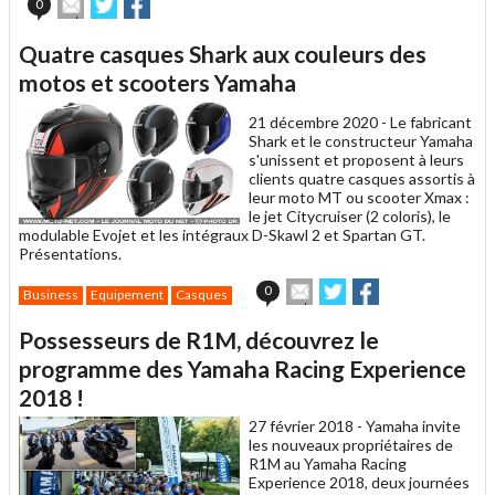
Envoyer
Partager
Partager
0
cet
sur
sur
article
Twitter
Facebook
Quatre casques Shark aux couleurs des
à
un
motos et scooters Yamaha
ami
21 décembre 2020 -
Le fabricant
Shark et le constructeur Yamaha
s'unissent et proposent à leurs
clients quatre casques assortis à
leur moto MT ou scooter Xmax :
le jet Citycruiser (2 coloris), le
modulable Evojet et les intégraux D-Skawl 2 et Spartan GT.
Présentations.
Envoyer
Partager
Partager
0
Business
Equipement
Casques
cet
sur
sur
article
Twitter
Facebook
Possesseurs de R1M, découvrez le
à
un
programme des Yamaha Racing Experience
ami
2018 !
27 février 2018 -
Yamaha invite
les nouveaux propriétaires de
R1M au Yamaha Racing
Experience 2018, deux journées