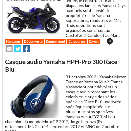
année, le constructeur aux
diapasons lance les Yamaha Days
auxquels sont conviés les
propriétaires de Yamaha
supersports, roadsters et MT.
Trois opérations sont
organisées sur circuit au
Castellet, à Carole et au Mans.
0
Horizons
Découverte
Equipement
Catégories
Divers
Envoyer
Partager
Partager
cet
sur
sur
article
Twitter
Facebook
Casque audio Yamaha HPH-Pro 300 Race
à
un
Blu
ami
31 octobre 2012 -
Yamaha Motor
France et Yamaha Music France
s'associent pour dévoiler un
casque audio reprenant les
coloris et le style des séries
spéciales "Race Blu", une livrée
spécifique appliquée sur
plusieurs motos sportives
Yamaha et sur l'YZR-M1 du
champion du monde MotoGP 2012, Jorge Lorenzo (lire
notamment MNC du 14 septembre 2012 et MNC du 2 octobre