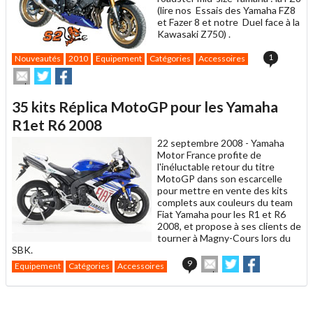
(lire nos Essais des Yamaha FZ8
et Fazer 8 et notre Duel face à la
Kawasaki Z750) .
1
Nouveautés
2010
Equipement
Catégories
Accessoires
Envoyer
Partager
Partager
cet
sur
sur
article
Twitter
Facebook
35 kits Réplica MotoGP pour les Yamaha
à
un
R1et R6 2008
ami
22 septembre 2008 -
Yamaha
Motor France profite de
l'inéluctable retour du titre
MotoGP dans son escarcelle
pour mettre en vente des kits
complets aux couleurs du team
Fiat Yamaha pour les R1 et R6
2008, et propose à ses clients de
tourner à Magny-Cours lors du
SBK.
Envoyer
Partager
Partager
9
Equipement
Catégories
Accessoires
cet
sur
sur
article
Twitter
Facebook
à
un