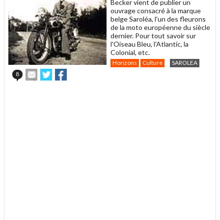
Becker vient de publier un
ouvrage consacré à la marque
belge Saroléa, l'un des fleurons
de la moto européenne du siècle
dernier. Pour tout savoir sur
l'Oiseau Bleu, l'Atlantic, la
Colonial, etc.
Horizons
Culture
SAROLEA
Envoyer
Partager
Partager
8
cet
sur
sur
article
Twitter
Facebook
.
à
un
ami