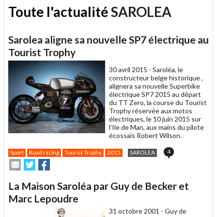
Toute l'actualité
SAROLEA
Sarolea aligne sa nouvelle SP7 électrique au
Tourist Trophy
30 avril 2015 -
Saroléa, le
constructeur belge historique ,
alignera sa nouvelle Superbike
électrique SP7 2015 au départ
du TT Zero, la course du Tourist
Trophy réservée aux motos
électriques, le 10 juin 2015 sur
l'Ile de Man, aux mains du pilote
écossais Robert Wilson.
4
Sport
Road racing
Tourist Trophy
2015
SAROLEA
Envoyer
Partager
Partager
cet
sur
sur
article
Twitter
Facebook
La Maison Saroléa par Guy de Becker et
à
un
Marc Lepoudre
ami
31 octobre 2001 -
Guy de