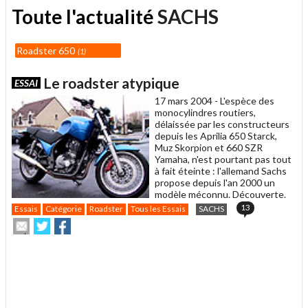
Toute l'actualité
SACHS
Roadster 650
1
Le roadster atypique
ESSAI
17 mars 2004 -
L'espèce des
monocylindres routiers,
délaissée par les constructeurs
depuis les Aprilia 650 Starck,
Muz Skorpion et 660 SZR
Yamaha, n'est pourtant pas tout
à fait éteinte : l'allemand Sachs
propose depuis l'an 2000 un
modèle méconnu. Découverte.
13
Essais
Catégorie
Roadster
Tous les Essais
SACHS
Envoyer
Partager
Partager
cet
sur
sur
article
Twitter
Facebook
.
à
un
ami