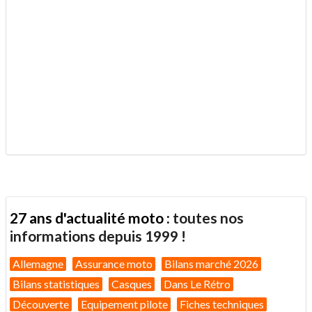
.
27 ans d'actualité moto :
toutes nos
informations depuis 1999 !
Allemagne
Assurance moto
Bilans marché 2026
Bilans statistiques
Casques
Dans Le Rétro
Découverte
Equipement pilote
Fiches techniques