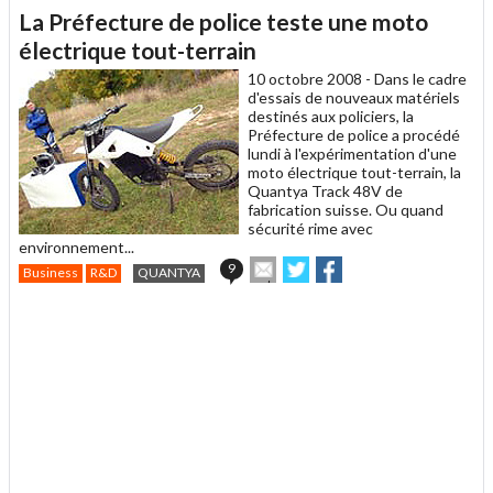
article
Twitter
Facebook
La Préfecture de police teste une moto
à
un
électrique tout-terrain
ami
10 octobre 2008 -
Dans le cadre
d'essais de nouveaux matériels
destinés aux policiers, la
Préfecture de police a procédé
lundi à l'expérimentation d'une
moto électrique tout-terrain, la
Quantya Track 48V de
fabrication suisse. Ou quand
sécurité rime avec
environnement...
Envoyer
Partager
Partager
9
Business
R&D
QUANTYA
cet
sur
sur
article
Twitter
Facebook
.
à
un
ami