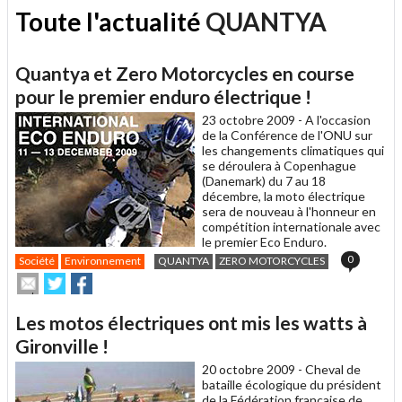
Toute l'actualité
QUANTYA
Quantya et Zero Motorcycles en course
pour le premier enduro électrique !
23 octobre 2009 -
A l'occasion
de la Conférence de l'ONU sur
les changements climatiques qui
se déroulera à Copenhague
(Danemark) du 7 au 18
décembre, la moto électrique
sera de nouveau à l'honneur en
compétition internationale avec
le premier Eco Enduro.
0
Société
Environnement
QUANTYA
ZERO MOTORCYCLES
Envoyer
Partager
Partager
cet
sur
sur
article
Twitter
Facebook
Les motos électriques ont mis les watts à
à
un
Gironville !
ami
20 octobre 2009 -
Cheval de
bataille écologique du président
de la Fédération française de