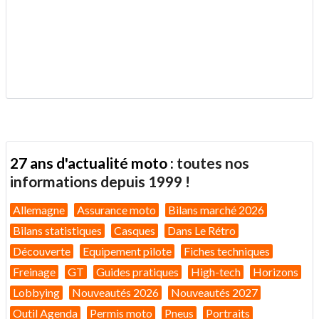
.
27 ans d'actualité moto :
toutes nos
informations depuis 1999 !
Allemagne
Assurance moto
Bilans marché 2026
Bilans statistiques
Casques
Dans Le Rétro
Découverte
Equipement pilote
Fiches techniques
Freinage
GT
Guides pratiques
High-tech
Horizons
Lobbying
Nouveautés 2026
Nouveautés 2027
Outil Agenda
Permis moto
Pneus
Portraits