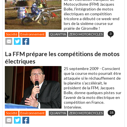
Motocyclisme (FFM) Jacques
Bolle, l'intégration de motos
électriques en compétition
tricolore a débuté ce week-end
lors de la sixième course sur
prairie de Gironville !
3
Société
Environnement
QUANTYA
ZERO MOTORCYCLES
Envoyer
Partager
Partager
cet
sur
sur
article
Twitter
Facebook
La FFM prépare les compétitions de motos
à
un
électriques
ami
25 septembre 2009 -
Conscient
que la course moto pourrait être
attaquée si le réchauffement de
la planète s'accélérait, le
président de la FFM, Jacques
Bolle, donne quelques pistes sur
l'avenir de la moto électrique en
compétition en France.
Interview.
18
Société
Environnement
QUANTYA
ZERO MOTORCYCLES
Envoyer
Partager
Partager
cet
sur
sur