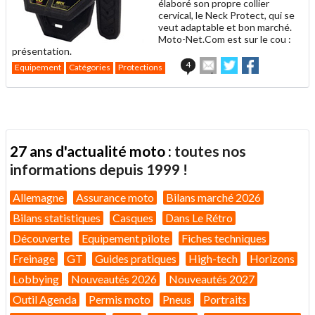
élaboré son propre collier
cervical, le Neck Protect, qui se
veut adaptable et bon marché.
Moto-Net.Com est sur le cou :
présentation.
Envoyer
Partager
Partager
4
Equipement
Catégories
Protections
cet
sur
sur
article
Twitter
Facebook
à
un
ami
27 ans d'actualité moto :
toutes nos
informations depuis 1999 !
Allemagne
Assurance moto
Bilans marché 2026
Bilans statistiques
Casques
Dans Le Rétro
Découverte
Equipement pilote
Fiches techniques
Freinage
GT
Guides pratiques
High-tech
Horizons
Lobbying
Nouveautés 2026
Nouveautés 2027
Outil Agenda
Permis moto
Pneus
Portraits