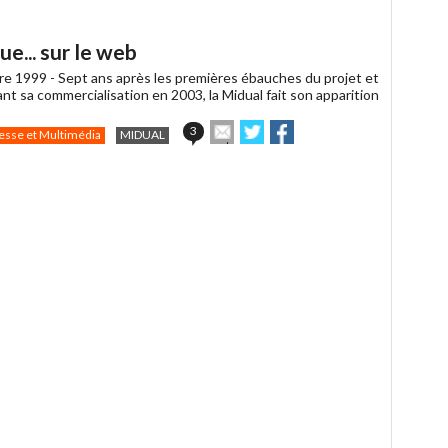
article
Twitter
Facebook
à
un
e... sur le web
ami
re 1999 -
Sept ans après les premières ébauches du projet et
ant sa commercialisation en 2003, la Midual fait son apparition
Envoyer
Partager
Partager
3
esse et Multimédia
MIDUAL
cet
sur
sur
article
Twitter
Facebook
à
un
ami