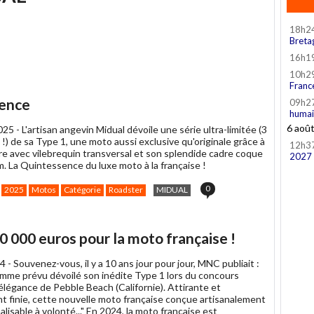
18h2
Breta
16h1
10h2
Franc
sence
09h2
humai
6 aoû
025 -
L'artisan angevin Midual dévoile une série ultra-limitée (3
!) de sa Type 1, une moto aussi exclusive qu'originale grâce à
12h3
re avec vilebrequin transversal et son splendide cadre coque
2027
m. La Quintessence du luxe moto à la française !
0
2025
Motos
Catégorie
Roadster
MIDUAL
40 000 euros pour la moto française !
4 -
Souvenez-vous, il y a 10 ans jour pour jour, MNC publiait :
omme prévu dévoilé son inédite Type 1 lors du concours
élégance de Pebble Beach (Californie). Attirante et
 finie, cette nouvelle moto française conçue artisanalement
lisable à volonté..." En 2024, la moto française est