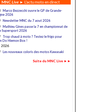
MNC
Live
► L'actu moto en direct
4
Marco Bezzecchi ouvre le GP de Grande-
gne 2026
9
Newsletter MNC du 7 aout 2026
9
Mathieu Gines passe la 7 en championnat de
e Supersport 2026
7
Trop chaud à moto ? Testez le frigo pour
n Do Hiemon Box !
t 2026
7
Les nouveaux coloris des motos Kawasaki
Suite du MNC Live ►►