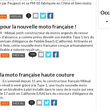
 par Peugeot et sa PM-03 fabriquée en Chine et bien moins
Occ
Envoyer
Partager
Partager
1
Rétro
MIDUAL
cet
sur
sur
article
Twitter
Facebook
pour la nouvelle moto française !
à
un
4 -
Midual, petit constructeur de motos angevin de retour
ami
s d'absence, a comme prévu dévoilé son inédite Type 1 lors du
éricain d'élégance de Pebble Beach (Californie). Attirante et
 finie, cette nouvelle moto française conçue artisanalement
lisable à volonté reçoit un…
Envoyer
Partager
Partager
100
2015
MIDUAL
cet
sur
sur
article
Twitter
Facebook
à
un
, la moto française haute couture
ami
 -
En sommeil depuis 15 ans, le constructeur français Midual
réveil à venir grâce à la Type 1, une toute nouvelle moto
r un bicylindre à plat installé dans le sens de la route qui sera
le 17 août en Californie (USA) lors du concours d'élégance de
h .
Envoyer
Partager
Partager
52
2015
MIDUAL
cet
sur
sur