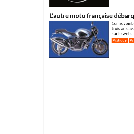
L'autre moto française débarqu
1er novemb
trois ans av
sur le web.
Pratique
Pr
.