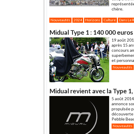
représentée
chère.
Nouveautés
2024
Horizons
Culture
Dans Le 
Midual Type 1 : 140 000 euros 
19 août 201
après 15 an
concours am
superbement
et personna
Nouveautés
Midual revient avec la Type 1
5 août 2014
annonce son 
propulsée pa
découverte 
Pebble Beac
Nouveautés