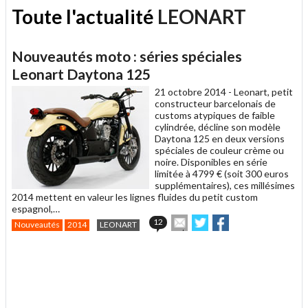
Toute l'actualité
LEONART
Nouveautés moto : séries spéciales
Leonart Daytona 125
21 octobre 2014 -
Leonart, petit
constructeur barcelonais de
customs atypiques de faible
cylindrée, décline son modèle
Daytona 125 en deux versions
spéciales de couleur crème ou
noire. Disponibles en série
limitée à 4799 € (soit 300 euros
supplémentaires), ces millésimes
2014 mettent en valeur les lignes fluides du petit custom
espagnol,…
Envoyer
Partager
Partager
12
Nouveautés
2014
LEONART
cet
sur
sur
article
Twitter
Facebook
.
à
un
ami