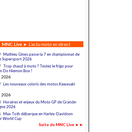
MNC
Live
► L'actu moto en direct
9
Mathieu Gines passe la 7 en championnat de
e Supersport 2026
7
Trop chaud à moto ? Testez le frigo pour
n Do Hiemon Box !
t 2026
7
Les nouveaux coloris des motos Kawasaki
t 2026
4
Horaires et enjeux du Moto GP de Grande-
gne 2026
6
Max Toth débarque en Harley-Davidson
r World Cup
Suite du MNC Live ►►