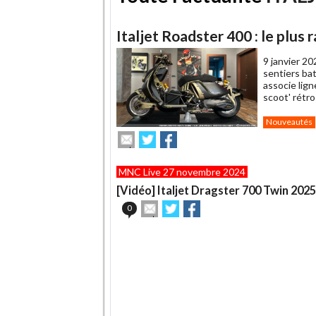
Italjet Roadster 400 : le plus 
9 janvier 20
sentiers ba
associe lig
scoot' rétro
Nouveautés
Envoyer
Partager
Partager
cet
sur
sur
article
Twitter
Facebook
MNC Live 27 novembre 2024
à
un
[Vidéo] Italjet Dragster 700 Twin 2025
ami
Envoyer
Partager
Partager
0
cet
sur
sur
article
Twitter
Facebook
.
à
un
ami