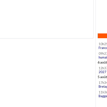
10h2
Franc
09h2
humai
6 aoû
12h3
2027
5 aoû
17h3
Breta
11h3
Bagge