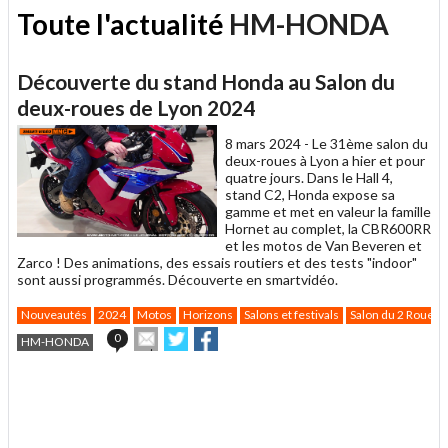
Toute l'actualité
HM-HONDA
Découverte du stand Honda au Salon du
deux-roues de Lyon 2024
8 mars 2024 -
Le 31ème salon du
deux-roues à Lyon a hier et pour
quatre jours. Dans le Hall 4,
stand C2, Honda expose sa
gamme et met en valeur la famille
Hornet au complet, la CBR600RR
et les motos de Van Beveren et
Zarco ! Des animations, des essais routiers et des tests "indoor"
sont aussi programmés. Découverte en smartvidéo.
Nouveautés
2024
Motos
Horizons
Salons et festivals
Salon du 2 Roues 
Envoyer
Partager
Partager
0
HM-HONDA
cet
sur
sur
article
Twitter
Facebook
.
à
un
ami