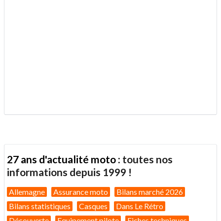
.
27 ans d'actualité moto :
toutes nos
informations depuis 1999 !
Allemagne
Assurance moto
Bilans marché 2026
Bilans statistiques
Casques
Dans Le Rétro
Découverte
Equipement pilote
Fiches techniques