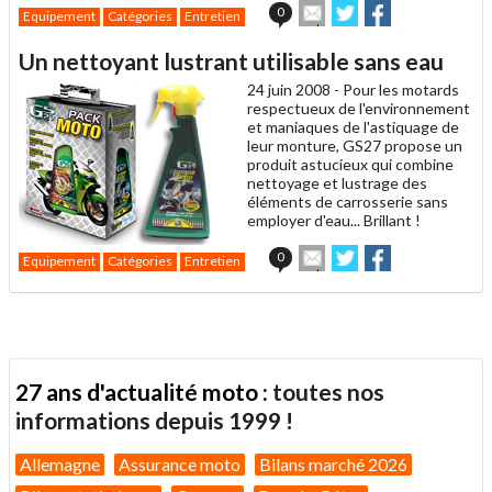
Envoyer
Partager
Partager
0
Equipement
Catégories
Entretien
cet
sur
sur
article
Twitter
Facebook
Un nettoyant lustrant utilisable sans eau
à
un
24 juin 2008 -
Pour les motards
ami
respectueux de l'environnement
et maniaques de l'astiquage de
leur monture, GS27 propose un
produit astucieux qui combine
nettoyage et lustrage des
éléments de carrosserie sans
employer d'eau... Brillant !
Envoyer
Partager
Partager
0
Equipement
Catégories
Entretien
cet
sur
sur
article
Twitter
Facebook
à
un
ami
27 ans d'actualité moto :
toutes nos
informations depuis 1999 !
Allemagne
Assurance moto
Bilans marché 2026