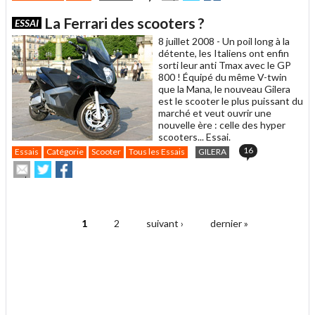
cet
sur
sur
article
Twitter
Facebook
La Ferrari des scooters ?
ESSAI
à
un
8 juillet 2008 -
Un poil long à la
ami
détente, les Italiens ont enfin
sorti leur anti Tmax avec le GP
800 ! Équipé du même V-twin
que la Mana, le nouveau Gilera
est le scooter le plus puissant du
marché et veut ouvrir une
nouvelle ère : celle des hyper
scooters... Essai.
16
Essais
Catégorie
Scooter
Tous les Essais
GILERA
Envoyer
Partager
Partager
cet
sur
sur
article
Twitter
Facebook
.
à
un
1
2
suivant ›
dernier »
ami
Pages