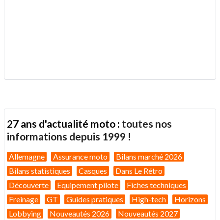
.
27 ans d'actualité moto :
toutes nos
informations depuis 1999 !
Allemagne
Assurance moto
Bilans marché 2026
Bilans statistiques
Casques
Dans Le Rétro
Découverte
Equipement pilote
Fiches techniques
Freinage
GT
Guides pratiques
High-tech
Horizons
Lobbying
Nouveautés 2026
Nouveautés 2027