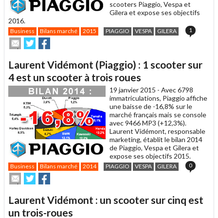
scooters Piaggio, Vespa et
Gilera et expose ses objectifs
2016.
1
Business
Bilans marché
2015
PIAGGIO
VESPA
GILERA
Envoyer
Partager
Partager
cet
sur
sur
article
Twitter
Facebook
Laurent Vidémont (Piaggio) : 1 scooter sur
à
un
4 est un scooter à trois roues
ami
19 janvier 2015 -
Avec 6798
immatriculations, Piaggio affiche
une baisse de -16,8% sur le
marché français mais se console
avec 9466 MP3 (+12,3%).
Laurent Vidémont, responsable
marketing, établit le bilan 2014
de Piaggio, Vespa et Gilera et
expose ses objectifs 2015.
0
Business
Bilans marché
2014
PIAGGIO
VESPA
GILERA
Envoyer
Partager
Partager
cet
sur
sur
article
Twitter
Facebook
Laurent Vidémont : un scooter sur cinq est
à
un
un trois-roues