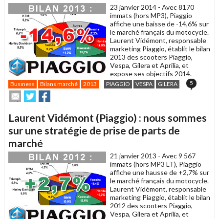
ami
23 janvier 2014 -
Avec 8170
immats (hors MP3), Piaggio
affiche une baisse de -14,6% sur
le marché français du motocycle.
Laurent Vidémont, responsable
marketing Piaggio, établit le bilan
2013 des scooters Piaggio,
Vespa, Gilera et Aprilia, et
expose ses objectifs 2014.
5
Business
Bilans marché
2013
PIAGGIO
VESPA
GILERA
Envoyer
Partager
Partager
cet
sur
sur
article
Twitter
Facebook
Laurent Vidémont (Piaggio) : nous sommes
à
un
sur une stratégie de prise de parts de
ami
marché
21 janvier 2013 -
Avec 9 567
immats (hors MP3 LT), Piaggio
affiche une hausse de +2,7% sur
le marché français du motocycle.
Laurent Vidémont, responsable
marketing Piaggio, établit le bilan
2012 des scooters Piaggio,
Vespa, Gilera et Aprilia, et