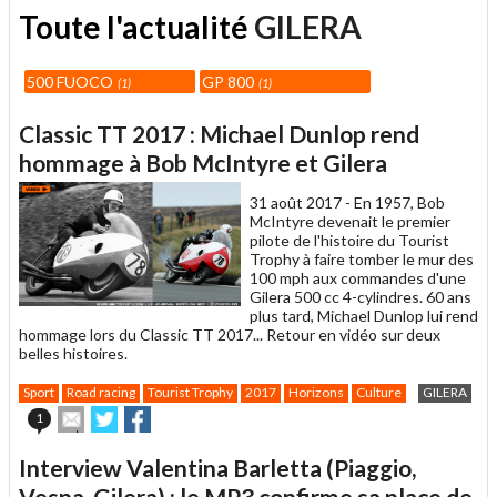
Toute l'actualité
GILERA
500 FUOCO
GP 800
1
1
Classic TT 2017 : Michael Dunlop rend
hommage à Bob McIntyre et Gilera
31 août 2017 -
En 1957, Bob
McIntyre devenait le premier
pilote de l'histoire du Tourist
Trophy à faire tomber le mur des
100 mph aux commandes d'une
Gilera 500 cc 4-cylindres. 60 ans
plus tard, Michael Dunlop lui rend
hommage lors du Classic TT 2017... Retour en vidéo sur deux
belles histoires.
Sport
Road racing
Tourist Trophy
2017
Horizons
Culture
GILERA
Envoyer
Partager
Partager
1
cet
sur
sur
article
Twitter
Facebook
Interview Valentina Barletta (Piaggio,
à
un
Vespa, Gilera) : le MP3 confirme sa place de