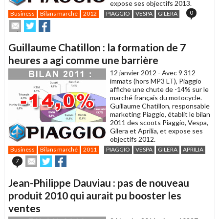
expose ses objectifs 2013.
0
Business
Bilans marché
2012
PIAGGIO
VESPA
GILERA
Envoyer
Partager
Partager
cet
sur
sur
article
Twitter
Facebook
Guillaume Chatillon : la formation de 7
à
un
heures a agi comme une barrière
ami
12 janvier 2012 -
Avec 9 312
immats (hors MP3 LT), Piaggio
affiche une chute de -14% sur le
marché français du motocycle.
Guillaume Chatillon, responsable
marketing Piaggio, établit le bilan
2011 des scoots Piaggio, Vespa,
Gilera et Aprilia, et expose ses
objectifs 2012.
Business
Bilans marché
2011
PIAGGIO
VESPA
GILERA
APRILIA
Envoyer
Partager
Partager
7
cet
sur
sur
article
Twitter
Facebook
Jean-Philippe Dauviau : pas de nouveau
à
un
produit 2010 qui aurait pu booster les
ami
ventes