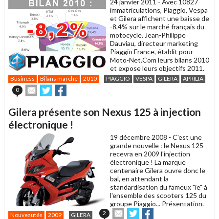
24 janvier 2011 -
Avec 10827
immatriculations, Piaggio, Vespa
et Gilera affichent une baisse de
-8,4% sur le marché français du
motocycle. Jean-Philippe
Dauviau, directeur marketing
Piaggio France, établit pour
Moto-Net.Com leurs bilans 2010
et expose leurs objectifs 2011.
Business
Bilans marché
2010
PIAGGIO
VESPA
GILERA
APRILIA
Envoyer
Partager
Partager
0
cet
sur
sur
article
Twitter
Facebook
Gilera présente son Nexus 125 à injection
à
un
électronique !
ami
19 décembre 2008 -
C'est une
grande nouvelle : le Nexus 125
recevra en 2009 l'injection
électronique ! La marque
centenaire Gilera ouvre donc le
bal, en attendant la
standardisation du fameux "ie" à
l'ensemble des scooters 125 du
groupe Piaggio... Présentation.
Envoyer
Partager
Partager
2
Nouveautés
2009
GILERA