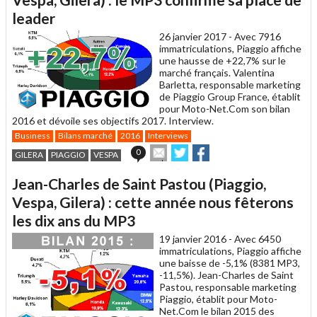
ami
leader
26 janvier 2017 -
Avec 7916
immatriculations, Piaggio affiche
une hausse de +22,7% sur le
marché français. Valentina
Barletta, responsable marketing
de Piaggio Group France, établit
pour Moto-Net.Com son bilan
2016 et dévoile ses objectifs 2017. Interview.
Business
Bilans marché
2016
Interviews
Envoyer
Partager
Partager
0
GILERA
PIAGGIO
VESPA
cet
sur
sur
article
Twitter
Facebook
Jean-Charles de Saint Pastou (Piaggio,
à
un
Vespa, Gilera) : cette année nous fêterons
ami
les dix ans du MP3
19 janvier 2016 -
Avec 6450
immatriculations, Piaggio affiche
une baisse de -5,1% (8381 MP3,
-11,5%). Jean-Charles de Saint
Pastou, responsable marketing
Piaggio, établit pour Moto-
Net.Com le bilan 2015 des