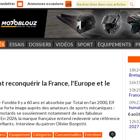
Rechercher
wsletter
Annonces occasions
Formulaire de recherche
ÉS
ESSAIS
DOSSIERS
VIDÉOS
SPORT
ÉQUIPEMENTS
P
18h2
Breta
 reconquérir la France, l'Europe et le
16h1
10h2
Franc
 -
Fondée il y a 60 ans et absorbée par Total en l'an 2000, Elf
09h2
e forte image auprès des amateurs de sports mécaniques :
humai
 - motards se souviennent notamment de ses fabuleux
6 aoû
 En 2026, la marque française entend redevenir une référence
12h3
rifiants. Interview du patron Olivier Borgotti.
2027
0
ess
Equipement
Catégories
Consommables
Entretien