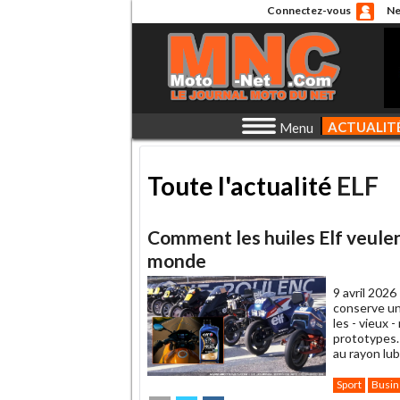
Connectez-vous
Ne
ACTUALIT
Menu
Toute l'actualité
ELF
Comment les huiles Elf veulent
monde
9 avril 2026
conserve un
les - vieux
prototypes.
au rayon lub
Sport
Busin