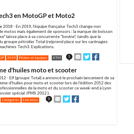
Tech3 en MotoGP et Moto2
e 2018 -
En 2019, l'équipe française Tech3 change non
e motos mais également de sponsors : la marque de boisson
" laisse place à sa concurrente "bovine", tandis que la
u groupe pétrolier Total (re)prend place sur les carénages
machines Tech3. Explications.
Envoyer
Partager
Partager
5
GP
2019
Pilotes et équipes
KTM
cet
sur
sur
article
Twitter
Facebook
me d'huiles moto et scooter
à
un
012 -
Elf (groupe Total) a annoncé le prochain lancement de sa
ami
mme d'huiles pour moto et scooter lors de l'édition 2012 des
ofessionnelles de la moto et du scooter ce week-end à Lyon
Dossier spécial JPMS 2012 ).
Envoyer
Partager
Partager
0
Catégories
Entretien
cet
sur
sur
article
Twitter
Facebook
à
un
ami