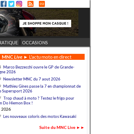
RATIQUE
OCCASIONS
MNC
Live
► L'actu moto en direct
4
Marco Bezzecchi ouvre le GP de Grande-
gne 2026
9
Newsletter MNC du 7 aout 2026
9
Mathieu Gines passe la 7 en championnat de
e Supersport 2026
7
Trop chaud à moto ? Testez le frigo pour
n Do Hiemon Box !
t 2026
7
Les nouveaux coloris des motos Kawasaki
Suite du MNC Live ►►