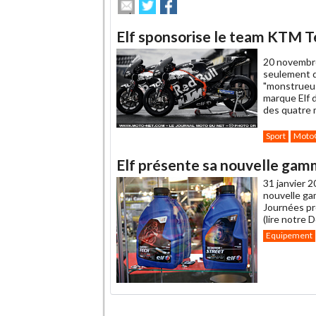
Envoyer
Partager
Partager
cet
sur
sur
article
Twitter
Facebook
Elf sponsorise le team KTM 
à
un
20 novembr
ami
seulement d
"monstrueuse
marque Elf d
des quatre 
Sport
Moto
Elf présente sa nouvelle gam
31 janvier 2
nouvelle ga
Journées pr
(lire notre 
Equipement