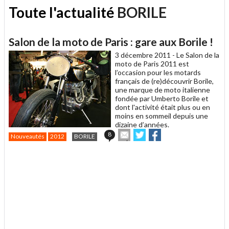
Toute l'actualité
BORILE
Salon de la moto de Paris : gare aux Borile !
3 décembre 2011 -
Le Salon de la
moto de Paris 2011 est
l’occasion pour les motards
français de (re)découvrir Borile,
une marque de moto italienne
fondée par Umberto Borile et
dont l'activité était plus ou en
moins en sommeil depuis une
dizaine d’années.
Envoyer
Partager
Partager
8
Nouveautés
2012
BORILE
cet
sur
sur
article
Twitter
Facebook
.
à
un
ami