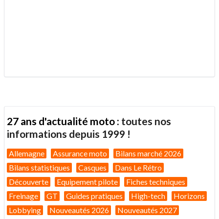
.
27 ans d'actualité moto :
toutes nos
informations depuis 1999 !
Allemagne
Assurance moto
Bilans marché 2026
Bilans statistiques
Casques
Dans Le Rétro
Découverte
Equipement pilote
Fiches techniques
Freinage
GT
Guides pratiques
High-tech
Horizons
Lobbying
Nouveautés 2026
Nouveautés 2027