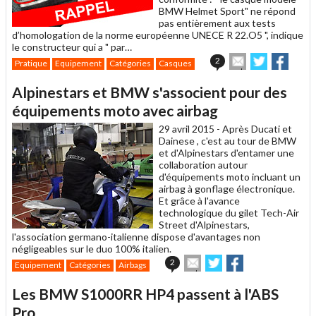
BMW Helmet Sport" ne répond
pas entièrement aux tests
d’homologation de la norme européenne UNECE R 22.O5 ", indique
le constructeur qui a " par…
Envoyer
Partager
Parta
2
Pratique
Equipement
Catégories
Casques
cet
sur
sur
article
Twitter
Facebook
Alpinestars et BMW s'associent pour des
à
un
équipements moto avec airbag
ami
29 avril 2015 -
Après Ducati et
Dainese , c'est au tour de BMW
et d'Alpinestars d'entamer une
collaboration autour
d'équipements moto incluant un
airbag à gonflage électronique.
Et grâce à l'avance
technologique du gilet Tech-Air
Street d'Alpinestars,
l'association germano-italienne dispose d'avantages non
négligeables sur le duo 100% italien.
Envoyer
Partager
Partager
2
Equipement
Catégories
Airbags
cet
sur
sur
article
Twitter
Facebook
Les BMW S1000RR HP4 passent à l'ABS
à
un
Pro