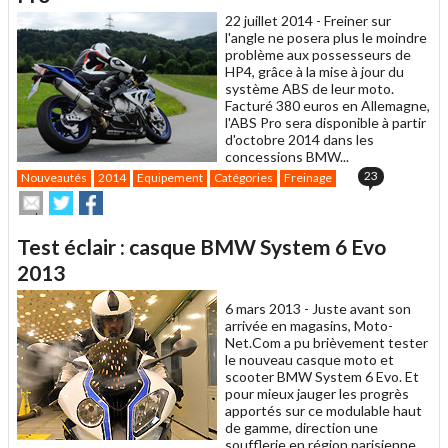
ami
22 juillet 2014 -
Freiner sur
l'angle ne posera plus le moindre
problème aux possesseurs de
HP4, grâce à la mise à jour du
système ABS de leur moto.
Facturé 380 euros en Allemagne,
l'ABS Pro sera disponible à partir
d'octobre 2014 dans les
concessions BMW...
23
Nouveautés
2014
Equipement
Catégories
Freinage
Envoyer
Partager
Partager
cet
sur
sur
article
Twitter
Facebook
Test éclair : casque BMW System 6 Evo
à
un
2013
ami
6 mars 2013 -
Juste avant son
arrivée en magasins, Moto-
Net.Com a pu brièvement tester
le nouveau casque moto et
scooter BMW System 6 Evo. Et
pour mieux jauger les progrès
apportés sur ce modulable haut
de gamme, direction une
soufflerie en région parisienne...