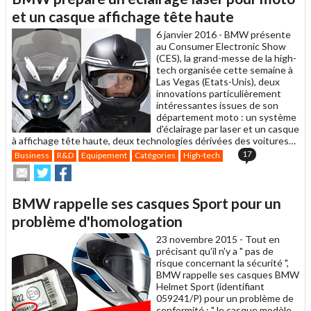
à
un
et un casque affichage tête haute
ami
6 janvier 2016 -
BMW présente
au Consumer Electronic Show
(CES), la grand-messe de la high-
tech organisée cette semaine à
Las Vegas (Etats-Unis), deux
innovations particulièrement
intéressantes issues de son
département moto : un système
d'éclairage par laser et un casque
à affichage tête haute, deux technologies dérivées des voitures…
17
Business
R&D
Equipement
Catégories
High-tech
Envoyer
Partager
Partager
cet
sur
sur
article
Twitter
Facebook
BMW rappelle ses casques Sport pour un
à
un
problème d'homologation
ami
23 novembre 2015 -
Tout en
précisant qu'il n'y a " pas de
risque concernant la sécurité ",
BMW rappelle ses casques BMW
Helmet Sport (identifiant
059241/P) pour un problème de
conformité : " le casque modèle