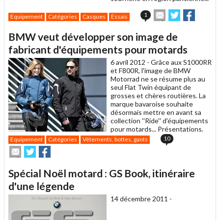
Envoyer
Partager
Partage
1
Equipement
Catégories
Casques
Essais
cet
sur
sur
article
Twitter
Facebook
BMW veut développer son image de
à
un
fabricant d'équipements pour motards
ami
6 avril 2012 -
Grâce aux S1000RR
et F800R, l'image de BMW
Motorrad ne se résume plus au
seul Flat Twin équipant de
grosses et chères routières. La
marque bavaroise souhaite
désormais mettre en avant sa
collection ''Ride'' d'équipements
pour motards... Présentations.
10
Equipement
Catégories
Vêtements, bottes, gants
Envoyer
Partager
Partager
cet
sur
sur
article
Twitter
Facebook
Spécial Noël motard : GS Book, itinéraire
à
un
d'une légende
ami
14 décembre 2011 -