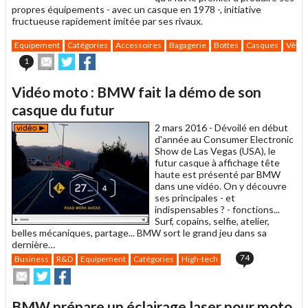
propres équipements - avec un casque en 1978 -, initiative
fructueuse rapidement imitée par ses rivaux.
Equipement
Catégories
Accessoires
Bagagerie
Bottes
Casques
Vête
Envoyer
Partager
Partager
1
cet
sur
sur
article
Twitter
Facebook
Vidéo moto : BMW fait la démo de son
à
un
casque du futur
ami
2 mars 2016 -
Dévoilé en début
d'année au Consumer Electronic
Show de Las Vegas (USA), le
futur casque à affichage tête
haute est présenté par BMW
dans une vidéo. On y découvre
ses principales - et
indispensables ? - fonctions...
Surf, copains, selfie, atelier,
belles mécaniques, partage... BMW sort le grand jeu dans sa
dernière…
74
Business
R&D
Equipement
Catégories
High-tech
Envoyer
Partager
Partager
cet
sur
sur
article
Twitter
Facebook
BMW prépare un éclairage laser pour moto