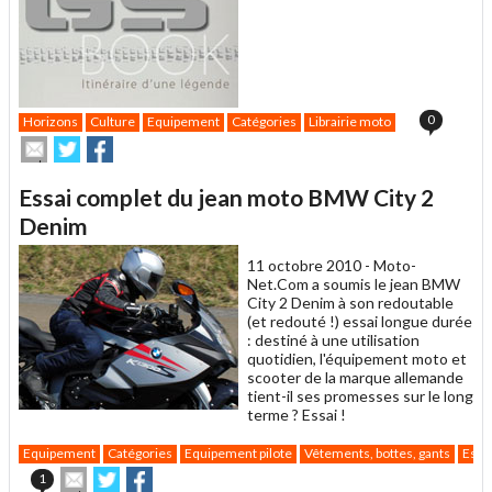
0
Horizons
Culture
Equipement
Catégories
Librairie moto
Envoyer
Partager
Partager
cet
sur
sur
article
Twitter
Facebook
Essai complet du jean moto BMW City 2
à
un
Denim
ami
11 octobre 2010 -
Moto-
Net.Com a soumis le jean BMW
City 2 Denim à son redoutable
(et redouté !) essai longue durée
: destiné à une utilisation
quotidien, l'équipement moto et
scooter de la marque allemande
tient-il ses promesses sur le long
terme ? Essai !
Equipement
Catégories
Equipement pilote
Vêtements, bottes, gants
Essa
Envoyer
Partager
Partager
1