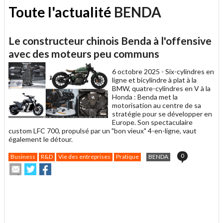
Toute l'actualité
BENDA
Le constructeur chinois Benda à l'offensive
avec des moteurs peu communs
6 octobre 2025 -
Six-cylindres en
ligne et bicylindre à plat à la
BMW, quatre-cylindres en V à la
Honda : Benda met la
motorisation au centre de sa
stratégie pour se développer en
Europe. Son spectaculaire
custom LFC 700, propulsé par un "bon vieux" 4-en-ligne, vaut
également le détour.
0
Business
R&D
Vie des entreprises
Pratique
BENDA
Envoyer
Partager
Partager
cet
sur
sur
article
Twitter
Facebook
.
à
un
ami