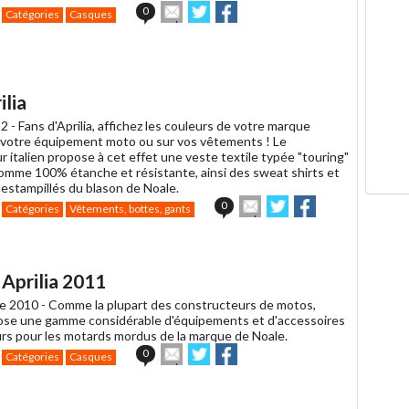
Envoyer
Partager
Partager
0
Catégories
Casques
cet
sur
sur
article
Twitter
Facebook
à
un
ami
lia
2 -
Fans d'Aprilia, affichez les couleurs de votre marque
r votre équipement moto ou sur vos vêtements ! Le
 italien propose à cet effet une veste textile typée "touring"
mme 100% étanche et résistante, ainsi des sweat shirts et
 estampillés du blason de Noale.
Envoyer
Partager
Partager
0
Catégories
Vêtements, bottes, gants
cet
sur
sur
article
Twitter
Facebook
à
un
 Aprilia 2011
ami
e 2010 -
Comme la plupart des constructeurs de motos,
pose une gamme considérable d'équipements et d'accessoires
urs pour les motards mordus de la marque de Noale.
Envoyer
Partager
Partager
0
Catégories
Casques
cet
sur
sur
article
Twitter
Facebook
à