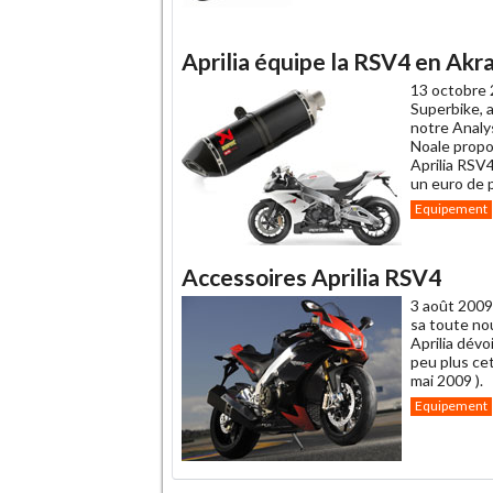
Aprilia équipe la RSV4 en Akr
13 octobre 
Superbike, a
notre Analy
Noale propos
Aprilia RSV
un euro de p
Equipement
Accessoires Aprilia RSV4
3 août 2009
sa toute nou
Aprilia dévo
peu plus ce
mai 2009 ).
Equipement