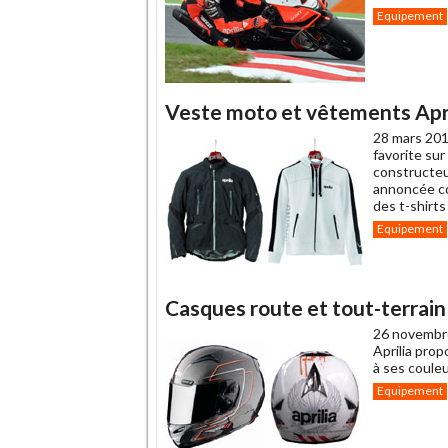
Equipement
Veste moto et vêtements Apri
28 mars 201
favorite su
constructeur
annoncée co
des t-shirts
Equipement
Casques route et tout-terrain
26 novembr
Aprilia pro
à ses coule
Equipement