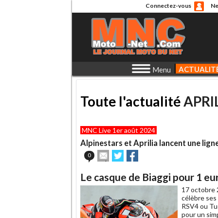
Connectez-vous
Ne
ACTUALIT
Menu
Toute l'actualité
APRI
MNC Live 1er août 2024
Alpinestars et Aprilia lancent une li
Envoyer
Partager
Partager
0
cet
sur
sur
article
Twitter
Facebook
Le casque de Biaggi pour 1 eu
à
un
17 octobre 
ami
célèbre ses
RSV4 ou Tuo
pour un sim