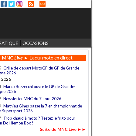
RATIQUE
OCCASIONS
MNC
Live
► L'actu moto en direct
5
Grille de départ MotoGP du GP de Grande-
gne 2026
t 2026
4
Marco Bezzecchi ouvre le GP de Grande-
gne 2026
9
Newsletter MNC du 7 aout 2026
9
Mathieu Gines passe la 7 en championnat de
e Supersport 2026
7
Trop chaud à moto ? Testez le frigo pour
n Do Hiemon Box !
Suite du MNC Live ►►