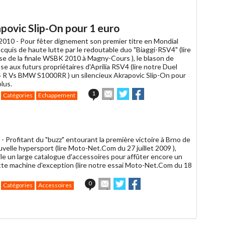
un
ami
apovic Slip-On pour 1 euro
2010 -
Pour fêter dignement son premier titre en Mondial
cquis de haute lutte par le redoutable duo "Biaggi-RSV4" (lire
se de la finale WSBK 2010 à Magny-Cours ), le blason de
e aux futurs propriétaires d'Aprilia RSV4 (lire notre Duel
4 R Vs BMW S1000RR ) un silencieux Akrapovic Slip-On pour
lus.
Envoyer
Partager
Partager
1
Catégories
Echappement
cet
sur
sur
article
Twitter
Facebook
à
un
ami
 -
Profitant du "buzz" entourant la première victoire à Brno de
velle hypersport (lire Moto-Net.Com du 27 juillet 2009 ),
ile un large catalogue d'accessoires pour affûter encore un
tte machine d'exception (lire notre essai Moto-Net.Com du 18
Envoyer
Partager
Partager
0
Catégories
Accessoires
cet
sur
sur
article
Twitter
Facebook
à
un
ami