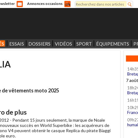
Rechercher
wsletter
Annonces occasions
Formulaire de recherche
ÉS
ESSAIS
DOSSIERS
VIDÉOS
SPORT
ÉQUIPEMENTS
P
LIA
14h3
Breta
7 aoû
18h2
gne de vêtements moto 2025
Breta
16h1
10h2
ro de plus
Franc
2012 -
Pendant 15 jours seulement, la marque de Noale
09h2
humai
 nouveaux succès en World Superbike : les acquéreurs de
no V4 peuvent obtenir le casque Replica du pirate Biaggi
ple euro.