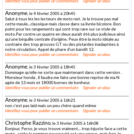
Identifiez-vous
pour publier un commentaire
Signaler un abus
Anonyme
, le 4 février 2005 à 20h45
Salut à tous les les lecteurs de moto net. Je la trouve pas mal
cette meule...classique mais classe dans sa livrée bicolore. Bon
point pour les rangements qui sont trop rare sur ce style de
moto.Par contre un quatre en deux aurait été plus judicieux ainsi
qu'une béquille centrale d'origine. Peux être la moto idéale au
contraire des trop grosses GT ou des pistardes inadaptées à
notre circulation. Appel de phare d'un bandit 12.
Identifiez-vous
pour publier un commentaire
Signaler un abus
Anonyme
, le 3 février 2005 à 18h45
Dommage qu'elle ne sorte que maintenant dans cette version .
Monsieur honda , il faudra me faire une bonne reprise de ma N
agée de 13 mois et 18000 bornes de bonheur.
Identifiez-vous
pour publier un commentaire
Signaler un abus
Anonyme
, le 3 février 2005 à 16h21
non c'est pas laid mais un peu chère quand même
Identifiez-vous
pour publier un commentaire
Signaler un abus
Christophe Razzino
, le 3 février 2005 à 16h08
Bonjour, Perso, je vous trouve vraiment... trop injuste face a cette
moto.. cette la nommer nouveauté est une erreur.. mais bon, le