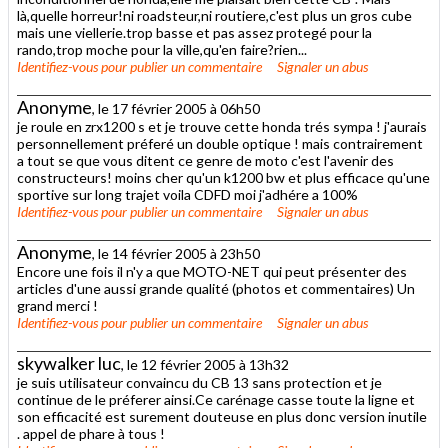
là,quelle horreur!ni roadsteur,ni routiere,c'est plus un gros cube
mais une viellerie.trop basse et pas assez protegé pour la
rando,trop moche pour la ville,qu'en faire?rien...
Identifiez-vous
pour publier un commentaire
Signaler un abus
Anonyme
, le 17 février 2005 à 06h50
je roule en zrx1200 s et je trouve cette honda trés sympa ! j'aurais
personnellement préferé un double optique ! mais contrairement
a tout se que vous ditent ce genre de moto c'est l'avenir des
constructeurs! moins cher qu'un k1200 bw et plus efficace qu'une
sportive sur long trajet voila CDFD moi j'adhére a 100%
Identifiez-vous
pour publier un commentaire
Signaler un abus
Anonyme
, le 14 février 2005 à 23h50
Encore une fois il n'y a que MOTO-NET qui peut présenter des
articles d'une aussi grande qualité (photos et commentaires) Un
grand merci !
Identifiez-vous
pour publier un commentaire
Signaler un abus
skywalker luc
, le 12 février 2005 à 13h32
je suis utilisateur convaincu du CB 13 sans protection et je
continue de le préferer ainsi.Ce carénage casse toute la ligne et
son efficacité est surement douteuse en plus donc version inutile
. appel de phare à tous !