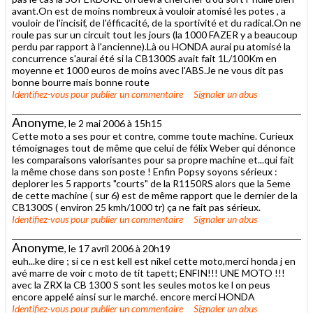
avant.On est de moins nombreux à vouloir atomisé les potes , a
vouloir de l'incisif, de l'éfficacité, de la sportivité et du radical.On ne
roule pas sur un circuit tout les jours (la 1000 FAZER y a beaucoup
perdu par rapport à l'ancienne).Là ou HONDA aurai pu atomisé la
concurrence s'aurai été si la CB1300S avait fait 1L/100Km en
moyenne et 1000 euros de moins avec l'ABS.Je ne vous dit pas
bonne bourre mais bonne route
Identifiez-vous
pour publier un commentaire
Signaler un abus
Anonyme
, le 2 mai 2006 à 15h15
Cette moto a ses pour et contre, comme toute machine. Curieux
témoignages tout de même que celui de félix Weber qui dénonce
les comparaisons valorisantes pour sa propre machine et...qui fait
la même chose dans son poste ! Enfin Popsy soyons sérieux :
deplorer les 5 rapports "courts" de la R1150RS alors que la 5eme
de cette machine ( sur 6) est de même rapport que le dernier de la
CB1300S ( environ 25 kmh/1000 tr) ça ne fait pas sérieux.
Identifiez-vous
pour publier un commentaire
Signaler un abus
Anonyme
, le 17 avril 2006 à 20h19
euh...ke dire ; si ce n est kell est nikel cette moto,merci honda j en
avé marre de voir c moto de tit tapett; ENFIN!!! UNE MOTO !!!
avec la ZRX la CB 1300 S sont les seules motos ke l on peus
encore appelé ainsi sur le marché. encore merci HONDA
Identifiez-vous
pour publier un commentaire
Signaler un abus