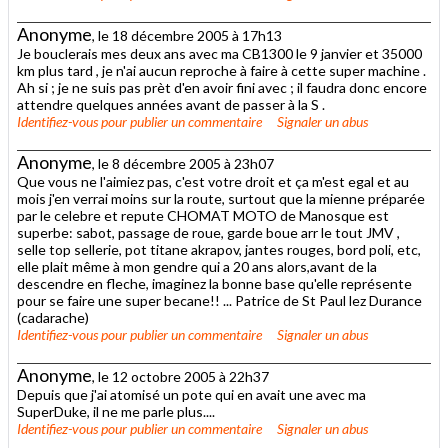
Anonyme
, le 18 décembre 2005 à 17h13
Je bouclerais mes deux ans avec ma CB1300 le 9 janvier et 35000
km plus tard , je n'ai aucun reproche à faire à cette super machine .
Ah si ; je ne suis pas prèt d'en avoir fini avec ; il faudra donc encore
attendre quelques années avant de passer à la S .
Identifiez-vous
pour publier un commentaire
Signaler un abus
Anonyme
, le 8 décembre 2005 à 23h07
Que vous ne l'aimiez pas, c'est votre droit et ça m'est egal et au
mois j'en verrai moins sur la route, surtout que la mienne préparée
par le celebre et repute CHOMAT MOTO de Manosque est
superbe: sabot, passage de roue, garde boue arr le tout JMV ,
selle top sellerie, pot titane akrapov, jantes rouges, bord poli, etc,
elle plait même à mon gendre qui a 20 ans alors,avant de la
descendre en fleche, imaginez la bonne base qu'elle représente
pour se faire une super becane!! ... Patrice de St Paul lez Durance
(cadarache)
Identifiez-vous
pour publier un commentaire
Signaler un abus
Anonyme
, le 12 octobre 2005 à 22h37
Depuis que j'ai atomisé un pote qui en avait une avec ma
SuperDuke, il ne me parle plus....
Identifiez-vous
pour publier un commentaire
Signaler un abus