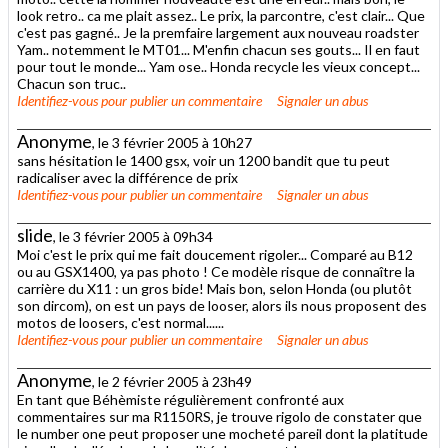
look retro.. ca me plait assez.. Le prix, la parcontre, c'est clair... Que
c'est pas gagné.. Je la premfaire largement aux nouveau roadster
Yam.. notemment le MT01... M'enfin chacun ses gouts... Il en faut
pour tout le monde... Yam ose.. Honda recycle les vieux concept...
Chacun son truc..
Identifiez-vous
pour publier un commentaire
Signaler un abus
Anonyme
, le 3 février 2005 à 10h27
sans hésitation le 1400 gsx, voir un 1200 bandit que tu peut
radicaliser avec la différence de prix
Identifiez-vous
pour publier un commentaire
Signaler un abus
slide
, le 3 février 2005 à 09h34
Moi c'est le prix qui me fait doucement rigoler... Comparé au B12
ou au GSX1400, ya pas photo ! Ce modèle risque de connaître la
carrière du X11 : un gros bide! Mais bon, selon Honda (ou plutôt
son dircom), on est un pays de looser, alors ils nous proposent des
motos de loosers, c'est normal......
Identifiez-vous
pour publier un commentaire
Signaler un abus
Anonyme
, le 2 février 2005 à 23h49
En tant que Béhèmiste régulièrement confronté aux
commentaires sur ma R1150RS, je trouve rigolo de constater que
le number one peut proposer une mocheté pareil dont la platitude