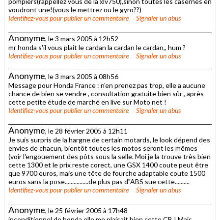
pompiers(rappellez vous de la xlv750),sinon toutes les casernes en
voudront une!(vous le mettrez ou le gyro??)
Identifiez-vous
pour publier un commentaire
Signaler un abus
Anonyme
, le 3 mars 2005 à 12h52
mr honda s'il vous plait le cardan la cardan le cardan,, hum ?
Identifiez-vous
pour publier un commentaire
Signaler un abus
Anonyme
, le 3 mars 2005 à 08h56
Message pour Honda France : n'en prenez pas trop, elle a aucune
chance de bien se vendre , consultation gratuite bien sûr , après
cette petite étude de marché en live sur Moto net !
Identifiez-vous
pour publier un commentaire
Signaler un abus
Anonyme
, le 28 février 2005 à 12h11
Je suis surpris de la hargne de certain motards, le look dépend des
envies de chacun, bientôt toutes les motos seront les mêmes
(voir l'engouement des pôts sous la selle. Moi je la trouve très bien
cette 1300 et le prix reste corect, une GSX 1400 coute peut être
que 9700 euros, mais une tête de fourche adaptable coute 1500
euros sans la pose................de plus pas d"ABS sue cette..........
Identifiez-vous
pour publier un commentaire
Signaler un abus
Anonyme
, le 25 février 2005 à 17h48
inconditionnel de honda,elle me plaisait bien cette CB ! Mais