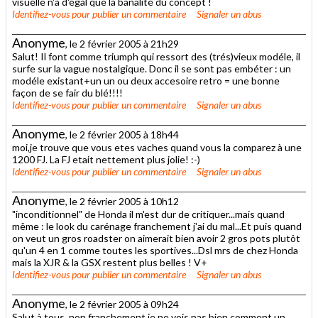
visuelle n'a d'égal que la banalité du concept !
Identifiez-vous
pour publier un commentaire
Signaler un abus
Anonyme
, le 2 février 2005 à 21h29
Salut! Il font comme triumph qui ressort des (trés)vieux modéle, il
surfe sur la vague nostalgique. Donc il se sont pas embéter : un
modéle existant+un un ou deux accesoire retro = une bonne
façon de se fair du blé!!!!
Identifiez-vous
pour publier un commentaire
Signaler un abus
Anonyme
, le 2 février 2005 à 18h44
moi,je trouve que vous etes vaches quand vous la comparez à une
1200 FJ. La FJ etait nettement plus jolie! :-)
Identifiez-vous
pour publier un commentaire
Signaler un abus
Anonyme
, le 2 février 2005 à 10h12
"inconditionnel" de Honda il m'est dur de critiquer...mais quand
même : le look du carénage franchement j'ai du mal...Et puis quand
on veut un gros roadster on aimerait bien avoir 2 gros pots plutôt
qu'un 4 en 1 comme toutes les sportives...Dsl mrs de chez Honda
mais la XJR & la GSX restent plus belles ! V+
Identifiez-vous
pour publier un commentaire
Signaler un abus
Anonyme
, le 2 février 2005 à 09h24
Salut à tous, non franchement je ne vois pas bien comment un