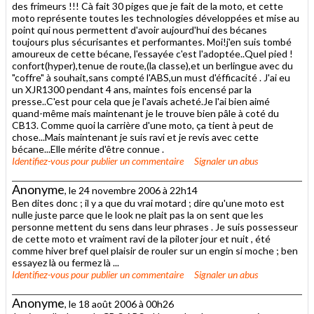
des frimeurs !!! Cà fait 30 piges que je fait de la moto, et cette
moto représente toutes les technologies développées et mise au
point qui nous permettent d'avoir aujourd'hui des bécanes
toujours plus sécurisantes et performantes. Moi!j'en suis tombé
amoureux de cette bécane, l'essayée c'est l'adoptée..Quel pied !
confort(hyper),tenue de route,(la classe),et un berlingue avec du
"coffre" à souhait,sans compté l'ABS,un must d'éfficacité . J'ai eu
un XJR1300 pendant 4 ans, maintes fois encensé par la
presse..C'est pour cela que je l'avais acheté.Je l'ai bien aimé
quand-même mais maintenant je le trouve bien pâle à coté du
CB13. Comme quoi la carrière d'une moto, ça tient à peut de
chose...Mais maintenant je suis ravi et je revis avec cette
bécane...Elle mérite d'être connue .
Identifiez-vous
pour publier un commentaire
Signaler un abus
Anonyme
, le 24 novembre 2006 à 22h14
Ben dites donc ; il y a que du vrai motard ; dire qu'une moto est
nulle juste parce que le look ne plait pas la on sent que les
personne mettent du sens dans leur phrases . Je suis possesseur
de cette moto et vraiment ravi de la piloter jour et nuit , été
comme hiver bref quel plaisir de rouler sur un engin si moche ; ben
essayez là ou fermez là ...
Identifiez-vous
pour publier un commentaire
Signaler un abus
Anonyme
, le 18 août 2006 à 00h26