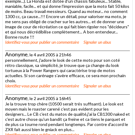
exemple...). La Honda est dotée d'un chassis fabuleux... Stable,
maniable, facile... et qui donne l'impression que la moto fait 50 kilos
de moins. Beau travail messieurs. Quand au moteur... no comment
1300 cc, ça cause...!!! Encore un détail, pour valoriser ma moto, je
me sens pas obligé de cracher sur les autres... et de donner une
image de cour de récréation ce qui fait bien rigoler nos "décideurs"
et qui nous décrédibilise complètement... A bon entendeur...
Bonne route !!!
Identifiez-vous
pour publier un commentaire
Signaler un abus
Anonyme
, le 4 avril 2005 à 21h46
personnellement, j'adore le look de cette moto pour son coté
rétro classique, sa simplicité, je trouve que ça change du look
tortueux à la Power Rangers qui caractérise trop de motos
actuelles. Si son carénage s'avère efficace, ce sera mon prochain
choix.
Identifiez-vous
pour publier un commentaire
Signaler un abus
Anonyme
, le 2 avril 2005 à 16h45
Je la trouve trop chère (10500 serait trés suffisant). Le look est
moyen mais le roaster carené c'est pas evident pour les
designers... Le CB c'est du matos de qualité,j'ai la CB1300 naked et
c'est autre chose qu'un bandit ça freine et ca tiens le parquet et
de plus ca tourne rond pendant longtemps. Par contre d'accord le
ZXR fait aussi bien le gniack en plus...
Identifiez-vous
pour publier un commentaire
Signaler un abus