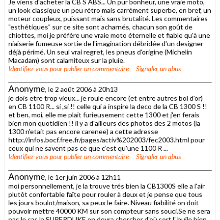
Je viens d'acheter la CB S ABS... Un pur bonheur, une vraie moto,
un look classique un peu rétro mais carrément superbe, en bref, un
moteur coupleux, puissant mais sans brutalité. Les commentaires
"esthétiques" sur ce site sont acharnés, chacun son goût de
chiottes, moi je préfère une vraie moto éternelle et fiable qu'à une
niaiserie fumeuse sortie de l'imagination débridée d'un designer
déjà périmé. Un seul vrai regret, les pneus d'origine (Michelin
Macadam) sont calamiteux sur la pluie.
Identifiez-vous
pour publier un commentaire
Signaler un abus
Anonyme
, le 2 août 2006 à 20h13
je dois etre trop vieux... je roule encore (et entre autres bol d'or)
en CB 1100 R... si ,si !! celle qui a inspire la deco de la CB 1300 S !!
et ben, moi, elle me plait furieusement cette 1300 et j'en ferais
bien mon quotidien !! il y a d'ailleurs des photos des 2 motos (la
1300 n'etait pas encore carenee) a cette adresse
http://infos.bocf.free.fr/pages/activ%202003/fec2003.html pour
ceux qui ne savent pas ce que c'est qu'une 1100 R ...
Identifiez-vous
pour publier un commentaire
Signaler un abus
Anonyme
, le 1er juin 2006 à 12h11
moi personnellement, je la trouve trés bien la CB1300S elle a l'air
plutôt confortable faîte pour rouler à deux et je pense que tous
les jours boulot/maison, sa peux le faire. Niveau fiabilité on doit
pouvoir mettre 40000 KM sur son compteur sans souci.Se ne sera
pas le cas la SUPERDUKE on devra chercher d'où sort l' huile bien