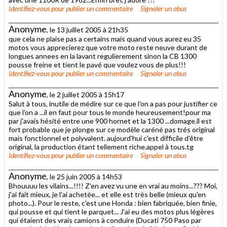
Identifiez-vous
pour publier un commentaire
Signaler un abus
Anonyme
, le 13 juillet 2005 à 21h35
que cela ne plaise pas a certains mais quand vous aurez eu 35
motos vous apprecierez que votre moto reste neuve durant de
longues annees en la lavant regulierement sinon la CB 1300
pousse freine et tient le pavé que voulez vous de plus!!!
Identifiez-vous
pour publier un commentaire
Signaler un abus
Anonyme
, le 2 juillet 2005 à 15h17
Salut à tous, inutile de médire sur ce que l'on a pas pour justifier ce
que l'on a ...il en faut pour tous le monde heureusement!pour ma
par j'avais hésité entre une 900 hornet et la 1300 ...domage.il est
fort probable que je plonge sur ce modèle caréné pas trés original
mais fonctionnel et polyvalent. aujourd'hui c'est difficile d'être
original, la production étant tellement riche.appel à tous.tg
Identifiez-vous
pour publier un commentaire
Signaler un abus
Anonyme
, le 25 juin 2005 à 14h53
Bhouuuu les vilains...!!!! Z'en avez vu une en vrai au moins...??? Moi,
j'ai fait mieux, je l'ai achetée... et elle est très belle (mieux qu'en
photo...). Pour le reste, c'est une Honda : bien fabriquée, bien finie,
qui pousse et qui tient le parquet... J'ai eu des motos plus légères
qui étaient des vrais camions à conduire (Ducati 750 Paso par