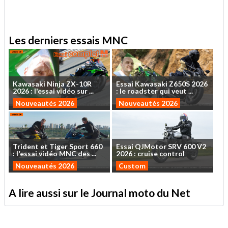
Les derniers essais MNC
Kawasaki
Ninja
ZX-10R
Essai
Kawasaki
Z650S
2026
2026
:
l'essai
vidéo
sur
...
:
le
roadster
qui
veut
...
Nouveautés 2026
Nouveautés 2026
Trident
et
Tiger
Sport
660
Essai
QJMotor
SRV
600
V2
:
l'essai
vidéo
MNC
des
...
2026
:
cruise
control
Nouveautés 2026
Custom
A lire aussi sur le Journal moto du Net