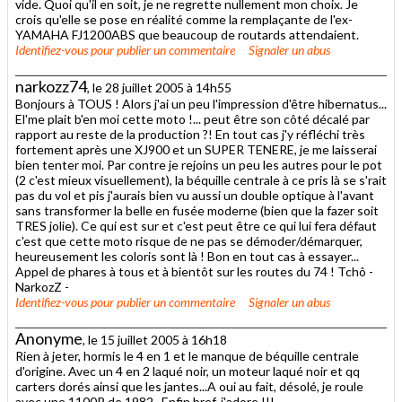
vide. Quoi qu'il en soit, je ne regrette nullement mon choix. Je
crois qu'elle se pose en réalité comme la remplaçante de l'ex-
YAMAHA FJ1200ABS que beaucoup de routards attendaient.
Identifiez-vous
pour publier un commentaire
Signaler un abus
narkozz74
, le 28 juillet 2005 à 14h55
Bonjours à TOUS ! Alors j'ai un peu l'impression d'être hibernatus...
El'me plait b'en moi cette moto !... peut être son côté décalé par
rapport au reste de la production ?! En tout cas j'y réfléchi très
fortement après une XJ900 et un SUPER TENERE, je me laisserai
bien tenter moi. Par contre je rejoins un peu les autres pour le pot
(2 c'est mieux visuellement), la béquille centrale à ce pris là se s'rait
pas du vol et pis j'aurais bien vu aussi un double optique à l'avant
sans transformer la belle en fusée moderne (bien que la fazer soit
TRES jolie). Ce qui est sur et c'est peut être ce qui lui fera défaut
c'est que cette moto risque de ne pas se démoder/démarquer,
heureusement les coloris sont là ! Bon en tout cas à essayer...
Appel de phares à tous et à bientôt sur les routes du 74 ! Tchô -
NarkozZ -
Identifiez-vous
pour publier un commentaire
Signaler un abus
Anonyme
, le 15 juillet 2005 à 16h18
Rien à jeter, hormis le 4 en 1 et le manque de béquille centrale
d'origine. Avec un 4 en 2 laqué noir, un moteur laqué noir et qq
carters dorés ainsi que les jantes...A oui au fait, désolé, je roule
avec une 1100R de 1982...Enfin bref, j'adore !!!