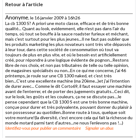
Retour à l'article
Anonyme
, le 16 janvier 2009 à 16h26
La cb 1300 S? A priori une moto classe, efficace et de très bonne
qualité... Quant au look, evidemment, elle n'est pas dans l'air du
temps, où tout se bouffe à la sauce roadster furieux et méchant,
mais c'est surtout pour les plus jeunes...Il ne faut pas oublier que
les produits marketing les plus novateurs sont très vite dépassés
à leur tour, dans cette société de consommation où tout va
toujours de plus en plus vite, et où le besoin est artificiellement
créé, pour répondre à une logique évidente de pognon...Restons
libre de nos choix, et non pas tributaires de telle ou telle opinion,
de magasines spécialisés ou non...En ce qui me concerne, j'ai 46
printemps, je roule sur une CB 1300 naked, et c'est très
bien...C'est une excellente machine (ma 20ème...)et j'ai l'intention
de durer avec... Comme le dit Corto69, il faut essayer une machine
avant de l'enterrer, et de porter des jugements gratuits...Ceci dit,
sur le look, les goûts et les couleurs, ça ne se discute pas...Je
pense cependant que la CB 1300 S est une très bonne machine,
conçue pour durer et très polyvalente, pouvant donner du plaisir à
son possesseur au quotidien..Bonne route à tous, quelque soit
votre monture!(la diversité, c'est encore cela qui fait la richesse du
monde motard parmi tant d'autres...ne nous l'enlevons pas !...)
Identifiez-vous
pour publier un commentaire
Signaler un abus