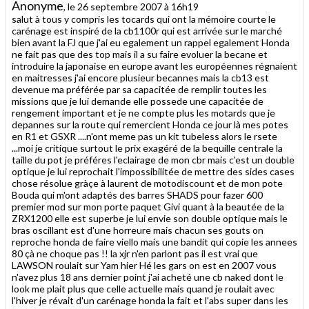
Anonyme
, le 26 septembre 2007 à 16h19
salut à tous y compris les tocards qui ont la mémoire courte le
carénage est inspiré de la cb1100r qui est arrivée sur le marché
bien avant la FJ que j'ai eu egalement un rappel egalement Honda
ne fait pas que des top mais il a su faire evoluer la becane et
introduire la japonaise en europe avant les européennes régnaient
en maitresses j'ai encore plusieur becannes mais la cb13 est
devenue ma préférée par sa capacitée de remplir toutes les
missions que je lui demande elle possede une capacitée de
rengement important et je ne compte plus les motards que je
depannes sur la route qui remercient Honda ce jour là mes potes
en R1 et GSXR ....n'ont meme pas un kit tubeless alors le rsete
...moi je critique surtout le prix exagéré de la bequille centrale la
taille du pot je préféres l'eclairage de mon cbr mais c'est un double
optique je lui reprochait l'impossibilitée de mettre des sides cases
chose résolue gràçe à laurent de motodiscount et de mon pote
Bouda qui m'ont adaptés des barres SHADS pour fazer 600
premier mod sur mon porte paquet Givi quant à la beautée de la
ZRX1200 elle est superbe je lui envie son double optique mais le
bras oscillant est d'une horreure mais chacun ses gouts on
reproche honda de faire viello mais une bandit qui copie les annees
80 çà ne choque pas !! la xjr n'en parlont pas il est vrai que
LAWSON roulait sur Yam hier Hé les gars on est en 2007 vous
n'avez plus 18 ans dernier point j'ai acheté une cb naked dont le
look me plait plus que celle actuelle mais quand je roulait avec
l'hiver je révait d'un carénage honda la fait et l'abs super dans les