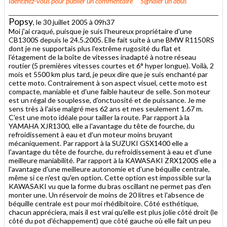
Identifiez-vous
pour publier un commentaire
Signaler un abus
Popsy
, le 30 juillet 2005 à 09h37
Moi j'ai craqué, puisque je suis l'heureux propriétaire d'une
CB1300S depuis le 24.5.2005. Elle fait suite à une BMW R1150RS
dont je ne supportais plus l'extrême rugosité du flat et
l'étagement de la boîte de vitesses inadapté à notre réseau
routier (5 premières vitesses courtes et 6° hyper longue). Voilà, 2
mois et 5500 km plus tard, je peux dire que je suis enchanté par
cette moto. Contrairement à son aspect visuel, cette moto est
compacte, maniable et d'une faible hauteur de selle. Son moteur
est un régal de souplesse, d'onctuosité et de puissance. Je me
sens très à l'aise malgré mes 62 ans et mes seulement 1.67 m.
C'est une moto idéale pour tailler la route. Par rapport à la
YAMAHA XJR1300, elle a l'avantage du tête de fourche, du
refroidissement à eau et d'un moteur moins bruyant
mécaniquement. Par rapport à la SUZUKI GSX1400 elle a
l'avantage du tête de fourche, du refroidissement à eau et d'une
meilleure maniabilité. Par rapport à la KAWASAKI ZRX1200S elle a
l'avantage d'une meilleure autonomie et d'une béquille centrale,
même si ce n'est qu'en option. Cette option est impossible sur la
KAWASAKI vu que la forme du bras oscillant ne permet pas d'en
monter une. Un réservoir de moins de 20 litres et l'absence de
béquille centrale est pour moi rhédibitoire. Côté esthétique,
chacun appréciera, mais il est vrai qu'elle est plus jolie côté droit (le
côté du pot d'échappement) que côté gauche où elle fait un peu