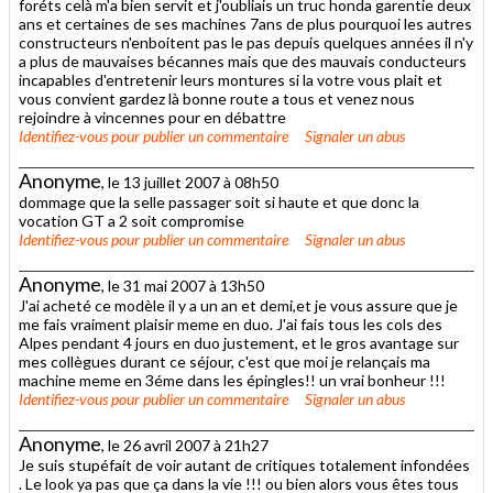
foréts celà m'a bien servit et j'oubliais un truc honda garentie deux
ans et certaines de ses machines 7ans de plus pourquoi les autres
constructeurs n'enboitent pas le pas depuis quelques années il n'y
a plus de mauvaises bécannes mais que des mauvais conducteurs
incapables d'entretenir leurs montures si la votre vous plait et
vous convient gardez là bonne route a tous et venez nous
rejoindre à vincennes pour en débattre
Identifiez-vous
pour publier un commentaire
Signaler un abus
Anonyme
, le 13 juillet 2007 à 08h50
dommage que la selle passager soit si haute et que donc la
vocation GT a 2 soit compromise
Identifiez-vous
pour publier un commentaire
Signaler un abus
Anonyme
, le 31 mai 2007 à 13h50
J'ai acheté ce modèle il y a un an et demi,et je vous assure que je
me fais vraiment plaisir meme en duo. J'ai fais tous les cols des
Alpes pendant 4 jours en duo justement, et le gros avantage sur
mes collègues durant ce séjour, c'est que moi je relançais ma
machine meme en 3éme dans les épingles!! un vrai bonheur !!!
Identifiez-vous
pour publier un commentaire
Signaler un abus
Anonyme
, le 26 avril 2007 à 21h27
Je suis stupéfait de voir autant de critiques totalement infondées
. Le look ya pas que ça dans la vie !!! ou bien alors vous êtes tous