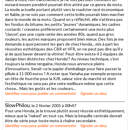
motard moyen pondéré pourrait être attiré par ce genre de moto.
La mode actuelle portant plutôt vers le roadster racé économique
et fiable, je ne vois pas comment cette brêle pourrait bien marcher
dans le monde de la moto. Quand on y réfléchit, elle n'attirera pas
les fondus du bitume, les petits "jeunes" dynamiques, les cadres
costards / cravates préfèreront certainement une moto plus
"classe", pas une copie ratée des années 80s, quand aux gros
rouleurs, les autres marques proposent bien mieux. Des fois je me
demande à quoi pensent les gars de chez Honda... mis à part les
réussites esthétiques des CBR et VFR, on ne peut pas dire qu'il y
ai de quoi baver devant la vitrine! Peut-être existe-il 2 équipes de
design bien distinctes chez Honda!? Au niveau technique, c'est
toujours la même rengaine, Honda nous annonce pleins
d'innovations. Serait-ce le papier d'emballage pour faire passer la
pillule à 11 000 euros ? A noter que Yamaha par exemple propose
un tête de fourche pour la XJR, valeur sûre du marché et dont
l'esthétique ne sera pas pire voire meilleure même que cette
chose... Mais les goûts et les couleurs...
Identifiez-vous
pour publier un commentaire
Signaler un abus
SlowPhilou
, le 2 février 2005 à 00h47
Pour une Honda, je la trouve plutôt assez réussie esthétiquement,
mieux que la "naked" en tout cas. Mais la béquille centrale devrait
être de série pour toute moto à chaîne secondaire.
Identifiez-vous
pour publier un commentaire
Signaler un abus