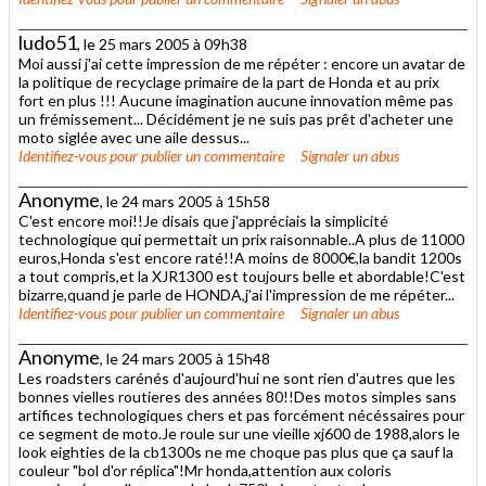
ludo51
, le 25 mars 2005 à 09h38
Moi aussi j'ai cette impression de me répéter : encore un avatar de
la politique de recyclage primaire de la part de Honda et au prix
fort en plus !!! Aucune imagination aucune innovation même pas
un frémissement... Décidément je ne suis pas prêt d'acheter une
moto siglée avec une aile dessus...
Identifiez-vous
pour publier un commentaire
Signaler un abus
Anonyme
, le 24 mars 2005 à 15h58
C'est encore moi!!Je disais que j'appréciais la simplicité
technologique qui permettait un prix raisonnable..A plus de 11000
euros,Honda s'est encore raté!!A moins de 8000€,la bandit 1200s
a tout compris,et la XJR1300 est toujours belle et abordable!C'est
bizarre,quand je parle de HONDA,j'ai l'impression de me répéter...
Identifiez-vous
pour publier un commentaire
Signaler un abus
Anonyme
, le 24 mars 2005 à 15h48
Les roadsters carénés d'aujourd'hui ne sont rien d'autres que les
bonnes vielles routieres des années 80!!Des motos simples sans
artifices technologiques chers et pas forcément nécéssaires pour
ce segment de moto.Je roule sur une vieille xj600 de 1988,alors le
look eighties de la cb1300s ne me choque pas plus que ça sauf la
couleur "bol d'or réplica"!Mr honda,attention aux coloris