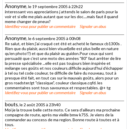
Anonyme
, le 19 septembre 2005 à 22h22
interessant vos appreciations j attends le salon de paris pour la
voir et si elle me plais autant que sur les doc....mais faut il quand
meme changer de pneux?
Identifiez-vous
pour publier un commentaire
Signaler un abus
Anonyme
, le 6 septembre 2005 à 00h08
Re salut, et bien j'ai craqué cet été et acheté le fameux cb1300s .
Rien que du plaisir, aussi bien visuel(elle est plus belle en nature
qu'en photo!?) et que du plaisir au guidon.Pour ceux qui sont
persuadé que c'est une moto des années "80" faut arrêter de lire
la presse spécialisée ...elle est pas toujours bien inspirée et
mélange ses goûts et nos couleurs.difficile aujourd'hui d'échapper
à tel ou tel code couleur, te difficile de faire du nouveau, tout à
presque été fait, en tout cas sur le mauvais goûts, alors pour un
gros roadster/gt "classique", couleur classique.cqfd. les
commentaires sont tous savoureux et respectables. @+ tg
Identifiez-vous
pour publier un commentaire
Signaler un abus
bouts
, le 2 août 2005 à 23h40
Moi je la trouve belle cette moto. Ce sera d'ailleurs ma prochaine
compagne de route, après ma vieille bmw k75S. Je viens de la
commander au concess de ma region. Bonne route à toutes et à
tous.