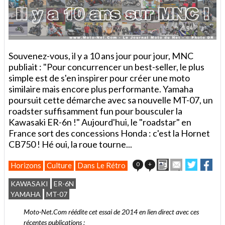
Souvenez-vous, il y a 10 ans jour pour jour, MNC
publiait : "Pour concurrencer un best-seller, le plus
simple est de s'en inspirer pour créer une moto
similaire mais encore plus performante. Yamaha
poursuit cette démarche avec sa nouvelle MT-07, un
roadster suffisamment fun pour bousculer la
Kawasaki ER-6n !" Aujourd'hui, le "roadstar" en
France sort des concessions Honda : c'est la Hornet
CB750 ! Hé oui, la roue tourne...
Imprimer
Envoyer
Partager
Par
0
+
Horizons
Culture
Dans Le Rétro
cet
sur
sur
article
Twitter
Facebo
KAWASAKI
ER-6N
à
YAMAHA
MT-07
un
ami
Moto-Net.Com réédite cet essai de 2014 en lien direct avec ces
récentes publications :