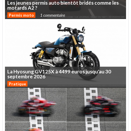
Les
jeunes
permis
auto
bientôt
bridés
comme
les
motards
A2
?
Permis moto
1 commentaire
La
Hyosung
GV125X
à
4499
euros
jusqu'au
30
septembre
2026
Pratique