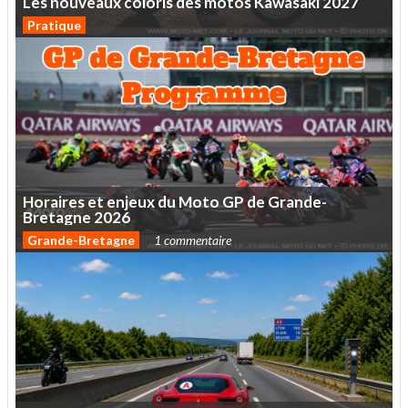
Les
nouveaux
coloris
des
motos
Kawasaki
2027
Pratique
Horaires
et
enjeux
du
Moto
GP
de
Grande-
Bretagne
2026
Grande-Bretagne
1 commentaire