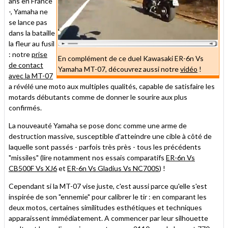
ans en France
-, Yamaha ne
se lance pas
dans la bataille
la fleur au fusil
: notre
prise
En complément de ce duel Kawasaki ER-6n Vs
de contact
Yamaha MT-07, découvrez aussi notre
vidéo
!
avec la MT-07
a révélé une moto aux multiples qualités, capable de satisfaire les
motards débutants comme de donner le sourire aux plus
confirmés.
La nouveauté Yamaha se pose donc comme une arme de
destruction massive, susceptible d'atteindre une cible à côté de
laquelle sont passés - parfois très près - tous les précédents
"missiles" (lire notamment nos essais comparatifs
ER-6n Vs
CB500F Vs XJ6
et
ER-6n Vs Gladius Vs NC700S
) !
Cependant si la MT-07 vise juste, c'est aussi parce qu'elle s'est
inspirée de son "ennemie" pour calibrer le tir : en comparant les
deux motos, certaines similitudes esthétiques et techniques
apparaissent immédiatement. A commencer par leur silhouette