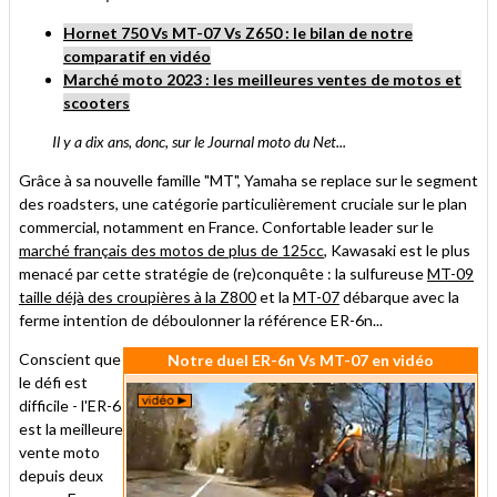
Hornet 750 Vs MT-07 Vs Z650 : le bilan de notre
comparatif en vidéo
Marché moto 2023 : les meilleures ventes de motos et
scooters
Il y a dix ans, donc, sur le Journal moto du Net...
Grâce à sa nouvelle famille "MT", Yamaha se replace sur le segment
des roadsters, une catégorie particulièrement cruciale sur le plan
commercial, notamment en France. Confortable leader sur le
marché français des motos de plus de 125cc
, Kawasaki est le plus
menacé par cette stratégie de (re)conquête : la sulfureuse
MT-09
taille déjà des croupières à la Z800
et la
MT-07
débarque avec la
ferme intention de déboulonner la référence ER-6n...
Conscient que
Notre duel ER-6n Vs MT-07 en vidéo
le défi est
difficile - l'ER-6
est la meilleure
vente moto
depuis deux