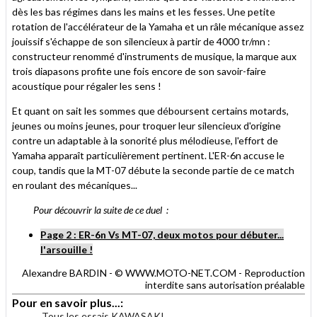
dès les bas régimes dans les mains et les fesses. Une petite
rotation de l'accélérateur de la Yamaha et un râle mécanique assez
jouissif s'échappe de son silencieux à partir de 4000 tr/mn :
constructeur renommé d'instruments de musique, la marque aux
trois diapasons profite une fois encore de son savoir-faire
acoustique pour régaler les sens !
Et quant on sait les sommes que déboursent certains motards,
jeunes ou moins jeunes, pour troquer leur silencieux d'origine
contre un adaptable à la sonorité plus mélodieuse, l'effort de
Yamaha apparaît particulièrement pertinent. L'ER-6n accuse le
coup, tandis que la MT-07 débute la seconde partie de ce match
en roulant des mécaniques...
Pour découvrir la suite de ce duel :
Page 2 : ER-6n Vs MT-07, deux motos pour débuter...
l'arsouille !
Alexandre BARDIN - © WWW.MOTO-NET.COM - Reproduction
interdite sans autorisation préalable
Pour en savoir plus...:
Tous les essais KAWASAKI