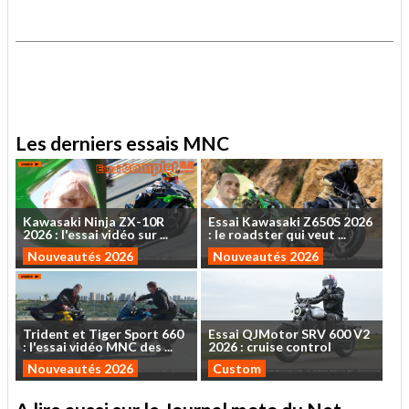
.
.
Les derniers essais MNC
Kawasaki
Ninja
ZX-10R
Essai
Kawasaki
Z650S
2026
2026
:
l'essai
vidéo
sur
...
:
le
roadster
qui
veut
...
Nouveautés 2026
Nouveautés 2026
Trident
et
Tiger
Sport
660
Essai
QJMotor
SRV
600
V2
:
l'essai
vidéo
MNC
des
...
2026
:
cruise
control
Nouveautés 2026
Custom