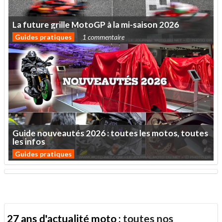
La
future
grille
MotoGP
à
la
mi-saison
2026
Guides pratiques
1 commentaire
Guide
nouveautés
2026
:
toutes
les
motos,
toutes
les
infos
Guides pratiques
27 ans d'actualité moto :
toutes nos