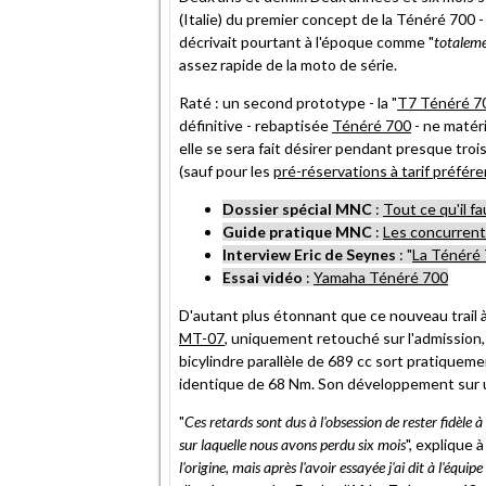
(Italie) du premier concept de la Ténéré 700 
décrivait pourtant à l'époque comme "
totaleme
assez rapide de la moto de série.
Raté : un second prototype - la "
T7 Ténéré 7
définitive - rebaptisée
Ténéré 700
- ne matéri
elle se sera fait désirer pendant presque tr
(sauf pour les
pré-réservations à tarif préfére
Dossier spécial MNC
:
Tout ce qu'il f
Guide pratique MNC
:
Les concurrent
Interview Eric de Seynes
: "
La Ténéré 
Essai vidéo
:
Yamaha Ténéré 700
D'autant plus étonnant que ce nouveau trail à
MT-07
, uniquement retouché sur l'admission,
bicylindre parallèle de 689 cc sort pratiqueme
identique de 68 Nm. Son développement sur u
"
Ces retards sont dus à l'obsession de rester fidèle
sur laquelle nous avons perdu six mois
", explique
l'origine, mais après l'avoir essayée j'ai dit à l'éq