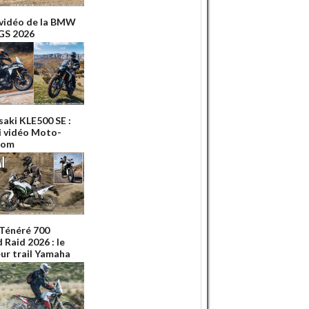
 vidéo de la BMW
GS 2026
aki KLE500 SE :
ai vidéo Moto-
Com
 Ténéré 700
 Raid 2026 : le
eur trail Yamaha