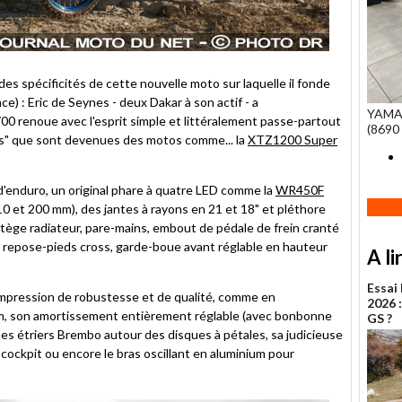
 des spécificités de cette nouvelle moto sur laquelle il fonde
e) : Eric de Seynes - deux Dakar à son actif - a
YAMA
00 renoue avec l'esprit simple et littéralement passe-partout
(8690 
ses" que sont devenues des motos comme... la
XTZ1200 Super
 d'enduro, un original phare à quatre LED comme la
WR450F
0 et 200 mm), des jantes à rayons en 21 et 18" et pléthore
otège radiateur, pare-mains, embout de pédale de frein cranté
s repose-pieds cross, garde-boue avant réglable en hauteur
A li
Essai
impression de robustesse et de qualité, comme en
2026 
um, son amortissement entièrement réglable (avec bonbonne
GS ?
 ses étriers Brembo autour des disques à pétales, sa judicieuse
 cockpit ou encore le bras oscillant en aluminium pour