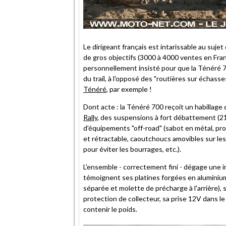
Le dirigeant français est intarissable au sujet
de gros objectifs (3000 à 4000 ventes en Franc
personnellement insisté pour que la Ténéré 7
du trail, à l'opposé des "routières sur échas
Ténéré
, par exemple !
Dont acte : la Ténéré 700 reçoit un habillage
Rally
, des suspensions à fort débattement (21
d'équipements "off-road" (sabot en métal, pr
et rétractable, caoutchoucs amovibles sur le
pour éviter les bourrages, etc.).
L'ensemble - correctement fini - dégage une 
témoignent ses platines forgées en alumini
séparée et molette de précharge à l'arrière),
protection de collecteur, sa prise 12V dans le
contenir le poids.