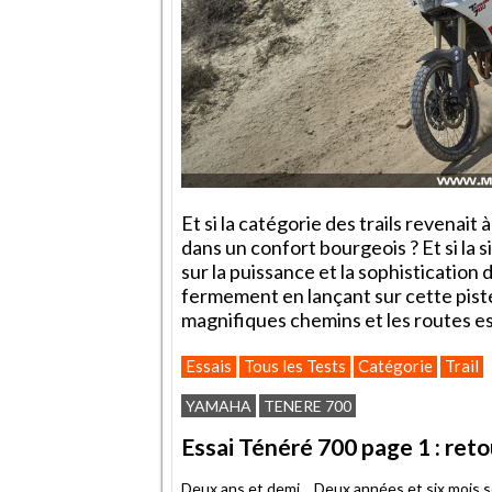
Et si la catégorie des trails revenait
dans un confort bourgeois ? Et si la s
sur la puissance et la sophistication
fermement en lançant sur cette piste
magnifiques chemins et les routes e
Essais
Tous les Tests
Catégorie
Trail
YAMAHA
TENERE 700
Essai Ténéré 700 page 1 : ret
Deux ans et demi… Deux années et six mois se