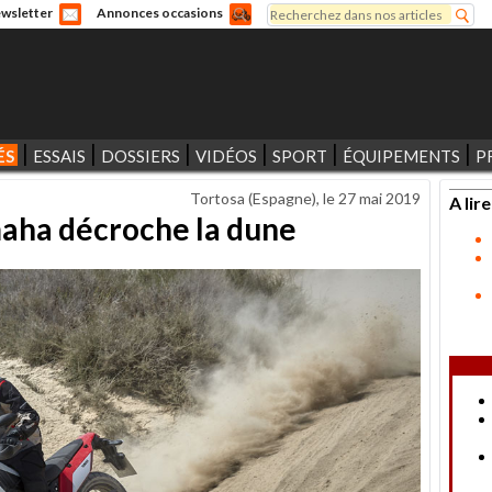
Rechercher
wsletter
Annonces occasions
Formulaire de recherche
ÉS
ESSAIS
DOSSIERS
VIDÉOS
SPORT
ÉQUIPEMENTS
P
Tortosa (Espagne), le
27 mai 2019
A lire
maha décroche la dune