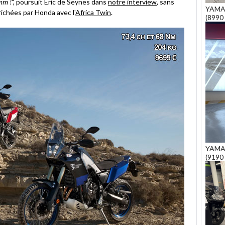
 mm !
", poursuit Eric de Seynes dans
notre interview
, sans
YAMA
richées par Honda avec l'
Africa Twin
.
(8990 
YAMA
(9190 