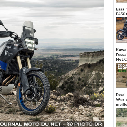
Essai
F450 
Kawas
l'ess
Net.
Essai
World
meill