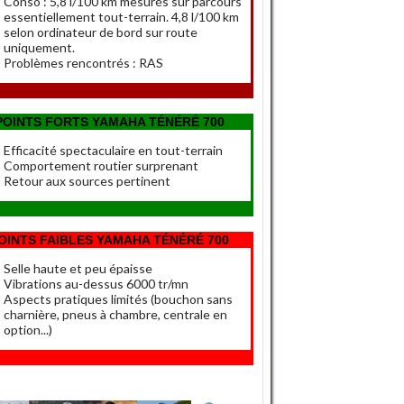
Conso : 5,8 l/100 km mesurés sur parcours
essentiellement tout-terrain. 4,8 l/100 km
selon ordinateur de bord sur route
uniquement.
Problèmes rencontrés : RAS
POINTS FORTS YAMAHA TÉNÉRÉ 700
Efficacité spectaculaire en tout-terrain
Comportement routier surprenant
Retour aux sources pertinent
OINTS FAIBLES YAMAHA TÉNÉRÉ 700
Selle haute et peu épaisse
Vibrations au-dessus 6000 tr/mn
Aspects pratiques limités (bouchon sans
charnière, pneus à chambre, centrale en
option...)