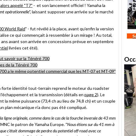
-
alors appelé "T7"
- et son lancement officiel ! Yamaha la
nt opérationnelle
", laissant supposer une arrivée sur le marché
00 World Raid
" - fut révélé à la place, avant qu'enfin la version
alise ce qui commençait à ressembler à un mirage ! Au total,
S
ois ans avant son arrivée en concessions prévue en septembre
ntiel
livrées cet été).
Occ
aut savoir sur la Ténéré 700
es de la Ténéré 700
700 a le même potentiel commercial que les MT-07 et MT-09"
 forte identité tout-terrain reprend le moteur du roadster
 l'échappement et la transmission (détails en
page 2
). Le
nt la même puissance (73,4 ch au lieu de 74,8 ch) et un couple
n plan mécanique n'a donc pas été compliqué.
 à la ligne originale, comme dans le cas de la fourche inversée de 43 mm
 à MNC le patron de Yamaha Europe. "
Nous étions sur du 41 mm à
uipe que c'était dommage de perdre du potentiel off-road avec ce