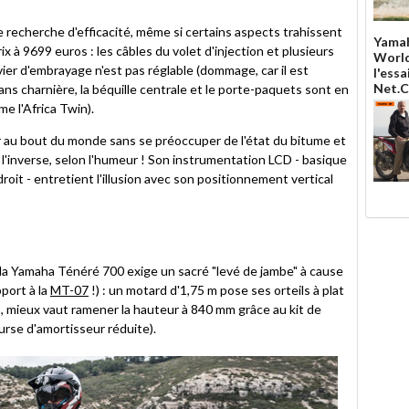
recherche d'efficacité, même si certains aspects trahissent
Yamah
x à 9699 euros : les câbles du volet d'injection et plusieurs
World
ier d'embrayage n'est pas réglable (dommage, car il est
l'ess
Net.
ans charnière, la béquille centrale et le porte-paquets sont en
e l'Africa Twin).
er au bout du monde sans se préoccuper de l'état du bitume et
l'inverse, selon l'humeur ! Son instrumentation LCD - basique
oit - entretient l'illusion avec son positionnement vertical
, la Yamaha Ténéré 700 exige un sacré "levé de jambe" à cause
port à la
MT-07
!) : un motard d'1,75 m pose ses orteils à plat
, mieux vaut ramener la hauteur à 840 mm grâce au kit de
urse d'amortisseur réduite).