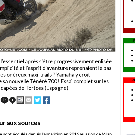
 à l'essentiel après s'être progressivement enlisée
implicité et l'esprit d'aventure reprenaient le pas
 des onéreux maxi-trails ? Yamaha y croit
 sa nouvelle Ténéré 700 ! Essai complet sur les
P
scapées de Tortosa (Espagne).
Imprimer
Envoyer
Partager
Partager
14
+
cet
sur
sur
article
Twitter
Facebook
à
un
our aux sources
ami
 sont écoulés depuis l'apparition en 2016 au salon de Milan