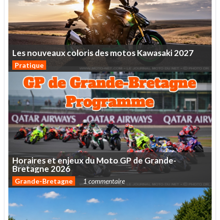
Les
nouveaux
coloris
des
motos
Kawasaki
2027
Pratique
Horaires
et
enjeux
du
Moto
GP
de
Grande-
Bretagne
2026
Grande-Bretagne
1 commentaire