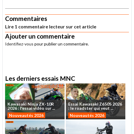
.
Commentaires
Lire 1 commentaire lecteur sur cet article
Ajouter un commentaire
Identifiez-vous
pour publier un commentaire.
.
Les derniers essais MNC
Kawasaki
Ninja
ZX-10R
Essai
Kawasaki
Z650S
2026
2026
:
l'essai
vidéo
sur
...
:
le
roadster
qui
veut
...
Nouveautés 2026
Nouveautés 2026