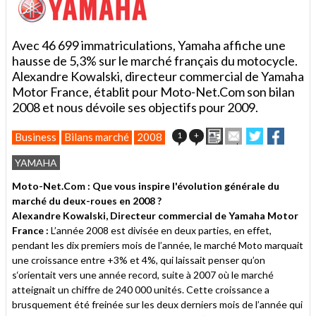
Avec 46 699 immatriculations, Yamaha affiche une
hausse de 5,3% sur le marché français du motocycle.
Alexandre Kowalski, directeur commercial de Yamaha
Motor France, établit pour Moto-Net.Com son bilan
2008 et nous dévoile ses objectifs pour 2009.
Imprimer
Envoyer
Partager
Partag
1
+
Business
Bilans marché
2008
cet
sur
sur
article
Twitter
Facebook
YAMAHA
à
un
Moto-Net.Com : Que vous inspire l'évolution générale du
ami
marché du deux-roues en 2008 ?
Alexandre Kowalski, Directeur commercial de Yamaha Motor
France :
L’année 2008 est divisée en deux parties, en effet,
pendant les dix premiers mois de l’année, le marché Moto marquait
une croissance entre +3% et 4%, qui laissait penser qu’on
s‘orientait vers une année record, suite à 2007 où le marché
atteignait un chiffre de 240 000 unités. Cette croissance a
brusquement été freinée sur les deux derniers mois de l’année qui