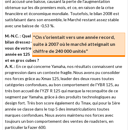
ont accusé une baisse, causant la perte de l’augmentation
obtenue sur les dix premiers mois, et ce, en raison de la crise
financière et économique mondiale. Toutefois, le bilan 2008 est
satisfaisant dans son ensemble, le Marché restant assez stable
avec une baisse de -0,53 %.
M.-N.C. : Quel
"On s‘orientait vers une année record,
bilan dressez-
suite à 2007 où le marché atteignait un
vous de votre
chiffre de 240 000 unités"
année en 125
et en gros cubes ?
A. K. :
En ce qui concerne Yamaha, nos résultats connaissent une
progression dans un contexte fragile. Nous avons pu consolider
nos forces grâce au Xmax 125, leader des deux roues toutes
catégories confondues, au bon comportement de l’YBR 125, au
très bon accueil de l’YZF R 125 qui marque la reconquête de ce
segment par Yamaha, grâce à des produits technologiques au
design fort. Très bon score également du Tmax, qui pour la 1ère
année se classe dans le top 5 des immatriculations toutes
marques confondues. Nous avons maintenu nos forces avec
toujours un bon comportement des ventes de roadsters, en
particulier la Fazer 600.