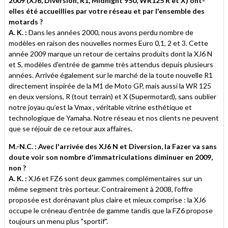
2009 (XJ6, Diversion, R1, Midnight 950, WR125 R et X) ont-
elles été accueillies par votre réseau et par l'ensemble des
motards ?
A. K. :
Dans les années 2000, nous avons perdu nombre de
modèles en raison des nouvelles normes Euro 0,1, 2 et 3. Cette
année 2009 marque un retour de certains produits dont la XJ6 N
et S, modèles d'entrée de gamme très attendus depuis plusieurs
années. Arrivée également sur le marché de la toute nouvelle R1
directement inspirée de la M1 de Moto GP, mais aussi la WR 125
en deux versions, R (tout terrain) et X (Supermotard), sans oublier
notre joyau qu’est la Vmax , véritable vitrine esthétique et
technologique de Yamaha. Notre réseau et nos clients ne peuvent
que se réjouir de ce retour aux affaires.
M.-N.C. : Avec l'arrivée des XJ6 N et Diversion, la Fazer va sans
doute voir son nombre d'immatriculations diminuer en 2009,
non ?
A. K. :
XJ6 et FZ6 sont deux gammes complémentaires sur un
même segment très porteur. Contrairement à 2008, l’offre
proposée est dorénavant plus claire et mieux comprise : la XJ6
occupe le créneau d’entrée de gamme tandis que la FZ6 propose
toujours un menu plus "sportif".