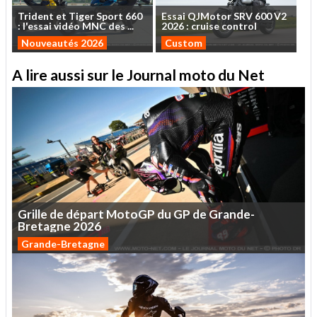
Trident
et
Tiger
Sport
660
Essai
QJMotor
SRV
600
V2
:
l'essai
vidéo
MNC
des
...
2026
:
cruise
control
Nouveautés 2026
Custom
A lire aussi sur le Journal moto du Net
Grille
de
départ
MotoGP
du
GP
de
Grande-
Bretagne
2026
Grande-Bretagne