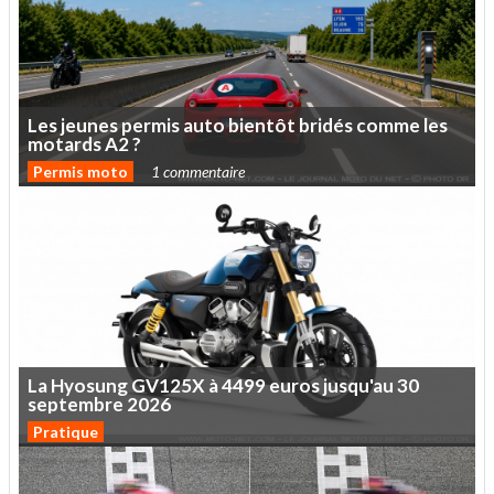
Les
jeunes
permis
auto
bientôt
bridés
comme
les
motards
A2
?
Permis moto
1 commentaire
La
Hyosung
GV125X
à
4499
euros
jusqu'au
30
septembre
2026
Pratique