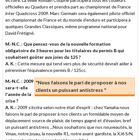
victoire. La veille Romain Couprie participera sous les couleurs
officielles au Quaduro et prendra part au championnat de France
inter Quadcross 2009. Marc Germain sera également pilote officiel
en championnat de France et du monde d'enduro et participera à
quelques Grandes Classiques, même programme national pour
David Frétigné.
M.-N.C. : Que pensez-vous de la nouvelle formation
obligatoire de 3 heures pour les titulaires du permis B qui
souhaitent goûter aux joies du 125 ?
A. K. :
Cette mesure qui tend vers plus de sécurité devrait aider à
pérenniser l’équivalence permis B / 125cc.
M.-N.C. : 2009
"Nous faisons le pari de proposer à nos
sera-t-elle
clients un puissant antistress "
l'année de la
crise ?
A. K. :
2009 s’écrira selon notre état d’esprit : chez Yamaha nous
faisons le pari de proposer à nos clients un formidable moyen de
déplacement source de plaisir, de temps gagné et d’évasion, bref
un puissant antistress ...Nous souhaitons que nos nouveautés, la
Vmax, notre joyau, la nouvelle R1, notre avant-gardiste, la XJ6 S/N,