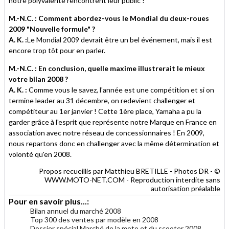
notre polyvalente rencontrent leur public !
M.-N.C. : Comment abordez-vous le Mondial du deux-roues
2009 "Nouvelle formule" ?
A. K. :
Le Mondial 2009 devrait être un bel événement, mais il est
encore trop tôt pour en parler.
M.-N.C. : En conclusion, quelle maxime illustrerait le mieux
votre bilan 2008 ?
A. K. :
Comme vous le savez, l'année est une compétition et si on
termine leader au 31 décembre, on redevient challenger et
compétiteur au 1er janvier ! Cette 1ère place, Yamaha a pu la
garder grâce à l'esprit que représente notre Marque en France en
association avec notre réseau de concessionnaires ! En 2009,
nous repartons donc en challenger avec la même détermination et
volonté qu'en 2008.
Propos recueillis par Matthieu BRETILLE - Photos DR - ©
WWW.MOTO-NET.COM - Reproduction interdite sans
autorisation préalable
Pour en savoir plus...:
Bilan annuel du marché 2008
Top 300 des ventes par modèle en 2008
Dossier spécial Marché de la moto et du scooter 2008