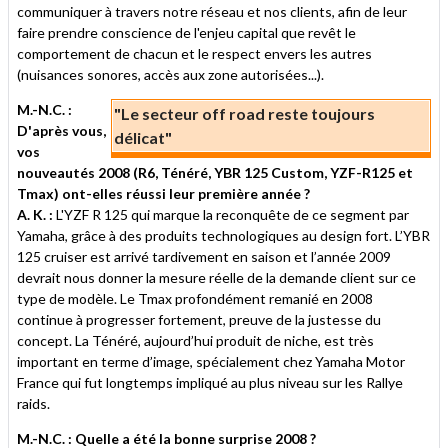
communiquer à travers notre réseau et nos clients, afin de leur
faire prendre conscience de l'enjeu capital que revêt le
comportement de chacun et le respect envers les autres
(nuisances sonores, accès aux zone autorisées...).
M.-N.C. :
"Le secteur off road reste toujours
D'après vous,
délicat"
vos
nouveautés 2008 (R6, Ténéré, YBR 125 Custom, YZF-R125 et
Tmax) ont-elles réussi leur première année ?
A. K. :
L'YZF R 125 qui marque la reconquête de ce segment par
Yamaha, grâce à des produits technologiques au design fort. L’YBR
125 cruiser est arrivé tardivement en saison et l’année 2009
devrait nous donner la mesure réelle de la demande client sur ce
type de modèle. Le Tmax profondément remanié en 2008
continue à progresser fortement, preuve de la justesse du
concept. La Ténéré, aujourd’hui produit de niche, est très
important en terme d’image, spécialement chez Yamaha Motor
France qui fut longtemps impliqué au plus niveau sur les Rallye
raids.
M.-N.C. : Quelle a été la bonne surprise 2008 ?