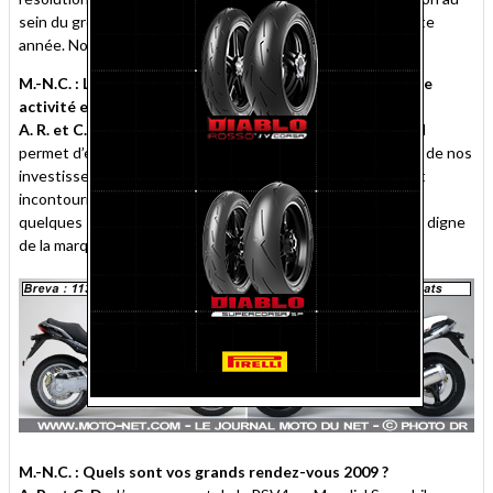
sein du groupe Piaggio sera totalement opérationnelle cette
année. Nous pourrons en mesurer l’effet fin 2009.
M.-N.C. : La part d'Internet a-t-elle augmenté dans votre
activité en 2008 ?
A. R. et C. D. :
Nous croyons fortement au média internet. Il
permet d’évaluer précisément et instantanément la portée de nos
investissements. Pour tout prospect ou client, internet est
incontournable. Le site officiel Aprilia sera renouvelé dans
quelques semaines et nous travaillons à un site Moto Guzzi digne
de la marque.
M.-N.C. : Quels sont vos grands rendez-vous 2009 ?