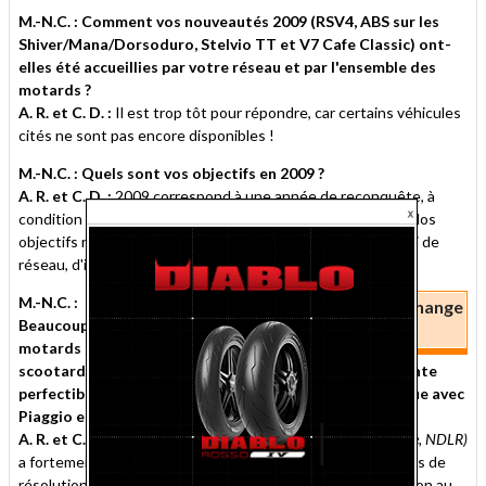
M.-N.C. : Comment vos nouveautés 2009 (RSV4, ABS sur les
Shiver/Mana/Dorsoduro, Stelvio TT et V7 Cafe Classic) ont-
elles été accueillies par votre réseau et par l'ensemble des
motards ?
A. R. et C. D. :
Il est trop tôt pour répondre, car certains véhicules
cités ne sont pas encore disponibles !
M.-N.C. : Quels sont vos objectifs en 2009 ?
A. R. et C. D. :
2009 correspond à une année de reconquête, à
condition que la crise économique épargne notre marché. Nos
objectifs restent ambitieux en termes de ventes mais aussi de
réseau, d'image et de communication.
M.-N.C. :
"Notre taux de service pièces de rechange
Beaucoup de
a fortement progressé"
motards - et
scootards - évoquent à votre sujet un service après-vente
perfectible, voire défaillant... Le regroupement logistique avec
Piaggio est-il fonctionnel ?
A. R. et C. D. :
Notre taux de service PDR
(Pièces de Rechange, NDLR)
a fortement progressé mais nous sommes toujours en cours de
résolution de problèmes accumulés par le passé. L’intégration au