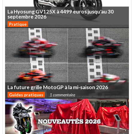
La
Hyosung
GV125X
à
4499
euros
jusqu'au
30
septembre
2026
Pratique
La
future
grille
MotoGP
à
la
mi-saison
2026
Guides pratiques
1 commentaire