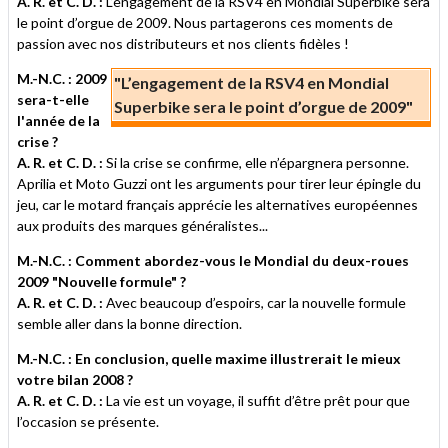
A. R. et C. D. :
L’engagement de la RSV4 en Mondial Superbike sera
le point d’orgue de 2009. Nous partagerons ces moments de
passion avec nos distributeurs et nos clients fidèles !
M.-N.C. : 2009
"L’engagement de la RSV4 en Mondial
sera-t-elle
Superbike sera le point d’orgue de 2009"
l'année de la
crise ?
A. R. et C. D. :
Si la crise se confirme, elle n’épargnera personne.
Aprilia et Moto Guzzi ont les arguments pour tirer leur épingle du
jeu, car le motard français apprécie les alternatives européennes
aux produits des marques généralistes...
M.-N.C. : Comment abordez-vous le Mondial du deux-roues
2009 "Nouvelle formule" ?
A. R. et C. D. :
Avec beaucoup d’espoirs, car la nouvelle formule
semble aller dans la bonne direction.
M.-N.C. : En conclusion, quelle maxime illustrerait le mieux
votre bilan 2008 ?
A. R. et C. D. :
La vie est un voyage, il suffit d’être prêt pour que
l’occasion se présente.