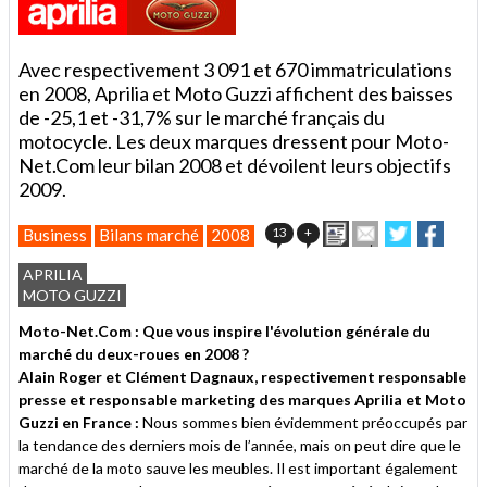
Avec respectivement 3 091 et 670 immatriculations
en 2008, Aprilia et Moto Guzzi affichent des baisses
de -25,1 et -31,7% sur le marché français du
motocycle. Les deux marques dressent pour Moto-
Net.Com leur bilan 2008 et dévoilent leurs objectifs
2009.
Imprimer
Envoyer
Partager
Parta
13
+
Business
Bilans marché
2008
cet
sur
sur
article
Twitter
Facebook
APRILIA
à
MOTO GUZZI
un
ami
Moto-Net.Com : Que vous inspire l'évolution générale du
marché du deux-roues en 2008 ?
Alain Roger et Clément Dagnaux, respectivement responsable
presse et responsable marketing des marques Aprilia et Moto
Guzzi en France :
Nous sommes bien évidemment préoccupés par
la tendance des derniers mois de l’année, mais on peut dire que le
marché de la moto sauve les meubles. Il est important également