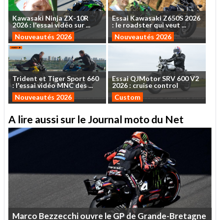
Kawasaki
Ninja
ZX-10R
Essai
Kawasaki
Z650S
2026
2026
:
l'essai
vidéo
sur
...
:
le
roadster
qui
veut
...
Nouveautés 2026
Nouveautés 2026
Trident
et
Tiger
Sport
660
Essai
QJMotor
SRV
600
V2
:
l'essai
vidéo
MNC
des
...
2026
:
cruise
control
Nouveautés 2026
Custom
A lire aussi sur le Journal moto du Net
Marco
Bezzecchi
ouvre
le
GP
de
Grande-Bretagne