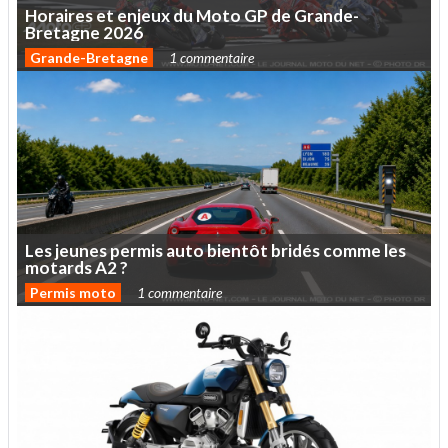
Horaires
et
enjeux
du
Moto
GP
de
Grande-
Bretagne
2026
Grande-Bretagne
1 commentaire
Les
jeunes
permis
auto
bientôt
bridés
comme
les
motards
A2
?
Permis moto
1 commentaire