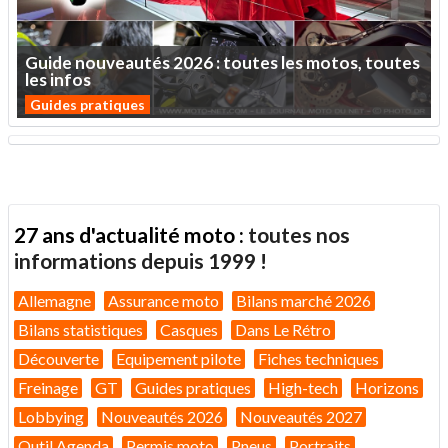
Guide
nouveautés
2026
:
toutes
les
motos,
toutes
les
infos
Guides pratiques
27 ans d'actualité moto :
toutes nos
informations depuis 1999 !
Allemagne
Assurance moto
Bilans marché 2026
Bilans statistiques
Casques
Dans Le Rétro
Découverte
Equipement pilote
Fiches techniques
Freinage
GT
Guides pratiques
High-tech
Horizons
Lobbying
Nouveautés 2026
Nouveautés 2027
Outil Agenda
Permis moto
Pneus
Portraits