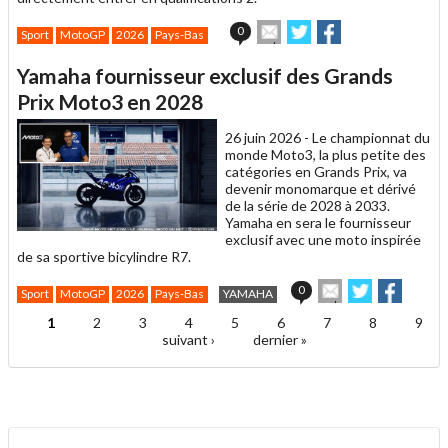
Envoyer
Partager
Partager
0
Sport
MotoGP
2026
Pays-Bas
cet
sur
sur
article
Twitter
Facebook
Yamaha fournisseur exclusif des Grands
à
un
Prix Moto3 en 2028
ami
26 juin 2026 -
Le championnat du
monde Moto3, la plus petite des
catégories en Grands Prix, va
devenir monomarque et dérivé
de la série de 2028 à 2033.
Yamaha en sera le fournisseur
exclusif avec une moto inspirée
de sa sportive bicylindre R7.
Envoyer
Partager
Partag
0
Sport
MotoGP
2026
Pays-Bas
YAMAHA
cet
sur
sur
article
Twitter
Facebook
1
2
3
4
5
6
7
8
9
Pages
à
suivant ›
dernier »
un
ami