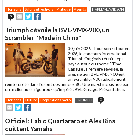
Horizons
Salons et festivals
Pratique
Agenda
HARLEY-DAVIDSON
Envoyer
Partager
Partager
0
cet
sur
sur
article
Twitter
Facebook
Triumph dévoile la BVL-VMX-900, un
à
un
Scrambler ''Made in China''
ami
30 juin 2026 -
Pour son retour en
2026, le concours international
Triumph Originals réunit sept
pays autour du thème ''Time
Capsule''. Première révélée, la
préparation BVL-VMX-900 est
un Scrambler 900 radicalement
réinterprété dans l'esprit des années 80. Une ma-chine signée par
un atelier aussi rigoureux qu'inspiré : BVL Garage. Présentation.
0
Horizons
Culture
Préparations moto
TRIUMPH
Envoyer
Partager
Partager
cet
sur
sur
article
Twitter
Facebook
Officiel : Fabio Quartararo et Alex Rins
à
un
quittent Yamaha
ami