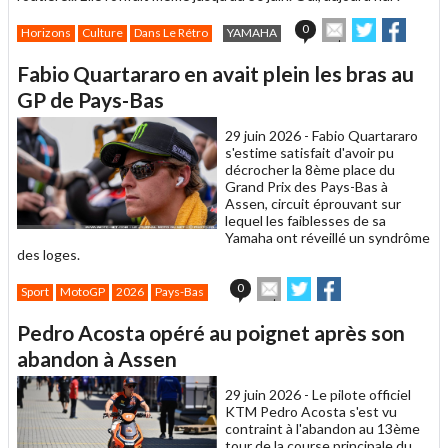
Envoyer
Partager
Partag
0
Horizons
Culture
Dans Le Rétro
YAMAHA
cet
sur
sur
article
Twitter
Facebook
Fabio Quartararo en avait plein les bras au
à
un
GP de Pays-Bas
ami
29 juin 2026 -
Fabio Quartararo
s'estime satisfait d'avoir pu
décrocher la 8ème place du
Grand Prix des Pays-Bas à
Assen, circuit éprouvant sur
lequel les faiblesses de sa
Yamaha ont réveillé un syndrôme
des loges.
Envoyer
Partager
Partager
0
Sport
MotoGP
2026
Pays-Bas
cet
sur
sur
article
Twitter
Facebook
Pedro Acosta opéré au poignet après son
à
un
abandon à Assen
ami
29 juin 2026 -
Le pilote officiel
KTM Pedro Acosta s'est vu
contraint à l'abandon au 13ème
tour de la course principale du