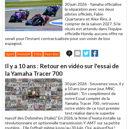
30 juin 2026 -
Yamaha officialise
la séparation avec ses deux
pilotes officiels, Fabio
Quartararo et Alex Rins, à
compter de la saison 2027. Si le
niçois est attendu dans l'équipe
officielle Honda, aucune offre ne
serait pour l'instant contractualisée pour son voisin de box
espagnol.
Envoyer
Partager
Partager
3
Sport
MotoGP
2026
Pays-Bas
cet
sur
sur
article
Twitter
Facebook
Il y a 10 ans : Retour en vidéo sur l'essai de
à
un
la Yamaha Tracer 700
ami
30 juin 2026 -
Souvenez-vous, il y
a 10 ans jour pour jour, MNC
publiait : "En complément de
notre Essai complet de la
Yamaha Tracer 700 , retrouvez
notre vidéo de ce tout premier
test réalisé dans le superbe
massif des Dolomites (Italie)." En 2026, la firme d'Iwata installe sa
révolutionnaire et optionnelle transmission Y-AMT sur sa petite
routière... Elle l'offrait même jusqu'au 30 juin. Oui, aujourd'hui !