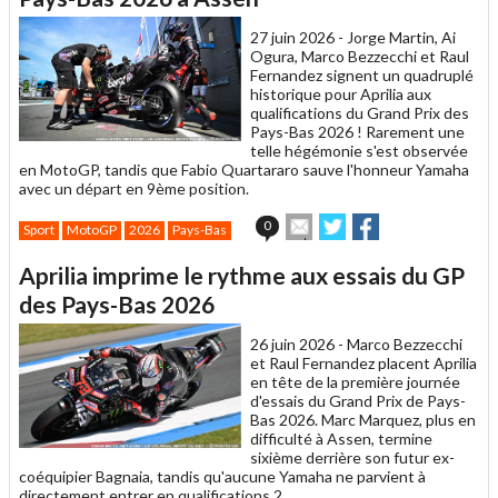
ami
27 juin 2026 -
Jorge Martin, Ai
Ogura, Marco Bezzecchi et Raul
Fernandez signent un quadruplé
historique pour Aprilia aux
qualifications du Grand Prix des
Pays-Bas 2026 ! Rarement une
telle hégémonie s'est observée
en MotoGP, tandis que Fabio Quartararo sauve l'honneur Yamaha
avec un départ en 9ème position.
Envoyer
Partager
Partager
0
Sport
MotoGP
2026
Pays-Bas
cet
sur
sur
article
Twitter
Facebook
Aprilia imprime le rythme aux essais du GP
à
un
des Pays-Bas 2026
ami
26 juin 2026 -
Marco Bezzecchi
et Raul Fernandez placent Aprilia
en tête de la première journée
d'essais du Grand Prix de Pays-
Bas 2026. Marc Marquez, plus en
difficulté à Assen, termine
sixième derrière son futur ex-
coéquipier Bagnaia, tandis qu'aucune Yamaha ne parvient à
directement entrer en qualifications 2.