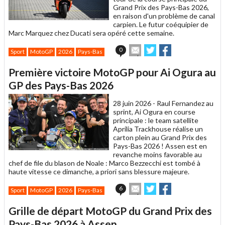
Grand Prix des Pays-Bas 2026,
en raison d'un problème de canal
carpien. Le futur coéquipier de
Marc Marquez chez Ducati sera opéré cette semaine.
Envoyer
Partager
Partager
0
Sport
MotoGP
2026
Pays-Bas
cet
sur
sur
article
Twitter
Facebook
Première victoire MotoGP pour Ai Ogura au
à
un
GP des Pays-Bas 2026
ami
28 juin 2026 -
Raul Fernandez au
sprint, Ai Ogura en course
principale : le team satellite
Aprilia Trackhouse réalise un
carton plein au Grand Prix des
Pays-Bas 2026 ! Assen est en
revanche moins favorable au
chef de file du blason de Noale : Marco Bezzecchi est tombé à
haute vitesse ce dimanche, a priori sans blessure majeure.
Envoyer
Partager
Partager
6
Sport
MotoGP
2026
Pays-Bas
cet
sur
sur
article
Twitter
Facebook
Grille de départ MotoGP du Grand Prix des
à
un
Pays-Bas 2026 à Assen