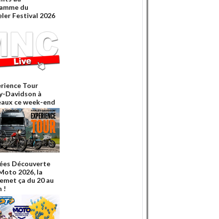
ramme du
ler Festival 2026
erience Tour
y-Davidson à
aux ce week-end
ées Découverte
 Moto 2026, la
emet ça du 20 au
n !