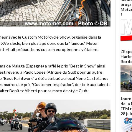
prog
Metze
!
nneur avec le Custom Motorcycle Show, organisé dans la
 XVe siècle, bien plus âgé donc que la "famous" Motor
nte-huit préparations custom européennes y étaient
L'Exp
Harle
Borde
ms de Malaga (Espagne) a raflé le prix "Best in Show" ainsi
" est revenu à Paolo Lopes (Afrique du Sud) pour un autre
e "Best Paintwork" a été attribué au local Nene Castellanos
t marron. Le prix "Customer Inspiration", destiné aux talents
alter Benitez Alberti pour sa moto de style Club.
Journ
de la
FFM r
28 jui