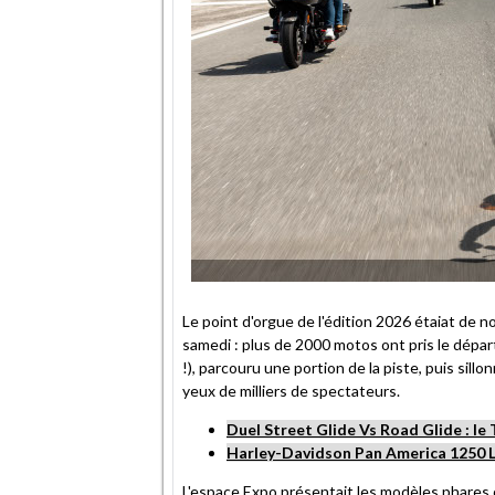
Le point d'orgue de l'édition 2026 étaiat de
samedi : plus de 2000 motos ont pris le départ 
!), parcouru une portion de la piste, puis sill
yeux de milliers de spectateurs.
Duel Street Glide Vs Road Glide : le 
Harley-Davidson Pan America 1250 L
L'espace Expo présentait les modèles phares