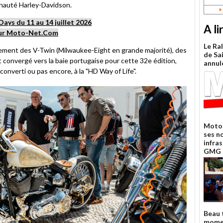
unauté Harley-Davidson.
ays du 11 au 14 juillet 2026
A li
 sur Moto-Net.Com
Le Ra
ndement des V-Twin (Milwaukee-Eight en grande majorité), des
de Sa
t convergé vers la baie portugaise pour cette 32e édition,
annul
onverti ou pas encore, à la "HD Way of Life".
Moto 
ses n
infra
GMG 
Beau 
mome