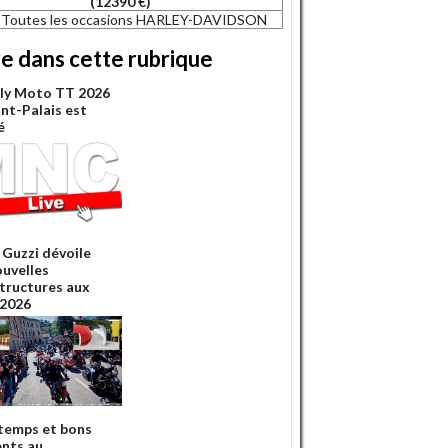
(12390 €)
Toutes les occasions HARLEY-DAVIDSON
re dans cette rubrique
lly Moto TT 2026
int-Palais est
é
Guzzi dévoile
ouvelles
structures aux
2026
temps et bons
nts au