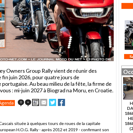
S
ey Owners Group Rally vient de réunir des
Occ
te fin juin 2026, pour quatre jours de
portugaise. Au beau milieu de la fête, la firme de
vous : mi-juin 2027 à Biograd na Moru, en Croatie.
Imprimer
Envoyer
Partager
Partager
0
+
Agenda
H
cet
sur
sur
DA
article
Twitter
Facebook
186
à
H
un
186
 Cascais située à quelques tours de roues de la capitale
ami
(
l'European H.O.G. Rally - après 2012 et 2019 - confirmant son