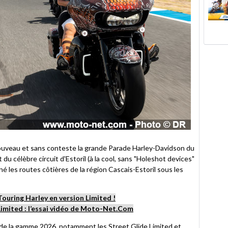
 nouveau et sans conteste la grande Parade Harley-Davidson du
du célèbre circuit d'Estoril (à la cool, sans "Holeshot devices"
onné les routes côtières de la région Cascais-Estoril sous les
Touring Harley en version Limited !
imited : l’essai vidéo de Moto-Net.Com
 de la gamme 2026, notamment les Street Glide Limited et