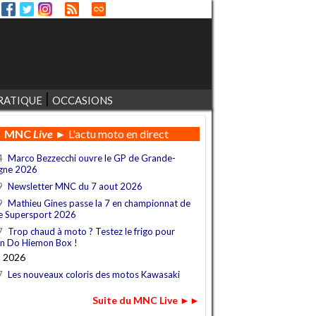
RATIQUE
OCCASIONS
MNC
Live
► L'actu moto en direct
4
Marco Bezzecchi ouvre le GP de Grande-
gne 2026
9
Newsletter MNC du 7 aout 2026
9
Mathieu Gines passe la 7 en championnat de
e Supersport 2026
7
Trop chaud à moto ? Testez le frigo pour
n Do Hiemon Box !
t 2026
7
Les nouveaux coloris des motos Kawasaki
Suite du MNC Live ►►