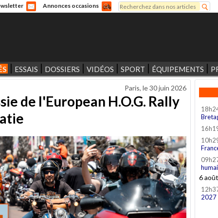
Rechercher
wsletter
Annonces occasions
Formulaire de recherche
ÉS
ESSAIS
DOSSIERS
VIDÉOS
SPORT
ÉQUIPEMENTS
P
Paris, le
30 juin 2026
sie de l'European H.O.G. Rally
18h2
atie
Breta
16h1
10h2
Franc
09h2
humai
6 aoû
12h3
2027