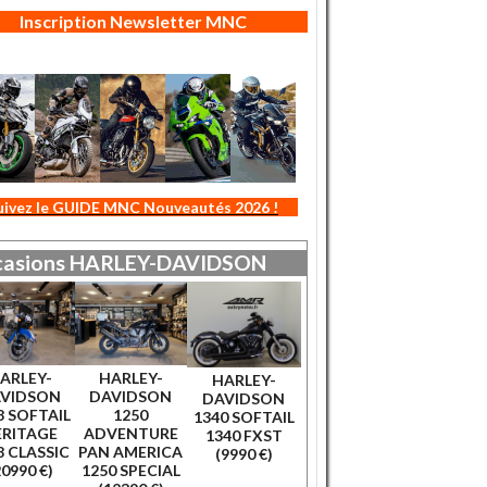
Inscription Newsletter MNC
uivez le GUIDE MNC Nouveautés 2026 !
asions
HARLEY-DAVIDSON
ARLEY-
HARLEY-
HARLEY-
VIDSON
DAVIDSON
DAVIDSON
8 SOFTAIL
1250
1340 SOFTAIL
ERITAGE
ADVENTURE
1340 FXST
8 CLASSIC
PAN AMERICA
(9990 €)
20990 €)
1250 SPECIAL