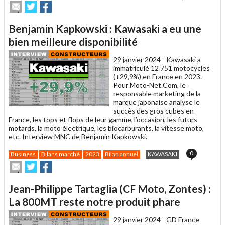
Envoyer
Partager
Partager
cet
sur
sur
article
Twitter
Facebook
Benjamin Kapkowski : Kawasaki a eu une
à
un
bien meilleure disponibilité
ami
29 janvier 2024 -
Kawasaki a
immatriculé 12 751 motocycles
(+29,9%) en France en 2023.
Pour Moto-Net.Com, le
responsable marketing de la
marque japonaise analyse le
succès des gros cubes en
France, les tops et flops de leur gamme, l’occasion, les futurs
motards, la moto électrique, les biocarburants, la vitesse moto,
etc. Interview MNC de Benjamin Kapkowski.
0
Business
Bilans marché
2023
Bilan annuel
KAWASAKI
Envoyer
Partager
Partager
cet
sur
sur
article
Twitter
Facebook
Jean-Philippe Tartaglia (CF Moto, Zontes) :
à
un
La 800MT reste notre produit phare
ami
29 janvier 2024 -
GD France