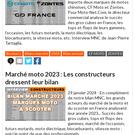
importe deux marques de motos
chinoises, CF Moto et Zontes.
Pour Moto-Net.Com, le directeur
commercial analyse le succès
des gros cubes en France, les
tops et flops de leurs gammes,
l’occasion, les futurs motards, la moto électrique, les
biocarburants, la vitesse moto, etc. Interview MNC de Jean-Pierre
Tartaglia.
Business
Bilans marché
2023
Bilan annuel
CF MOTO
ZONTES
Envoyer
Partager
Partager
1
cet
sur
sur
article
Twitter
Facebook
Marché moto 2023 : Les constructeurs
à
un
dressent leur bilan
ami
29 janvier 2024 -
En complément
de notre bilan MNC, les grands
acteurs du marché de la moto et
du scooter en France analysent
leur année 2023... Succès des
gros cubes, tops et flops des
gammes, marché de l’occasion,
futurs motards, moto électrique, biocarburants, vitesse moto :
voici le point de vue des professionnels.