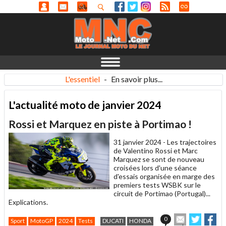
L'essentiel
-
En savoir plus...
L'actualité moto de janvier 2024
Rossi et Marquez en piste à Portimao !
31 janvier 2024 -
Les trajectoires
de Valentino Rossi et Marc
Marquez se sont de nouveau
croisées lors d'une séance
d'essais organisée en marge des
premiers tests WSBK sur le
circuit de Portimao (Portugal)...
Explications.
Envoyer
Partage
Pa
0
Sport
MotoGP
2024
Tests
DUCATI
HONDA