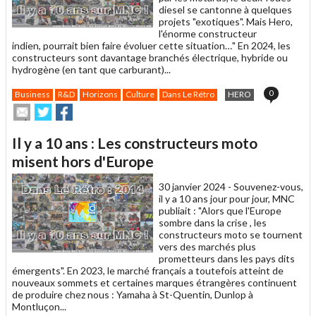
diesel se cantonne à quelques
projets "exotiques". Mais Hero,
l'énorme constructeur
indien, pourrait bien faire évoluer cette situation…" En 2024, les
constructeurs sont davantage branchés électrique, hybride ou
hydrogène (en tant que carburant)...
0
Business
R&D
Horizons
Culture
Dans Le Rétro
HERO
Envoyer
Partager
Partager
cet
sur
sur
article
Twitter
Facebook
Il y a 10 ans : Les constructeurs moto
à
un
misent hors d'Europe
ami
30 janvier 2024 -
Souvenez-vous,
il y a 10 ans jour pour jour, MNC
publiait : "Alors que l'Europe
sombre dans la crise , les
constructeurs moto se tournent
vers des marchés plus
prometteurs dans les pays dits
émergents". En 2023, le marché français a toutefois atteint de
nouveaux sommets et certaines marques étrangères continuent
de produire chez nous : Yamaha à St-Quentin, Dunlop à
Montluçon...