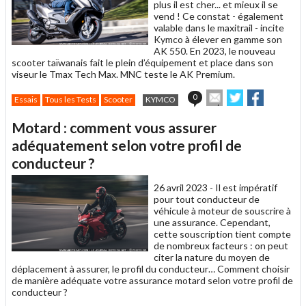
plus il est cher... et mieux il se
vend ! Ce constat - également
valable dans le maxitrail - incite
Kymco à élever en gamme son
AK 550. En 2023, le nouveau
scooter taïwanais fait le plein d’équipement et place dans son
viseur le Tmax Tech Max. MNC teste le AK Premium.
Envoyer
Partager
Partager
0
Essais
Tous les Tests
Scooter
KYMCO
cet
sur
sur
article
Twitter
Facebook
Motard : comment vous assurer
à
un
adéquatement selon votre profil de
ami
conducteur ?
26 avril 2023 -
Il est impératif
pour tout conducteur de
véhicule à moteur de souscrire à
une assurance. Cependant,
cette souscription tient compte
de nombreux facteurs : on peut
citer la nature du moyen de
déplacement à assurer, le profil du conducteur… Comment choisir
de manière adéquate votre assurance motard selon votre profil de
conducteur ?