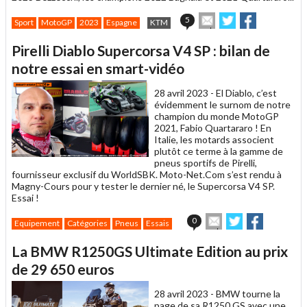
Envoyer
Partager
Partager
5
Sport
MotoGP
2023
Espagne
KTM
cet
sur
sur
article
Twitter
Facebook
Pirelli Diablo Supercorsa V4 SP : bilan de
à
un
notre essai en smart-vidéo
ami
28 avril 2023 -
El Diablo, c’est
évidemment le surnom de notre
champion du monde MotoGP
2021, Fabio Quartararo ! En
Italie, les motards associent
plutôt ce terme à la gamme de
pneus sportifs de Pirelli,
fournisseur exclusif du WorldSBK. Moto-Net.Com s’est rendu à
Magny-Cours pour y tester le dernier né, le Supercorsa V4 SP.
Essai !
Envoyer
Partager
Partager
0
Equipement
Catégories
Pneus
Essais
cet
sur
sur
article
Twitter
Facebook
La BMW R1250GS Ultimate Edition au prix
à
un
de 29 650 euros
ami
28 avril 2023 -
BMW tourne la
page de sa R1250 GS avec une