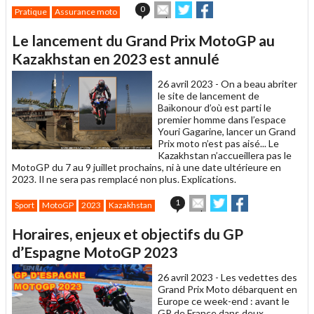
Envoyer
Partager
Partager
0
Pratique
Assurance moto
cet
sur
sur
article
Twitter
Facebook
Le lancement du Grand Prix MotoGP au
à
un
Kazakhstan en 2023 est annulé
ami
26 avril 2023 -
On a beau abriter
le site de lancement de
Baïkonour d’où est parti le
premier homme dans l’espace
Youri Gagarine, lancer un Grand
Prix moto n’est pas aisé... Le
Kazakhstan n’accueillera pas le
MotoGP du 7 au 9 juillet prochains, ni à une date ultérieure en
2023. Il ne sera pas remplacé non plus. Explications.
Envoyer
Partager
Partager
1
Sport
MotoGP
2023
Kazakhstan
cet
sur
sur
article
Twitter
Facebook
Horaires, enjeux et objectifs du GP
à
un
d’Espagne MotoGP 2023
ami
26 avril 2023 -
Les vedettes des
Grand Prix Moto débarquent en
Europe ce week-end : avant le
GP de France dans deux