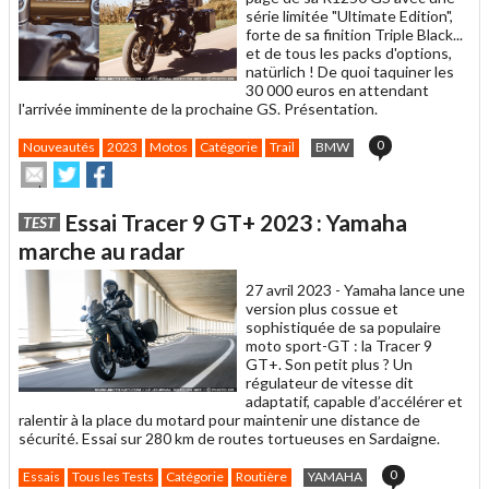
série limitée "Ultimate Edition",
forte de sa finition Triple Black...
et de tous les packs d'options,
natürlich ! De quoi taquiner les
30 000 euros en attendant
l'arrivée imminente de la prochaine GS. Présentation.
0
Nouveautés
2023
Motos
Catégorie
Trail
BMW
Envoyer
Partager
Partager
cet
sur
sur
article
Twitter
Facebook
Essai Tracer 9 GT+ 2023 : Yamaha
TEST
à
un
marche au radar
ami
27 avril 2023 -
Yamaha lance une
version plus cossue et
sophistiquée de sa populaire
moto sport-GT : la Tracer 9
GT+. Son petit plus ? Un
régulateur de vitesse dit
adaptatif, capable d’accélérer et
ralentir à la place du motard pour maintenir une distance de
sécurité. Essai sur 280 km de routes tortueuses en Sardaigne.
0
Essais
Tous les Tests
Catégorie
Routière
YAMAHA