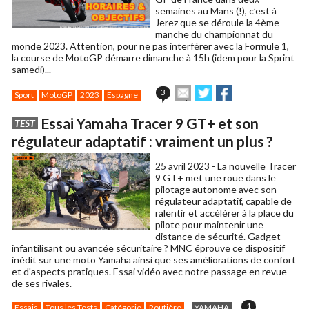
semaines au Mans (!), c’est à
Jerez que se déroule la 4ème
manche du championnat du
monde 2023. Attention, pour ne pas interférer avec la Formule 1,
la course de MotoGP démarre dimanche à 15h (idem pour la Sprint
samedi)...
Envoyer
Partager
Partager
3
Sport
MotoGP
2023
Espagne
cet
sur
sur
article
Twitter
Facebook
Essai Yamaha Tracer 9 GT+ et son
TEST
à
un
régulateur adaptatif : vraiment un plus ?
ami
25 avril 2023 -
La nouvelle Tracer
9 GT+ met une roue dans le
pilotage autonome avec son
régulateur adaptatif, capable de
ralentir et accélérer à la place du
pilote pour maintenir une
distance de sécurité. Gadget
infantilisant ou avancée sécuritaire ? MNC éprouve ce dispositif
inédit sur une moto Yamaha ainsi que ses améliorations de confort
et d'aspects pratiques. Essai vidéo avec notre passage en revue
de ses rivales.
1
Essais
Tous les Tests
Catégorie
Routière
YAMAHA