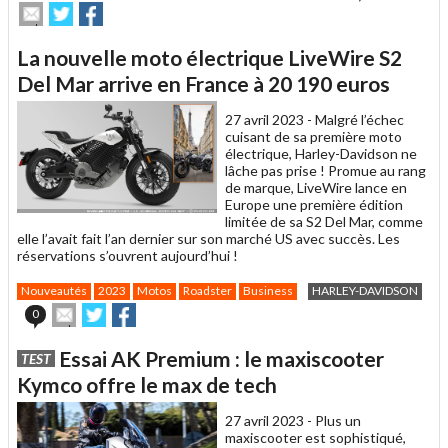
Envoyer
Partager
Partager
cet
sur
sur
article
Twitter
Facebook
La nouvelle moto électrique LiveWire S2
à
un
Del Mar arrive en France à 20 190 euros
ami
27 avril 2023 -
Malgré l’échec
cuisant de sa première moto
électrique, Harley-Davidson ne
lâche pas prise ! Promue au rang
de marque, LiveWire lance en
Europe une première édition
limitée de sa S2 Del Mar, comme
elle l’avait fait l’an dernier sur son marché US avec succès. Les
réservations s’ouvrent aujourd’hui !
Nouveautés
2023
Motos
Roadster
Business
HARLEY-DAVIDSON
Envoyer
Partager
Partager
0
cet
sur
sur
article
Twitter
Facebook
Essai AK Premium : le maxiscooter
TEST
à
un
Kymco offre le max de tech
ami
27 avril 2023 -
Plus un
maxiscooter est sophistiqué,