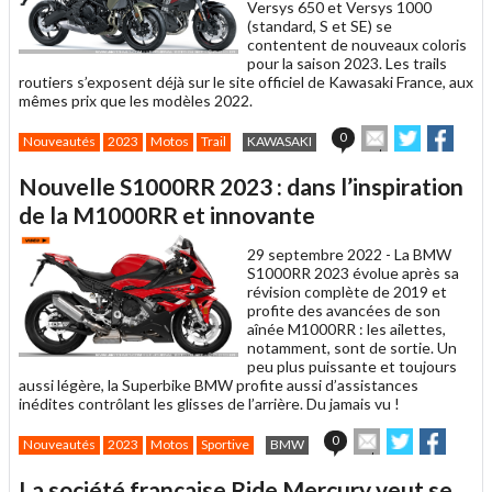
Versys 650 et Versys 1000
(standard, S et SE) se
contentent de nouveaux coloris
pour la saison 2023. Les trails
routiers s’exposent déjà sur le site officiel de Kawasaki France, aux
mêmes prix que les modèles 2022.
Envoyer
Partager
Parta
0
Nouveautés
2023
Motos
Trail
KAWASAKI
cet
sur
sur
article
Twitter
Faceboo
Nouvelle S1000RR 2023 : dans l’inspiration
à
un
de la M1000RR et innovante
ami
29 septembre 2022 -
La BMW
S1000RR 2023 évolue après sa
révision complète de 2019 et
profite des avancées de son
aînée M1000RR : les ailettes,
notamment, sont de sortie. Un
peu plus puissante et toujours
aussi légère, la Superbike BMW profite aussi d’assistances
inédites contrôlant les glisses de l’arrière. Du jamais vu !
Envoyer
Partager
Partag
0
Nouveautés
2023
Motos
Sportive
BMW
cet
sur
sur
article
Twitter
Facebook
La société française Ride Mercury veut se