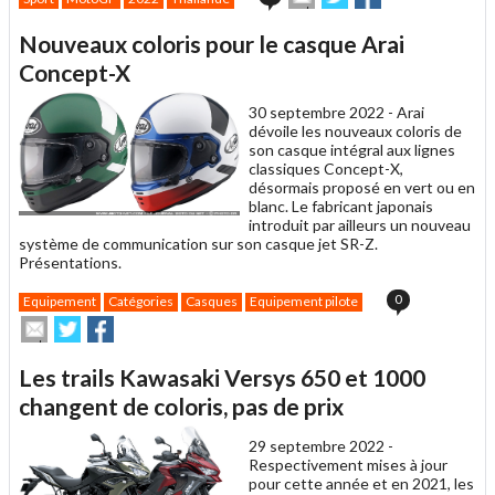
cet
sur
sur
article
Twitter
Facebook
Nouveaux coloris pour le casque Arai
à
un
Concept-X
ami
30 septembre 2022 -
Arai
dévoile les nouveaux coloris de
son casque intégral aux lignes
classiques Concept-X,
désormais proposé en vert ou en
blanc. Le fabricant japonais
introduit par ailleurs un nouveau
système de communication sur son casque jet SR-Z.
Présentations.
0
Equipement
Catégories
Casques
Equipement pilote
Envoyer
Partager
Partager
cet
sur
sur
article
Twitter
Facebook
Les trails Kawasaki Versys 650 et 1000
à
un
changent de coloris, pas de prix
ami
29 septembre 2022 -
Respectivement mises à jour
pour cette année et en 2021, les