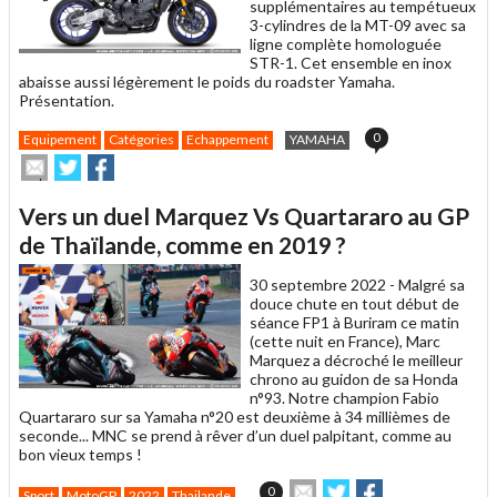
supplémentaires au tempétueux
3-cylindres de la MT-09 avec sa
ligne complète homologuée
STR-1. Cet ensemble en inox
abaisse aussi légèrement le poids du roadster Yamaha.
Présentation.
0
Equipement
Catégories
Echappement
YAMAHA
Envoyer
Partager
Partager
cet
sur
sur
article
Twitter
Facebook
Vers un duel Marquez Vs Quartararo au GP
à
un
de Thaïlande, comme en 2019 ?
ami
30 septembre 2022 -
Malgré sa
douce chute en tout début de
séance FP1 à Buriram ce matin
(cette nuit en France), Marc
Marquez a décroché le meilleur
chrono au guidon de sa Honda
n°93. Notre champion Fabio
Quartararo sur sa Yamaha n°20 est deuxième à 34 millièmes de
seconde... MNC se prend à rêver d’un duel palpitant, comme au
bon vieux temps !
Envoyer
Partager
Partager
0
Sport
MotoGP
2022
Thailande