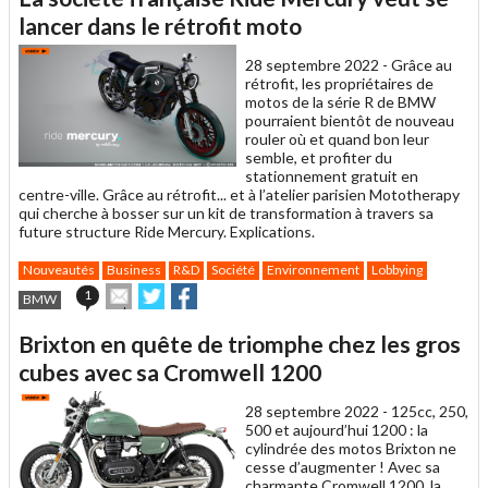
à
un
lancer dans le rétrofit moto
ami
28 septembre 2022 -
Grâce au
rétrofit, les propriétaires de
motos de la série R de BMW
pourraient bientôt de nouveau
rouler où et quand bon leur
semble, et profiter du
stationnement gratuit en
centre-ville. Grâce au rétrofit... et à l’atelier parisien Mototherapy
qui cherche à bosser sur un kit de transformation à travers sa
future structure Ride Mercury. Explications.
Nouveautés
Business
R&D
Société
Environnement
Lobbying
Envoyer
Partager
Partager
1
BMW
cet
sur
sur
article
Twitter
Facebook
Brixton en quête de triomphe chez les gros
à
un
cubes avec sa Cromwell 1200
ami
28 septembre 2022 -
125cc, 250,
500 et aujourd’hui 1200 : la
cylindrée des motos Brixton ne
cesse d’augmenter ! Avec sa
charmante Cromwell 1200, la