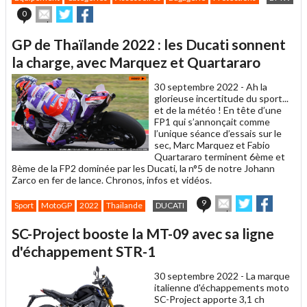
Envoyer
Partager
Partager
0
cet
sur
sur
article
Twitter
Facebook
GP de Thaïlande 2022 : les Ducati sonnent
à
un
la charge, avec Marquez et Quartararo
ami
30 septembre 2022 -
Ah la
glorieuse incertitude du sport...
et de la météo ! En tête d’une
FP1 qui s’annonçait comme
l’unique séance d’essais sur le
sec, Marc Marquez et Fabio
Quartararo terminent 6ème et
8ème de la FP2 dominée par les Ducati, la n°5 de notre Johann
Zarco en fer de lance. Chronos, infos et vidéos.
Envoyer
Partager
Partage
9
Sport
MotoGP
2022
Thailande
DUCATI
cet
sur
sur
article
Twitter
Facebook
SC-Project booste la MT-09 avec sa ligne
à
un
d'échappement STR-1
ami
30 septembre 2022 -
La marque
italienne d'échappements moto
SC-Project apporte 3,1 ch