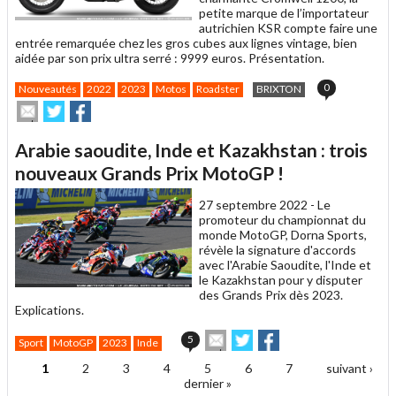
petite marque de l’importateur
autrichien KSR compte faire une
entrée remarquée chez les gros cubes aux lignes vintage, bien
aidée par son prix ultra serré : 9999 euros. Présentation.
0
Nouveautés
2022
2023
Motos
Roadster
BRIXTON
Envoyer
Partager
Partager
cet
sur
sur
article
Twitter
Facebook
Arabie saoudite, Inde et Kazakhstan : trois
à
un
nouveaux Grands Prix MotoGP !
ami
27 septembre 2022 -
Le
promoteur du championnat du
monde MotoGP, Dorna Sports,
révèle la signature d'accords
avec l'Arabie Saoudite, l'Inde et
le Kazakhstan pour y disputer
des Grands Prix dès 2023.
Explications.
Envoyer
Partager
Partager
5
Sport
MotoGP
2023
Inde
cet
sur
sur
article
Twitter
Facebook
1
2
3
4
5
6
7
suivant ›
Pages
à
dernier »