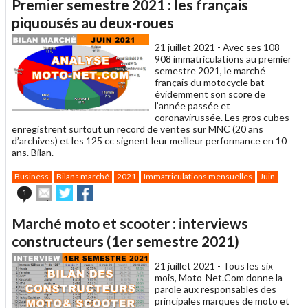
Premier semestre 2021 : les français
à
un
piquousés au deux-roues
ami
21 juillet 2021 -
Avec ses 108
908 immatriculations au premier
semestre 2021, le marché
français du motocycle bat
évidemment son score de
l’année passée et
coronavirussée. Les gros cubes
enregistrent surtout un record de ventes sur MNC (20 ans
d’archives) et les 125 cc signent leur meilleur performance en 10
ans. Bilan.
Business
Bilans marché
2021
Immatriculations mensuelles
Juin
Envoyer
Partager
Partager
1
cet
sur
sur
article
Twitter
Facebook
Marché moto et scooter : interviews
à
un
constructeurs (1er semestre 2021)
ami
21 juillet 2021 -
Tous les six
mois, Moto-Net.Com donne la
parole aux responsables des
principales marques de moto et