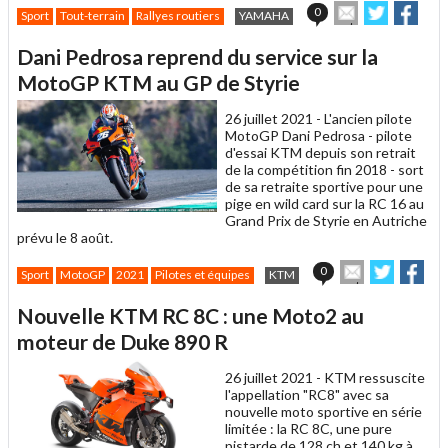
Envoyer
Partager
Part
0
Sport
Tout-terrain
Rallyes routiers
YAMAHA
cet
sur
sur
article
Twitter
Faceboo
Dani Pedrosa reprend du service sur la
à
un
MotoGP KTM au GP de Styrie
ami
26 juillet 2021 -
L'ancien pilote
MotoGP Dani Pedrosa - pilote
d'essai KTM depuis son retrait
de la compétition fin 2018 - sort
de sa retraite sportive pour une
pige en wild card sur la RC 16 au
Grand Prix de Styrie en Autriche
prévu le 8 août.
Envoyer
Partage
Par
0
Sport
MotoGP
2021
Pilotes et équipes
KTM
cet
sur
sur
article
Twitter
Facebo
Nouvelle KTM RC 8C : une Moto2 au
à
un
moteur de Duke 890 R
ami
26 juillet 2021 -
KTM ressuscite
l'appellation "RC8" avec sa
nouvelle moto sportive en série
limitée : la RC 8C, une pure
pistarde de 128 ch et 140 kg à