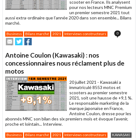
scooter en France. Ils analysent
pour nos lecteurs MNC Premium
un premier semestre 2021 tout
aussi extra-ordinaire que l’année 2020 dans son ensemble... Bilans
marché.
0
Business
Bilans marché
2021
Interviews constructeurs
Envoyer
Partager
Partager
cet
sur
sur
article
Twitter
Facebook
Antoine Coulon (Kawasaki) : nos
à
un
concessionnaires nous réclament plus de
ami
motos
20 juillet 2021 -
Kawasaki a
immatriculé 8553 motos et
scooters au premier semestre
2021, soit une hausse de +9,1 %.
Le responsable marketing de la
marque japonaise en France,
Antoine Coulon, dresse pour les
abonnés MNC son bilan des six premiers mois et évoque l’avenir,
proche et lointain... Interview.
Business
Bilans marché
2021
Interviews constructeurs
KAWASAKI