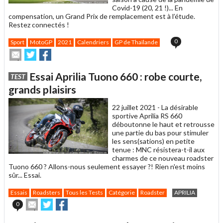
Covid-19 (20, 21 !)... En
compensation, un Grand Prix de remplacement est à l’étude.
Restez connectés !
0
Sport
MotoGP
2021
Calendriers
GP de Thaïlande
Envoyer
Partager
Partager
cet
sur
sur
article
Twitter
Facebook
Essai Aprilia Tuono 660 : robe courte,
TEST
à
un
grands plaisirs
ami
22 juillet 2021 -
La désirable
sportive Aprilia RS 660
déboutonne le haut et retrousse
une partie du bas pour stimuler
les sens(sations) en petite
tenue : MNC résistera-t-il aux
charmes de ce nouveau roadster
Tuono 660 ? Allons-nous seulement essayer ?! Rien n'est moins
sûr... Essai.
Essais
Roadsters
Tous les Tests
Catégorie
Roadster
APRILIA
Envoyer
Partager
Partager
0
cet
sur
sur
article
Twitter
Facebook