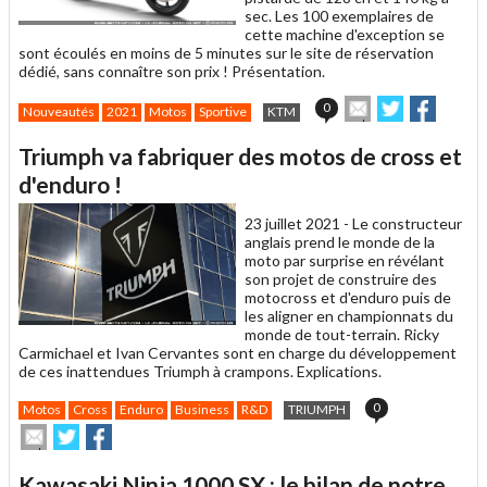
sec. Les 100 exemplaires de
cette machine d'exception se
sont écoulés en moins de 5 minutes sur le site de réservation
dédié, sans connaître son prix ! Présentation.
Envoyer
Partager
Partag
0
Nouveautés
2021
Motos
Sportive
KTM
cet
sur
sur
article
Twitter
Facebook
Triumph va fabriquer des motos de cross et
à
un
d'enduro !
ami
23 juillet 2021 -
Le constructeur
anglais prend le monde de la
moto par surprise en révélant
son projet de construire des
motocross et d'enduro puis de
les aligner en championnats du
monde de tout-terrain. Ricky
Carmichael et Ivan Cervantes sont en charge du développement
de ces inattendues Triumph à crampons. Explications.
0
Motos
Cross
Enduro
Business
R&D
TRIUMPH
Envoyer
Partager
Partager
cet
sur
sur
article
Twitter
Facebook
Kawasaki Ninja 1000 SX : le bilan de notre