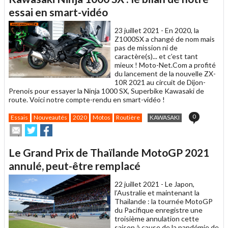
à
un
essai en smart-vidéo
ami
23 juillet 2021 -
En 2020, la
Z1000SX a changé de nom mais
pas de mission ni de
caractère(s)... et c’est tant
mieux ! Moto-Net.Com a profité
du lancement de la nouvelle ZX-
10R 2021 au circuit de Dijon-
Prenois pour essayer la Ninja 1000 SX, Superbike Kawasaki de
route. Voici notre compte-rendu en smart-vidéo !
0
Essais
Nouveautés
2020
Motos
Routière
KAWASAKI
Envoyer
Partager
Partager
cet
sur
sur
article
Twitter
Facebook
Le Grand Prix de Thaïlande MotoGP 2021
à
un
annulé, peut-être remplacé
ami
22 juillet 2021 -
Le Japon,
l’Australie et maintenant la
Thaïlande : la tournée MotoGP
du Pacifique enregistre une
troisième annulation cette
saison à cause de la pandémie de