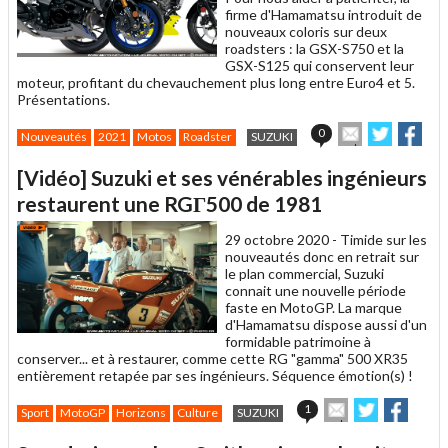
firme d'Hamamatsu introduit de
nouveaux coloris sur deux
roadsters : la GSX-S750 et la
GSX-S125 qui conservent leur
moteur, profitant du chevauchement plus long entre Euro4 et 5.
Présentations.
Envoyer
Partager
Par
0
Nouveautés
2021
Motos
Roadster
SUZUKI
cet
sur
sur
article
Twitter
Facebo
[Vidéo] Suzuki et ses vénérables ingénieurs
à
un
restaurent une RGΓ500 de 1981
ami
29 octobre 2020 -
Timide sur les
nouveautés donc en retrait sur
le plan commercial, Suzuki
connait une nouvelle période
faste en MotoGP. La marque
d'Hamamatsu dispose aussi d'un
formidable patrimoine à
conserver... et à restaurer, comme cette RG "gamma" 500 XR35
entièrement retapée par ses ingénieurs. Séquence émotion(s) !
Envoyer
Partager
Parta
1
Sport
MotoGP
Horizons
Culture
SUZUKI
cet
sur
sur
article
Twitter
Facebook