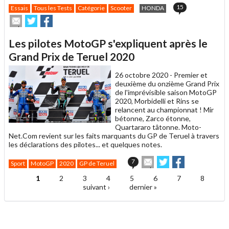
15
Essais
Tous les Tests
Catégorie
Scooter
HONDA
Envoyer
Partager
Partager
cet
sur
sur
article
Twitter
Facebook
Les pilotes MotoGP s'expliquent après le
à
un
Grand Prix de Teruel 2020
ami
26 octobre 2020 -
Premier et
deuxième du onzième Grand Prix
de l'imprévisible saison MotoGP
2020, Morbidelli et Rins se
relancent au championnat ! Mir
bétonne, Zarco étonne,
Quartararo tâtonne. Moto-
Net.Com revient sur les faits marquants du GP de Teruel à travers
les déclarations des pilotes... et quelques notes.
Envoyer
Partager
Partager
7
Sport
MotoGP
2020
GP de Teruel
cet
sur
sur
article
Twitter
Facebook
1
2
3
4
5
6
7
8
Pages
à
suivant ›
dernier »
un
ami