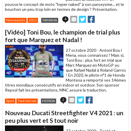
pousse le concept de moto "hyper naked" à son paroxysme... et le
bouchon un peu trop loin en termes de design ? Présentation.
Envoyer
Partager
Partager
4
Nouveautés
2021
YAMAHA
cet
sur
sur
article
Twitter
Facebook
[Vidéo] Toni Bou, le champion de trial plus
à
un
fort que Marquez et Nadal !
ami
27 octobre 2020 -
Antoni Bou i
Mena, vous connaissez ? Mais si,
Toni Bou : plus fort en trial que
Marc Marquez en MotoGP ou
que Rafael Nadal à Roland Garros
! En 2020, le pilote n°1 de Honda
Montesa a remporté ses 14èmes
titres mondiaux consécutifs en indoor et outdoor. Son sponsor
Repsol fait les présentations, MNC assure la traduction.
Envoyer
Partager
Partager
2
Sport
Tout-terrain
HONDA
cet
sur
sur
article
Twitter
Facebook
Nouveau Ducati Streetfighter V4 2021 : un
à
un
peu plus vert et S tout noir
ami
27 octobre 2020 -
Testé et