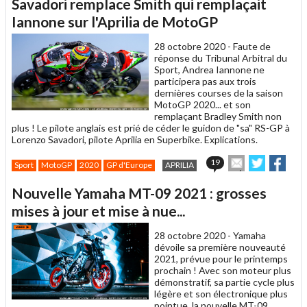
Savadori remplace Smith qui remplaçait
à
un
Iannone sur l'Aprilia de MotoGP
ami
28 octobre 2020 -
Faute de
réponse du Tribunal Arbitral du
Sport, Andrea Iannone ne
participera pas aux trois
dernières courses de la saison
MotoGP 2020... et son
remplaçant Bradley Smith non
plus ! Le pilote anglais est prié de céder le guidon de "sa" RS-GP à
Lorenzo Savadori, pilote Aprilia en Superbike. Explications.
Envoyer
Partager
Part
19
Sport
MotoGP
2020
GP d'Europe
APRILIA
cet
sur
sur
article
Twitter
Faceboo
Nouvelle Yamaha MT-09 2021 : grosses
à
un
mises à jour et mise à nue...
ami
28 octobre 2020 -
Yamaha
dévoile sa première nouveauté
2021, prévue pour le printemps
prochain ! Avec son moteur plus
démonstratif, sa partie cycle plus
légère et son électronique plus
pointue, la nouvelle MT-09