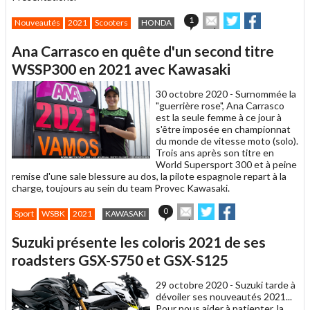
Envoyer
Partager
Partager
1
Nouveautés
2021
Scooters
HONDA
cet
sur
sur
article
Twitter
Facebook
Ana Carrasco en quête d'un second titre
à
un
WSSP300 en 2021 avec Kawasaki
ami
30 octobre 2020 -
Surnommée la
"guerrière rose", Ana Carrasco
est la seule femme à ce jour à
s'être imposée en championnat
du monde de vitesse moto (solo).
Trois ans après son titre en
World Supersport 300 et à peine
remise d'une sale blessure au dos, la pilote espagnole repart à la
charge, toujours au sein du team Provec Kawasaki.
Envoyer
Partager
Partager
0
Sport
WSBK
2021
KAWASAKI
cet
sur
sur
article
Twitter
Facebook
Suzuki présente les coloris 2021 de ses
à
un
roadsters GSX-S750 et GSX-S125
ami
29 octobre 2020 -
Suzuki tarde à
dévoiler ses nouveautés 2021...
Pour nous aider à patienter, la