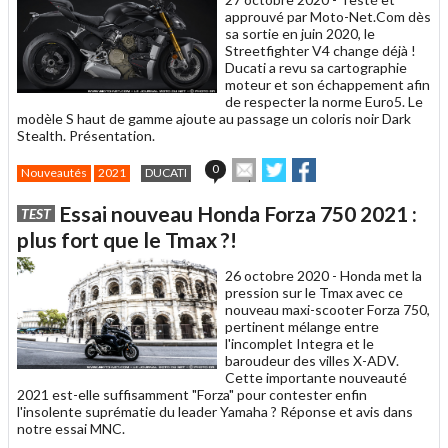
approuvé par Moto-Net.Com dès
sa sortie en juin 2020, le
Streetfighter V4 change déjà !
Ducati a revu sa cartographie
moteur et son échappement afin
de respecter la norme Euro5. Le
modèle S haut de gamme ajoute au passage un coloris noir Dark
Stealth. Présentation.
Envoyer
Partager
Partager
0
Nouveautés
2021
DUCATI
cet
sur
sur
article
Twitter
Facebook
Essai nouveau Honda Forza 750 2021 :
TEST
à
un
plus fort que le Tmax ?!
ami
26 octobre 2020 -
Honda met la
pression sur le Tmax avec ce
nouveau maxi-scooter Forza 750,
pertinent mélange entre
l'incomplet Integra et le
baroudeur des villes X-ADV.
Cette importante nouveauté
2021 est-elle suffisamment "Forza" pour contester enfin
l'insolente suprématie du leader Yamaha ? Réponse et avis dans
notre essai MNC.