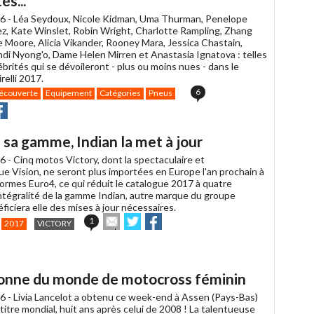
és...
6 -
Léa Seydoux, Nicole Kidman, Uma Thurman, Penelope
z, Kate Winslet, Robin Wright, Charlotte Rampling, Zhang
ne Moore, Alicia Vikander, Rooney Mara, Jessica Chastain,
di Nyong'o, Dame Helen Mirren et Anastasia Ignatova : telles
ébrités qui se dévoileront - plus ou moins nues - dans le
relli 2017.
6
écouverte
Equipement
Catégories
Pneus
r
rtager
Partager
r
r
acebook
sa gamme, Indian la met à jour
6 -
Cinq motos Victory, dont la spectaculaire et
e Vision, ne seront plus importées en Europe l'an prochain à
ormes Euro4, ce qui réduit le catalogue 2017 à quatre
intégralité de la gamme Indian, autre marque du groupe
éficiera elle des mises à jour nécessaires.
Envoyer
Partager
Partager
1
2017
VICTORY
cet
sur
sur
article
Twitter
Facebook
à
un
ionne du monde de motocross féminin
ami
6 -
Livia Lancelot a obtenu ce week-end à Assen (Pays-Bas)
itre mondial, huit ans après celui de 2008 ! La talentueuse