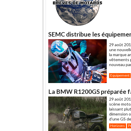
SEMC distribue les équipemen
29 août 201
une nouvelle
la marque am
vêtements po
nouveau par
Equipement
La BMW R1200GS préparée fa
29 août 201
scène moto, 
laissant plu
dimension o
d'une GS de 
Horizons
P