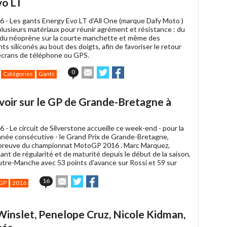
vo LT
6 -
Les gants Energy Evo LT d'All One (marque Dafy Moto )
lusieurs matériaux pour réunir agrément et résistance : du
, du néoprène sur la courte manchette et même des
 siliconés au bout des doigts, afin de favoriser le retour
 écrans de téléphone ou GPS.
Envoyer
Partager
Partager
0
Catégories
Gants
cet
sur
sur
article
Twitter
Facebook
à
avoir sur le GP de Grande-Bretagne à
un
ami
6 -
Le circuit de Silverstone accueille ce week-end - pour la
née consécutive - le Grand Prix de Grande-Bretagne,
preuve du championnat MotoGP 2016 . Marc Marquez,
nt de régularité et de maturité depuis le début de la saison,
tre-Manche avec 53 points d'avance sur Rossi et 59 sur
Envoyer
Partager
Partager
16
GP
2016
cet
sur
sur
article
Twitter
Facebook
à
 Winslet, Penelope Cruz, Nicole Kidman,
un
ami