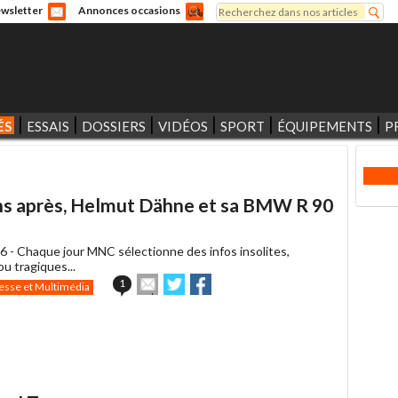
Rechercher
wsletter
Annonces occasions
Formulaire de recherche
ÉS
ESSAIS
DOSSIERS
VIDÉOS
SPORT
ÉQUIPEMENTS
P
ans après, Helmut Dähne et sa BMW R 90
6 -
Chaque jour MNC sélectionne des infos insolites,
u tragiques...
Envoyer
Partager
Partager
1
esse et Multimédia
cet
sur
sur
article
Twitter
Facebook
à
un
ami