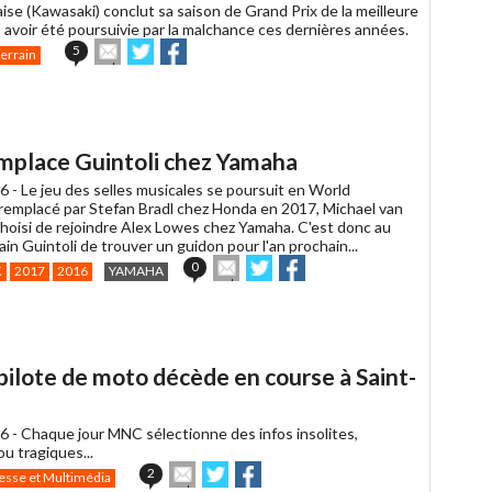
aise (Kawasaki) conclut sa saison de Grand Prix de la meilleure
 avoir été poursuivie par la malchance ces dernières années.
Envoyer
Partager
Partager
5
terrain
cet
sur
sur
article
Twitter
Facebook
à
un
ami
mplace Guintoli chez Yamaha
6 -
Le jeu des selles musicales se poursuit en World
 remplacé par Stefan Bradl chez Honda en 2017, Michael van
choisi de rejoindre Alex Lowes chez Yamaha. C'est donc au
ain Guintoli de trouver un guidon pour l'an prochain...
Envoyer
Partager
Partager
0
K
2017
2016
YAMAHA
cet
sur
sur
article
Twitter
Facebook
à
un
ami
pilote de moto décède en course à Saint-
6 -
Chaque jour MNC sélectionne des infos insolites,
u tragiques...
Envoyer
Partager
Partager
2
esse et Multimédia
cet
sur
sur