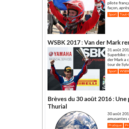
pilote franç
façon, après
Sport
Tout-
WSBK 2017 : Van der Mark re
31 août 201
Superbike :
der Mark a 
tour de Sylv
Sport
WSB
Brèves du 30 août 2016 : Une 
Thurial
30 août 201
amusantes o
Pratique
Pr