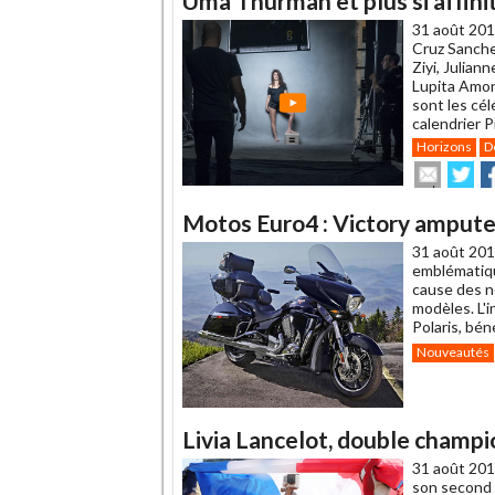
Uma Thurman et plus si affinit
31 août 201
Cruz Sanche
Ziyi, Julian
Lupita Amon
sont les cél
calendrier Pi
Horizons
D
Envoye
Pa
cet
sur
su
article
Twitte
F
Motos Euro4 : Victory ampute 
à
un
31 août 201
ami
emblématiqu
cause des n
modèles. L'
Polaris, bén
Nouveautés
Livia Lancelot, double champ
31 août 201
son second t