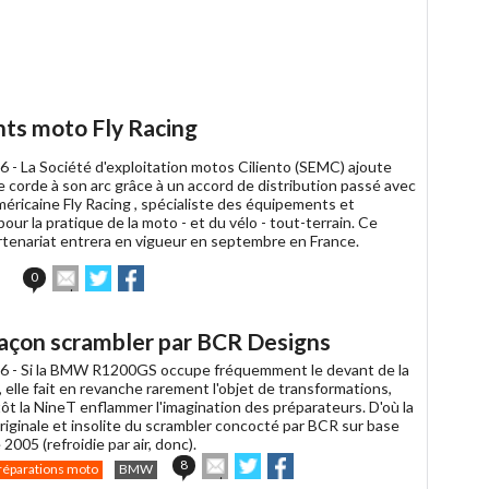
article
Twitter
Facebook
à
un
ami
ts moto Fly Racing
6 -
La Société d'exploitation motos Ciliento (SEMC) ajoute
 corde à son arc grâce à un accord de distribution passé avec
éricaine Fly Racing , spécialiste des équipements et
ur la pratique de la moto - et du vélo - tout-terrain. Ce
tenariat entrera en vigueur en septembre en France.
Envoyer
Partager
Partager
0
cet
sur
sur
article
Twitter
Facebook
à
çon scrambler par BCR Designs
un
ami
6 -
Si la BMW R1200GS occupe fréquemment le devant de la
elle fait en revanche rarement l'objet de transformations,
tôt la NineT enflammer l'imagination des préparateurs. D'où la
riginale et insolite du scrambler concocté par BCR sur base
2005 (refroidie par air, donc).
Envoyer
Partager
Partager
8
réparations moto
BMW
cet
sur
sur