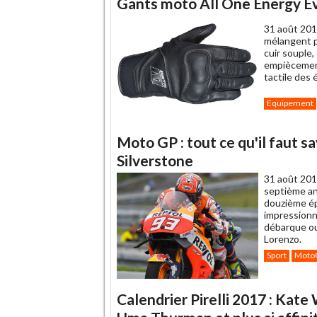
Gants moto All One Energy E
31 août 201
mélangent p
cuir souple
empiècements
tactile des
Equipement
Moto GP : tout ce qu'il faut s
Silverstone
31 août 201
septième an
douzième é
impressionna
débarque ou
Lorenzo.
Sport
Moto
Calendrier Pirelli 2017 : Kate