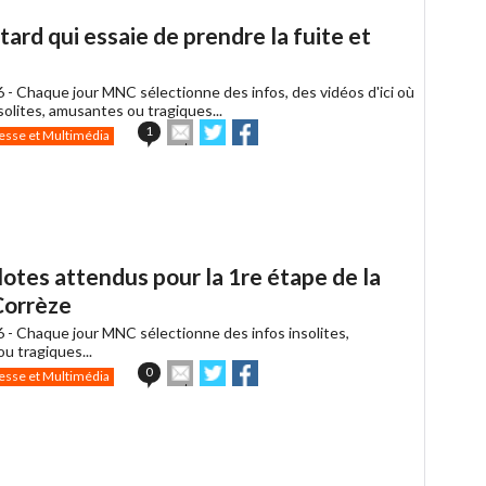
un
ard qui essaie de prendre la fuite et
ami
6 -
Chaque jour MNC sélectionne des infos, des vidéos d'ici où
insolites, amusantes ou tragiques...
Envoyer
Partager
Partager
1
esse et Multimédia
cet
sur
sur
article
Twitter
Facebook
à
un
ami
ilotes attendus pour la 1re étape de la
Corrèze
6 -
Chaque jour MNC sélectionne des infos insolites,
u tragiques...
Envoyer
Partager
Partager
0
esse et Multimédia
cet
sur
sur
article
Twitter
Facebook
à
un
ami