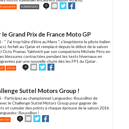
Envoyer
Partager
Partager
0
écouverte
KAWASAKI
cet
sur
sur
article
Twitter
Facebook
à
un
ami
r le Grand Prix de France Moto GP
6 -
" J'ai trop hâte d'être au Mans ", s'imaptiente le pilote italien
cci, forfait au Qatar et remplacé depuis le début de la saison
ti Octo Pramac Yakhnich par son compatriote Michele Pirro en
ses blessures contractées pendant les tests hivernaux en
aggravées par une nouvelle chute dès les FP1 du Qatar .
Envoyer
Partager
Partager
4
GP
2016
cet
sur
sur
article
Twitter
Facebook
à
un
allenge Suttel Motors Group !
ami
6 -
Participez au championnat Languedoc-Roussillon de
vec le Challenge Suttel Motors Group pour gagner de
ts et cumuler des points à chaque épreuve de la saison 2016
Languedoc-Roussillon !
Envoyer
Partager
Partager
0
terrain
cet
sur
sur
article
Twitter
Facebook