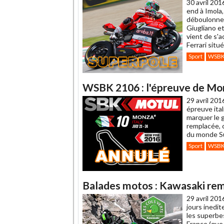
30 avril 201
end à Imola,
déboulonne 
Giugliano e
vient de s'
Ferrari situé
Sport
WSB
WSBK 2106 : l'épreuve de Mo
29 avril 201
épreuve ita
marquer le 
remplacée, 
du monde S
Sport
WSB
Balades motos : Kawasaki remo
29 avril 201
jours inedit
les superbe
France (que