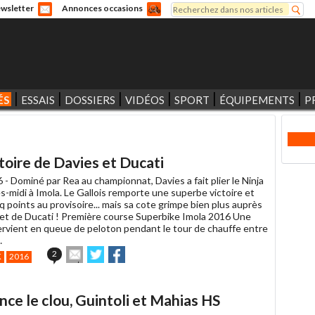
Rechercher
wsletter
Annonces occasions
Formulaire de recherche
ÉS
ESSAIS
DOSSIERS
VIDÉOS
SPORT
ÉQUIPEMENTS
P
ctoire de Davies et Ducati
6 -
Dominé par Rea au championnat, Davies a fait plier le Ninja
s-midi à Imola. Le Gallois remporte une superbe victoire et
nq points au provisoire... mais sa cote grimpe bien plus auprès
s et de Ducati ! Première course Superbike Imola 2016 Une
tervient en queue de peloton pendant le tour de chauffe entre
…
Envoyer
Partager
Partager
2
K
2016
cet
sur
sur
article
Twitter
Facebook
à
nce le clou, Guintoli et Mahias HS
un
ami