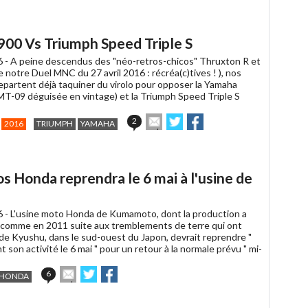
à
un
ami
900 Vs Triumph Speed Triple S
6 -
A peine descendus des "néo-retros-chicos" Thruxton R et
re notre Duel MNC du 27 avril 2016 : récréa(c)tives ! ), nos
epartent déjà taquiner du virolo pour opposer la Yamaha
MT-09 déguisée en vintage) et la Triumph Speed Triple S
Envoyer
Partager
Partager
2
2016
TRIUMPH
YAMAHA
cet
sur
sur
article
Twitter
Facebook
à
un
s Honda reprendra le 6 mai à l'usine de
ami
6 -
L'usine moto Honda de Kumamoto, dont la production a
 comme en 2011 suite aux tremblements de terre qui ont
 de Kyushu, dans le sud-ouest du Japon, devrait reprendre "
t son activité le 6 mai " pour un retour à la normale prévu " mi-
Envoyer
Partager
Partager
6
HONDA
cet
sur
sur
article
Twitter
Facebook
à