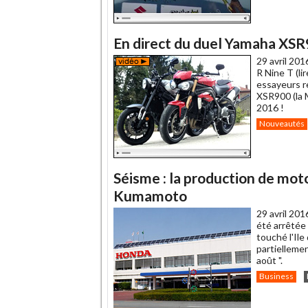
En direct du duel Yamaha XSR
29 avril 201
R Nine T (li
essayeurs r
XSR900 (la 
2016 !
Nouveautés
Séisme : la production de moto
Kumamoto
29 avril 201
été arrêtée
touché l'Ile
partiellemen
août ".
Business