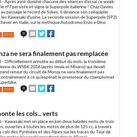
6 -
Après avoir dominé chacune des séances d'essai ce week-
 le n°7 persiste et signe la Superpole italienne ! Chaz Davies
au passage le record de Sykes. Il devance son coéquipier
t les Kawasaki d'usine. La seconde session de Superpole (SP2)
achever en Italie, sur le mythique Autodromo Enzo e Dino
Envoyer
Partager
Partager
0
K
2016
cet
sur
sur
article
Twitter
Facebook
à
nza ne sera finalement pas remplacée
un
ami
6 -
Officiellement annulée au début du mois, la troisième
lienne du WSBK 2016 (après Imola et Misano) qui devait
grand retour du circuit de Monza ne sera finalement pas
contrairement à ce qu'espérait le promoteur du championnat
uperbike.
Envoyer
Partager
Partager
0
K
2016
cet
sur
sur
article
Twitter
Facebook
à
un
nte les cols... verts
ami
6 -
Kawasaki met en place en juin deux balades moto de trois
es, ouvertes à toutes les motos de plus de 125 cc, à travers
s cols des Pyrénées et des Alpes sur les traces du Tour de
 les motos Kawasaki encadrent depuis 40 ans).