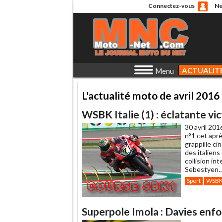
Connectez-vous
Ne
ACTUALIT
Menu
L'actualité moto de avril 2016
WSBK Italie (1) : éclatante vi
30 avril 201
n°1 cet aprè
grappille ci
des italien
collision in
Sebestyen
Sport
WSB
Superpole Imola : Davies enfo