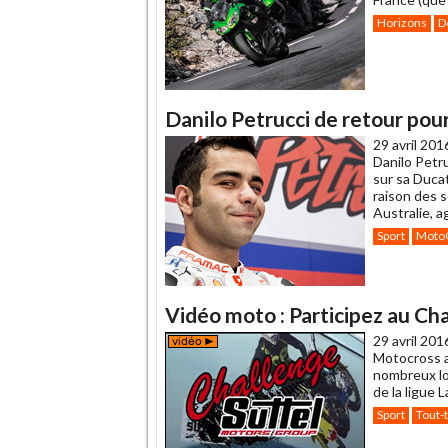
Horizons
D
Danilo Petrucci de retour pou
29 avril 201
Danilo Petru
sur sa Duca
raison des 
Australie, 
Sport
Moto
Vidéo moto : Participez au Ch
29 avril 201
Motocross a
nombreux lo
de la ligue 
Sport
Tout-