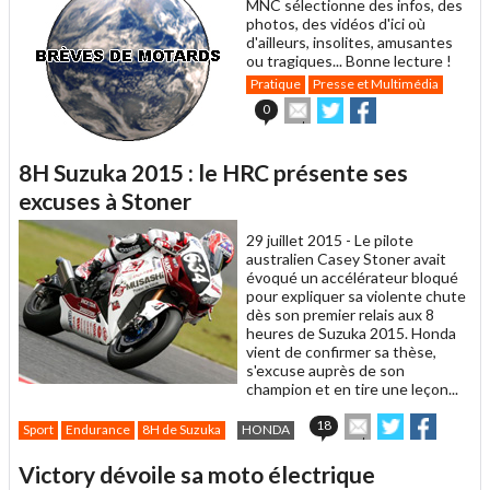
MNC sélectionne des infos, des
photos, des vidéos d'ici où
d'ailleurs, insolites, amusantes
ou tragiques... Bonne lecture !
Pratique
Presse et Multimédia
Envoyer
Partager
Partager
0
cet
sur
sur
article
Twitter
Facebook
à
8H Suzuka 2015 : le HRC présente ses
un
excuses à Stoner
ami
29 juillet 2015 -
Le pilote
australien Casey Stoner avait
évoqué un accélérateur bloqué
pour expliquer sa violente chute
dès son premier relais aux 8
heures de Suzuka 2015. Honda
vient de confirmer sa thèse,
s'excuse auprès de son
champion et en tire une leçon...
Envoyer
Partager
Partage
18
Sport
Endurance
8H de Suzuka
HONDA
cet
sur
sur
article
Twitter
Facebook
Victory dévoile sa moto électrique
à