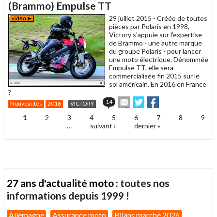
un
(Brammo) Empulse TT
ami
29 juillet 2015 -
Créée de toutes
pièces par Polaris en 1998,
Victory s'appuie sur l'expertise
de Brammo - une autre marque
du groupe Polaris - pour lancer
une moto électrique. Dénommée
Empulse TT, elle sera
commercialisée fin 2015 sur le
sol américain. En 2016 en France
?
Envoyer
Partager
Partager
14
Nouveautés
2016
VICTORY
cet
sur
sur
article
Twitter
Facebook
1
2
3
4
5
6
7
8
9
Pages
à
…
suivant ›
dernier »
un
ami
27 ans d'actualité moto :
toutes nos
informations depuis 1999 !
Allemagne
Assurance moto
Bilans marché 2026