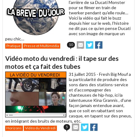
l'arrière de sa Ducati Monster
pour se filmer en train de
twerker pendant qu'elle roule…
Voici la vidéo qui fait le buzz
depuis hier sur le web, l’histoire
ne dit pas ce qu’en pense Ducati
avec son image de marque un
peu chic…
Envoyer
Partager
Partager
10
Pratique
Presse et Multimédia
cet
sur
sur
article
Twitter
Facebook
Vidéo moto du vendredi : il tape sur des
à
un
motos et ça fait des tubes
ami
31 juillet 2015 -
Fresh Big Mouf a
la particularité de produire des
sons dans des stations-service
et d'accompagner des
chanteuses de hip-hop, ici la
talentueuse Kina Grannis , d'une
façon jamais entendue avant,
que ce soit en rabattant son
casque, en tapant sur des pneus,
en intégrant des bruits de moteurs, etc.
Envoyer
Partager
Partager
5
Horizons
Vidéo du Vendredi
cet
sur
sur
article
Twitter
Facebook