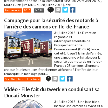
(lire notamment notre Essai comparatiif MNC du 25 février 2015 ),
Moto Guzzi (lire MNC du 28 juillet 2015 ), etc.
Envoyer
Partager
Partager
24
Nouveautés
2015
MASH
cet
sur
sur
article
Twitter
Facebook
Campagne pour la sécurité des motards à
à
un
l'arrière des camions en Ile-de-France
ami
31 juillet 2015 -
La Direction
régionale et
interdépartementale de
l'équipement et de
l'aménagement (DRIEA) lance
cet été, jusqu'à la fin de l'année,
une campagne originale pour la
sécurité des motards en Ile-de-
France : 25 camions sillonnant
chaque jour les routes franciliennes affichent à l'arrière de leur
remorque un message pour…
Envoyer
Partager
Partager
8
Société
Sécurité routière
cet
sur
sur
article
Twitter
Facebook
Vidéo - Elle fait du twerk en conduisant sa
à
un
Ducati Monster
ami
31 juillet 2015 -
Une jolie fille a
installé une caméra à l'avant et à