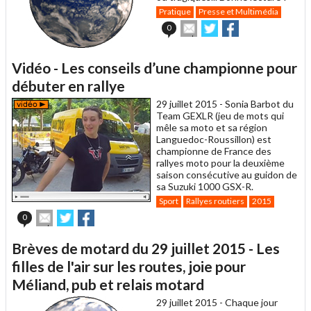
Pratique
Presse et Multimédia
Envoyer
Partager
Partager
0
cet
sur
sur
article
Twitter
Facebook
à
Vidéo - Les conseils d’une championne pour
un
débuter en rallye
ami
29 juillet 2015 -
Sonia Barbot du
Team GEXLR (jeu de mots qui
mêle sa moto et sa région
Languedoc-Roussillon) est
championne de France des
rallyes moto pour la deuxième
saison consécutive au guidon de
sa Suzuki 1000 GSX-R.
Sport
Rallyes routiers
2015
Envoyer
Partager
Partager
0
cet
sur
sur
article
Twitter
Facebook
Brèves de motard du 29 juillet 2015 - Les
à
un
filles de l'air sur les routes, joie pour
ami
Méliand, pub et relais motard
29 juillet 2015 -
Chaque jour