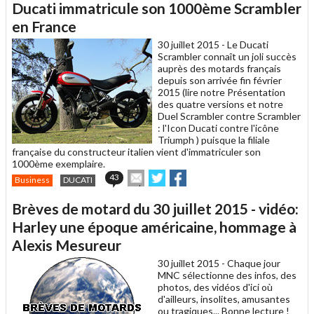
Ducati immatricule son 1000ème Scrambler
à
un
en France
ami
30 juillet 2015 -
Le Ducati
Scrambler connaît un joli succès
auprès des motards français
depuis son arrivée fin février
2015 (lire notre Présentation
des quatre versions et notre
Duel Scrambler contre Scrambler
: l'Icon Ducati contre l'icône
Triumph ) puisque la filiale
française du constructeur italien vient d'immatriculer son
1000ème exemplaire.
Envoyer
Partager
Partager
43
Business
DUCATI
cet
sur
sur
article
Twitter
Facebook
Brèves de motard du 30 juillet 2015 - vidéo:
à
un
Harley une époque américaine, hommage à
ami
Alexis Mesureur
30 juillet 2015 -
Chaque jour
MNC sélectionne des infos, des
photos, des vidéos d'ici où
d'ailleurs, insolites, amusantes
ou tragiques... Bonne lecture !