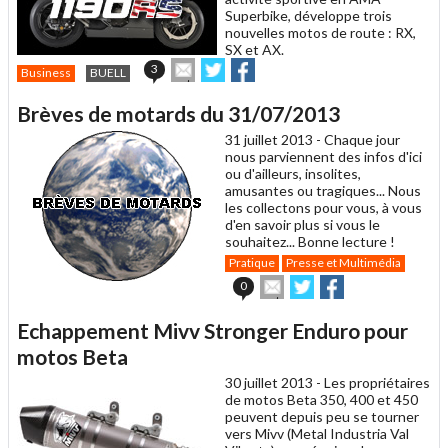
Superbike, développe trois
nouvelles motos de route : RX,
SX et AX.
Envoyer
Partager
Partager
3
Business
BUELL
cet
sur
sur
article
Twitter
Facebook
Brèves de motards du 31/07/2013
à
un
31 juillet 2013 -
Chaque jour
ami
nous parviennent des infos d'ici
ou d'ailleurs, insolites,
amusantes ou tragiques... Nous
les collectons pour vous, à vous
d'en savoir plus si vous le
souhaitez... Bonne lecture !
Pratique
Presse et Multimédia
Envoyer
Partager
Partager
0
cet
sur
sur
article
Twitter
Facebook
Echappement Mivv Stronger Enduro pour
à
un
motos Beta
ami
30 juillet 2013 -
Les propriétaires
de motos Beta 350, 400 et 450
peuvent depuis peu se tourner
vers Mivv (Metal Industria Val