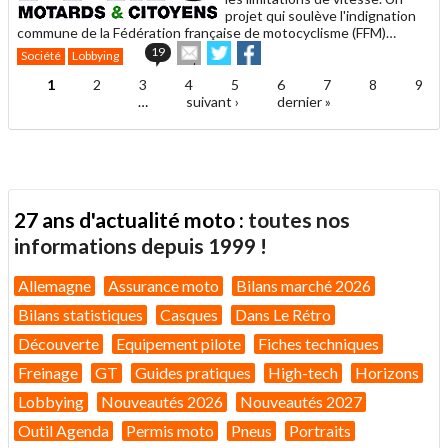
projet qui soulève l'indignation
commune de la Fédération française de motocyclisme (FFM)…
Envoyer
Partager
Partager
19
Société
Lobbying
cet
sur
sur
article
Twitter
Facebook
1
2
3
4
5
6
7
8
9
Pages
à
…
suivant ›
dernier »
un
ami
27 ans d'actualité moto :
toutes nos
informations depuis 1999 !
Allemagne
Assurance moto
Bilans marché 2026
Bilans statistiques
Casques
Dans Le Rétro
Découverte
Equipement pilote
Fiches techniques
Freinage
GT
Guides pratiques
High-tech
Horizons
Lobbying
Nouveautés 2026
Nouveautés 2027
Outil Agenda
Permis moto
Pneus
Portraits