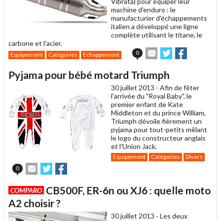
Vibrata) pour équiper leur
machine d'enduro : le
manufacturier d'échappements
italien a développé une ligne
complète utilisant le titane, le
carbone et l'acier.
Envoyer
Partager
Partager
0
Equipement
Catégories
Echappement
cet
sur
sur
article
Twitter
Facebook
Pyjama pour bébé motard Triumph
à
un
30 juillet 2013 -
Afin de fêter
ami
l'arrivée du "Royal Baby", le
premier enfant de Kate
Middleton et du prince William,
Triumph dévoile fièrement un
pyjama pour tout-petits mêlant
le logo du constructeur anglais
et l'Union Jack.
Equipement
Catégories
Divers
Envoyer
Partager
Partager
0
cet
sur
sur
article
Twitter
Facebook
CB500F, ER-6n ou XJ6 : quelle moto
COMPARO
à
un
A2 choisir ?
ami
30 juillet 2013 -
Les deux