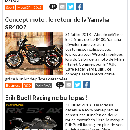
MotoGP.
Envoyer
Partager
Partager
19
Sport
MotoGP
2013
cet
sur
sur
article
Twitter
Facebook
Concept moto : le retour de la Yamaha
à
un
SR400 ?
ami
31 juillet 2013 -
Afin de célébrer
les 35 ans de la SR400, Yamaha
dévoilera une version
customisée réalisée avec
le préparateur Wrenchmonkees
lors du Salon de la moto de Milan
(Italie). Comme pour la " XJR
Cafe Racer Yard Built ", ce
concept sera reproductible
grâce à un kit de pièces détachées.
Envoyer
Partager
Partager
31
Business
R&D
YAMAHA
cet
sur
sur
article
Twitter
Facebook
Erik Buell Racing ne bulle pas !
à
un
31 juillet 2013 -
Désormais
ami
détenue à 49% par le premier
constructeur indien de deux-
roues motorisés Hero, la marque
Erik Buell Racing, en plus de son
activité sportive en AMA