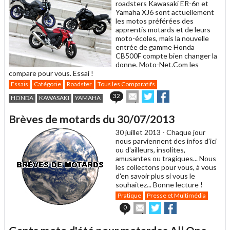
roadsters Kawasaki ER-6n et
Yamaha XJ6 sont actuellement
les motos préférées des
apprentis motards et de leurs
moto-écoles, mais la nouvelle
entrée de gamme Honda
CB500F compte bien changer la
donne. Moto-Net.Com les
compare pour vous. Essai !
Essais
Catégorie
Roadster
Tous les Comparatifs
Envoyer
Partager
Partager
32
HONDA
KAWASAKI
YAMAHA
cet
sur
sur
article
Twitter
Facebook
Brèves de motards du 30/07/2013
à
un
30 juillet 2013 -
Chaque jour
ami
nous parviennent des infos d'ici
ou d'ailleurs, insolites,
amusantes ou tragiques... Nous
les collectons pour vous, à vous
d'en savoir plus si vous le
souhaitez... Bonne lecture !
Pratique
Presse et Multimédia
Envoyer
Partager
Partager
0
cet
sur
sur
article
Twitter
Facebook