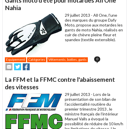
Gants moto d'été pour motardes All One
à
un
Nahia
ami
29 juillet 2013 -
All One, l'une
des marques du groupe Dafy
Moto, propose aux motardes les
gants de moto Nahia, réalisés en
cuir de chèvre pleine fleur et
spandex (textile extensible).
0
Equipement
Catégories
Vêtements, bottes, gants
Envoyer
Partager
Partager
cet
sur
sur
article
Twitter
Facebook
La FFM et la FFMC contre l'abaissement
à
un
des vitesses
ami
29 juillet 2013 -
Lors de la
présentation de son bilan de
l'accidentalité routière du
premier trimestre 2013 , le
ministre français de l'intérieur
Manuel Valls a évoqué la
possibilité de réduire de 10 km/h
les limitations de vitesse. Un