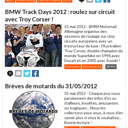
cet
sur
sur
article
Twitter
Facebook
BMW Track Days 2012 : roulez sur circuit
à
un
avec Troy Corser !
ami
31 mai 2012 -
BMW Motorrad
Allemagne organise des
sessions de roulage sur cinq
circuits européens avec un
instructeur de luxe : l'Australien
Troy Corser, double champion du
monde Superbike en 1996 avec
Ducati et en 2005 avec Suzuki !
Horizons
Découverte
BMW
Envoyer
Partager
Partager
0
cet
sur
sur
article
Twitter
Facebook
Brèves de motards du 31/05/2012
à
un
31 mai 2012 -
Chaque jour nous
ami
parviennent des infos d'ici ou
d'ailleurs, insolites, amusantes
ou tragiques... Nous les
collectons pour vous, à vous d'en
savoir plus si vous le souhaitez...
Bonne lecture !