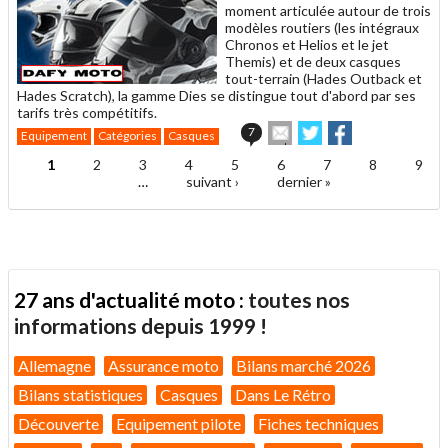
moment articulée autour de trois
modèles routiers (les intégraux
Chronos et Helios et le jet
Themis) et de deux casques
tout-terrain (Hades Outback et
Hades Scratch), la gamme Dies se distingue tout d'abord par ses
tarifs très compétitifs.
Envoyer
Partager
Partager
7
Equipement
Catégories
Casques
cet
sur
sur
article
Twitter
Facebook
1
2
3
4
5
6
7
8
9
Pages
à
…
suivant ›
dernier »
un
ami
27 ans d'actualité moto :
toutes nos
informations depuis 1999 !
Allemagne
Assurance moto
Bilans marché 2026
Bilans statistiques
Casques
Dans Le Rétro
Découverte
Equipement pilote
Fiches techniques