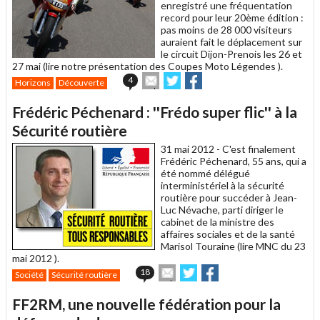
enregistré une fréquentation
record pour leur 20ème édition :
pas moins de 28 000 visiteurs
auraient fait le déplacement sur
le circuit Dijon-Prenois les 26 et
27 mai (lire notre présentation des Coupes Moto Légendes ).
Envoyer
Partager
Partager
4
Horizons
Découverte
cet
sur
sur
article
Twitter
Facebook
Frédéric Péchenard : ''Frédo super flic'' à la
à
un
Sécurité routière
ami
31 mai 2012 -
C'est finalement
Frédéric Péchenard, 55 ans, qui a
été nommé délégué
interministériel à la sécurité
routière pour succéder à Jean-
Luc Névache, parti diriger le
cabinet de la ministre des
affaires sociales et de la santé
Marisol Touraine (lire MNC du 23
mai 2012 ).
Envoyer
Partager
Partager
18
Société
Sécurité routière
cet
sur
sur
article
Twitter
Facebook
FF2RM, une nouvelle fédération pour la
à
un