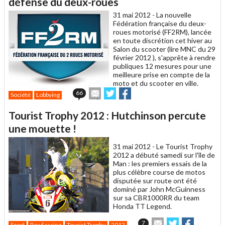
défense du deux-roues
ami
31 mai 2012 -
La nouvelle
Fédération française du deux-
roues motorisé (FF2RM), lancée
en toute discrétion cet hiver au
Salon du scooter (lire MNC du 29
février 2012 ), s'apprête à rendre
publiques 12 mesures pour une
meilleure prise en compte de la
moto et du scooter en ville.
Envoyer
Partager
Partager
66
Société
Lobbying
cet
sur
sur
article
Twitter
Facebook
Tourist Trophy 2012 : Hutchinson percute
à
un
une mouette !
ami
31 mai 2012 -
Le Tourist Trophy
2012 a débuté samedi sur l'île de
Man : les premiers essais de la
plus célèbre course de motos
disputée sur route ont été
dominé par John McGuinness
sur sa CBR1000RR du team
Honda TT Legend.
Envoyer
Partager
Partager
7
Sport
Road racing
Tourist Trophy
2012