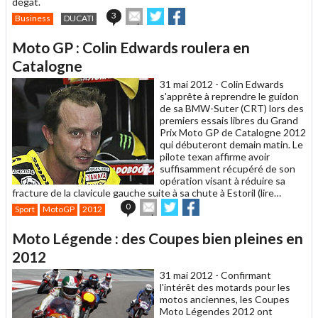
dégât.
Envoyer
Partager
Partager
3
Business
DUCATI
cet
sur
sur
article
Twitter
Facebook
Moto GP : Colin Edwards roulera en
à
un
Catalogne
ami
31 mai 2012 -
Colin Edwards
s'apprête à reprendre le guidon
de sa BMW-Suter (CRT) lors des
premiers essais libres du Grand
Prix Moto GP de Catalogne 2012
qui débuteront demain matin. Le
pilote texan affirme avoir
suffisamment récupéré de son
opération visant à réduire sa
fracture de la clavicule gauche suite à sa chute à Estoril (lire…
Envoyer
Partager
Partager
0
Sport
MotoGP
2012
cet
sur
sur
article
Twitter
Facebook
Moto Légende : des Coupes bien pleines en
à
un
2012
ami
31 mai 2012 -
Confirmant
l'intérêt des motards pour les
motos anciennes, les Coupes
Moto Légendes 2012 ont