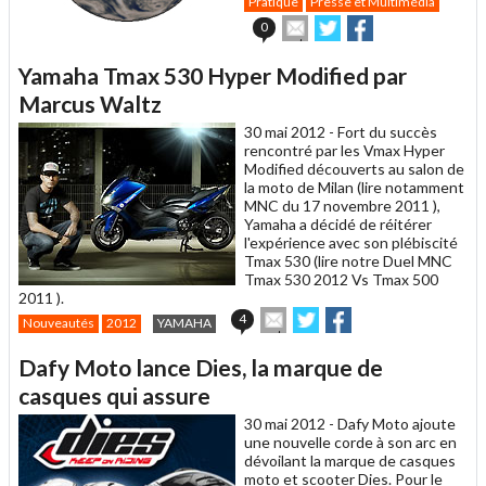
Pratique
Presse et Multimédia
Envoyer
Partager
Partager
0
cet
sur
sur
article
Twitter
Facebook
Yamaha Tmax 530 Hyper Modified par
à
un
Marcus Waltz
ami
30 mai 2012 -
Fort du succès
rencontré par les Vmax Hyper
Modified découverts au salon de
la moto de Milan (lire notamment
MNC du 17 novembre 2011 ),
Yamaha a décidé de réitérer
l'expérience avec son plébiscité
Tmax 530 (lire notre Duel MNC
Tmax 530 2012 Vs Tmax 500
2011 ).
Envoyer
Partager
Partager
4
Nouveautés
2012
YAMAHA
cet
sur
sur
article
Twitter
Facebook
Dafy Moto lance Dies, la marque de
à
un
casques qui assure
ami
30 mai 2012 -
Dafy Moto ajoute
une nouvelle corde à son arc en
dévoilant la marque de casques
moto et scooter Dies. Pour le