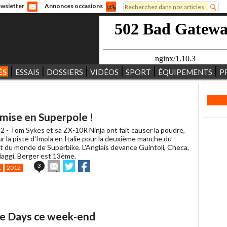
Rechercher
wsletter
Annonces occasions
Formulaire de recherche
ÉS
ESSAIS
DOSSIERS
VIDÉOS
SPORT
ÉQUIPEMENTS
P
2
mise en Superpole !
2 -
Tom Sykes et sa ZX-10R Ninja ont fait causer la poudre,
ur la piste d'Imola en Italie pour la deuxième manche du
 du monde de Superbike. L'Anglais devance Guintoli, Checa,
iaggi. Berger est 13ème.
Envoyer
Partager
Partager
3
K
2012
cet
sur
sur
article
Twitter
Facebook
à
un
ami
e Days ce week-end