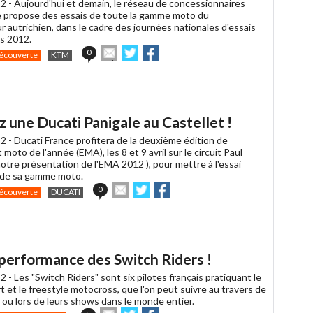
2 -
Aujourd'hui et demain, le réseau de concessionnaires
propose des essais de toute la gamme moto du
 autrichien, dans le cadre des journées nationales d'essais
s 2012.
Envoyer
Partager
Partager
0
écouverte
KTM
cet
sur
sur
article
Twitter
Facebook
à
un
ami
 une Ducati Panigale au Castellet !
2 -
Ducati France profitera de la deuxième édition de
moto de l'année (EMA), les 8 et 9 avril sur le circuit Paul
 notre présentation de l'EMA 2012 ), pour mettre à l'essai
té de sa gamme moto.
Envoyer
Partager
Partager
0
écouverte
DUCATI
cet
sur
sur
article
Twitter
Facebook
à
un
ami
 performance des Switch Riders !
2 -
Les "Switch Riders" sont six pilotes français pratiquant le
ift et le freestyle motocross, que l'on peut suivre au travers de
 ou lors de leurs shows dans le monde entier.
Envoyer
Partager
Partager