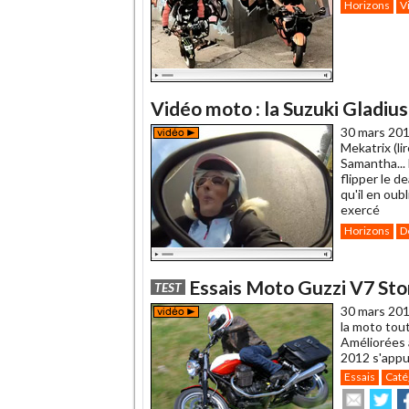
Horizons
V
Vidéo moto : la Suzuki Gladiu
30 mars 201
Mekatrix (li
Samantha... 
flipper le d
qu'il en oub
exercé
Horizons
D
Essais Moto Guzzi V7 Ston
TEST
30 mars 201
la moto tout
Améliorées 
2012 s'appui
Essais
Caté
Envoye
Pa