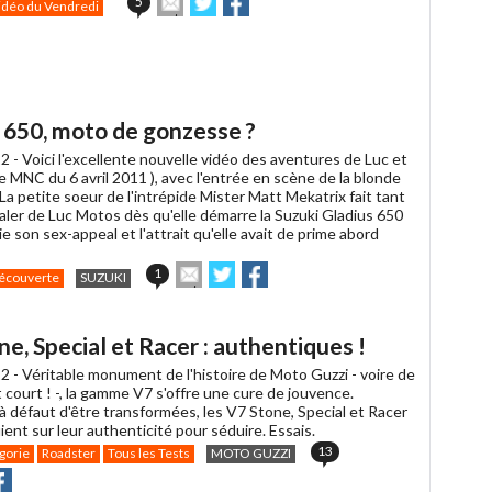
5
idéo du Vendredi
cet
sur
sur
article
Twitter
Facebook
à
un
ami
s 650, moto de gonzesse ?
2 -
Voici l'excellente nouvelle vidéo des aventures de Luc et
re MNC du 6 avril 2011 ), avec l'entrée en scène de la blonde
La petite soeur de l'intrépide Mister Matt Mekatrix fait tant
ealer de Luc Motos dès qu'elle démarre la Suzuki Gladius 650
lie son sex-appeal et l'attrait qu'elle avait de prime abord
Envoyer
Partager
Partager
1
écouverte
SUZUKI
cet
sur
sur
article
Twitter
Facebook
à
e, Special et Racer : authentiques !
un
ami
2 -
Véritable monument de l'histoire de Moto Guzzi - voire de
 court ! -, la gamme V7 s'offre une cure de jouvence.
à défaut d'être transformées, les V7 Stone, Special et Racer
ent sur leur authenticité pour séduire. Essais.
13
gorie
Roadster
Tous les Tests
MOTO GUZZI
r
rtager
Partager