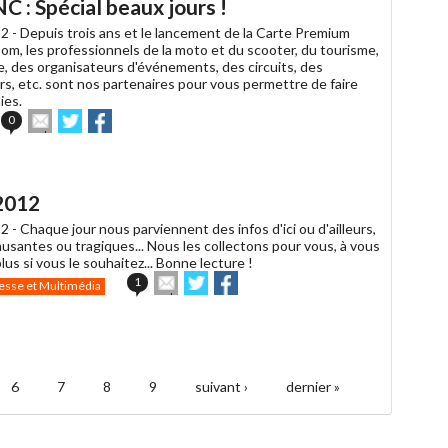
: Spécial beaux jours !
2 -
Depuis trois ans et le lancement de la Carte Premium
m, les professionnels de la moto et du scooter, du tourisme,
e, des organisateurs d'événements, des circuits, des
rs, etc. sont nos partenaires pour vous permettre de faire
ies.
Envoyer
Partager
Partager
0
cet
sur
sur
article
Twitter
Facebook
à
un
2012
ami
2 -
Chaque jour nous parviennent des infos d'ici ou d'ailleurs,
musantes ou tragiques... Nous les collectons pour vous, à vous
plus si vous le souhaitez... Bonne lecture !
Envoyer
Partager
Partager
1
esse et Multimédia
cet
sur
sur
article
Twitter
Facebook
à
un
ami
6
7
8
9
suivant ›
dernier »