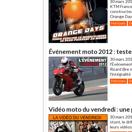
30 mars 201
KTM France 
constructeur
Orange Day
Horizons
D
Événement moto 2012 : testez
30 mars 201
l'Événement 
Ricard (lire
l'intégrali
Horizons
D
Vidéo moto du vendredi : une
30 mars 201
stunt, le dr
leurs vidéos