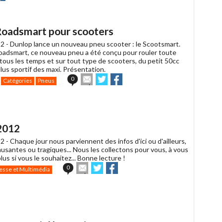
r
r
acebook
Roadsmart pour scooters
2 -
Dunlop lance un nouveau pneu scooter : le Scootsmart.
oadsmart, ce nouveau pneu a été conçu pour rouler toute
 tous les temps et sur tout type de scooters, du petit 50cc
lus sportif des maxi. Présentation.
Envoyer
Partager
Partager
0
Catégories
Pneus
cet
sur
sur
article
Twitter
Facebook
à
un
ami
2012
2 -
Chaque jour nous parviennent des infos d'ici ou d'ailleurs,
musantes ou tragiques... Nous les collectons pour vous, à vous
plus si vous le souhaitez... Bonne lecture !
Envoyer
Partager
Partager
0
esse et Multimédia
cet
sur
sur
article
Twitter
Facebook
à
un
ami