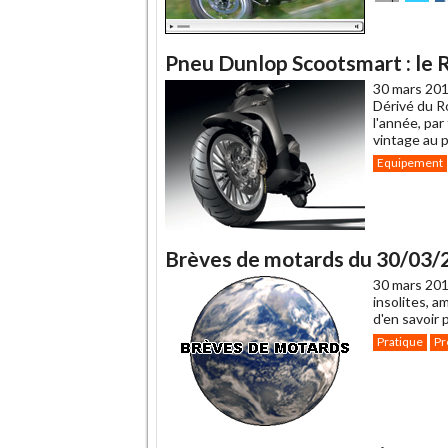
cet
sur
su
article
Twitte
F
à
un
Pneu Dunlop Scootsmart : le 
ami
30 mars 201
Dérivé du R
l'année, par
vintage au p
Equipement
Brèves de motards du 30/03/
30 mars 201
insolites, a
d'en savoir 
Pratique
Pr