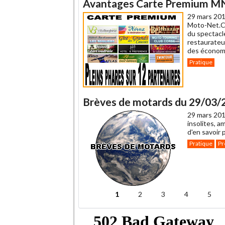
Avantages Carte Premium MNC 
29 mars 201
Moto-Net.Co
du spectacl
restaurateu
des économ
Pratique
Brèves de motards du 29/03/
29 mars 201
insolites, a
d'en savoir 
Pratique
Pr
1
2
3
4
5
Pages