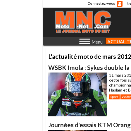
Connectez-vous
Ne
ACTUALIT
Menu
L'actualité moto de mars 201
WSBK Imola : Sykes double la 
31 mars 201
cette fois s
championnat
Haslam et B
Sport
WSB
Journées d'essais KTM Orang